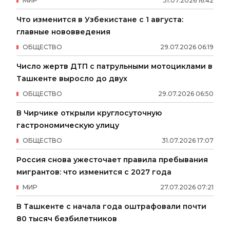
МИР
31
.
07
.
2026
16
:
42
Что изменится в Узбекистане с 1 августа:
главные нововведения
ОБЩЕСТВО
29
.
07
.
2026
06
:
19
Число жертв ДТП с патрульными мотоциклами в
Ташкенте выросло до двух
ОБЩЕСТВО
29
.
07
.
2026
06
:
50
В Чирчике открыли круглосуточную
гастрономическую улицу
ОБЩЕСТВО
31
.
07
.
2026
17
:
07
Россия снова ужесточает правила пребывания
мигрантов: что изменится с 2027 года
МИР
27
.
07
.
2026
07
:
21
В Ташкенте с начала года оштрафовали почти
80 тысяч безбилетников