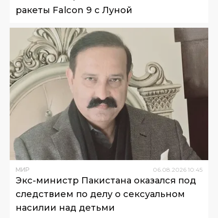
ракеты Falcon 9 с Луной
МИР
06
.
08
.
2026
10
:
45
Экс-министр Пакистана оказался под
следствием по делу о сексуальном
насилии над детьми