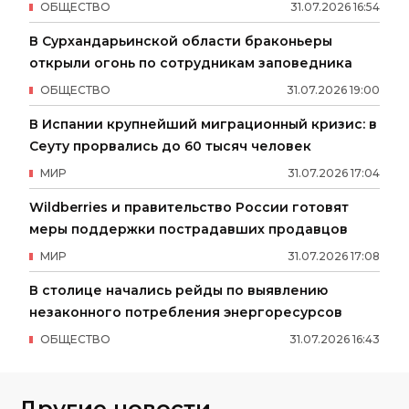
ОБЩЕСТВО
31
.
07
.
2026
16
:
54
В Сурхандарьинской области браконьеры
открыли огонь по сотрудникам заповедника
ОБЩЕСТВО
31
.
07
.
2026
19
:
00
В Испании крупнейший миграционный кризис: в
Сеуту прорвались до 60 тысяч человек
МИР
31
.
07
.
2026
17
:
04
Wildberries и правительство России готовят
меры поддержки пострадавших продавцов
МИР
31
.
07
.
2026
17
:
08
В столице начались рейды по выявлению
незаконного потребления энергоресурсов
ОБЩЕСТВО
31
.
07
.
2026
16
:
43
Другие новости