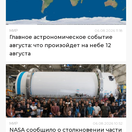
МИР
06
.
08
.
2026
11
:
18
Главное астрономическое событие
августа: что произойдет на небе 12
августа
МИР
06
.
08
.
2026
10
:
52
NASA сообщило о столкновении части