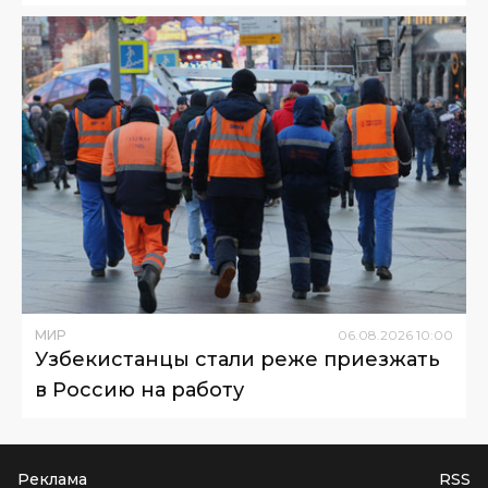
МИР
06
.
08
.
2026
10
:
00
Узбекистанцы стали реже приезжать
в Россию на работу
Реклама
RSS