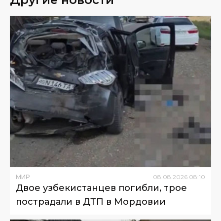
МИР
08
.
08
.
2026
08
:
10
Двое узбекистанцев погибли, трое
пострадали в ДТП в Мордовии