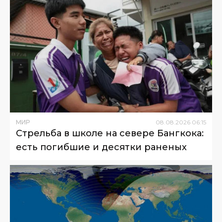
МИР
08
.
08
.
2026
06
:
15
Стрельба в школе на севере Бангкока:
есть погибшие и десятки раненых