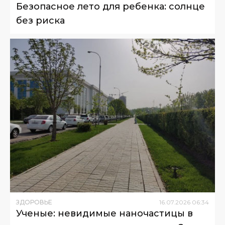
Безопасное лето для ребенка: солнце
без риска
ЗДОРОВЬЕ
16
.
07
.
2026
06
:
34
Ученые: невидимые наночастицы в