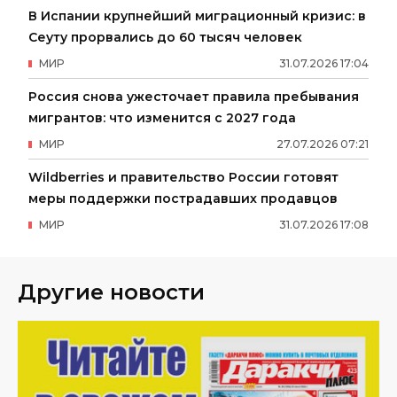
В Испании крупнейший миграционный кризис: в
Сеуту прорвались до 60 тысяч человек
МИР
31
.
07
.
2026
17
:
04
Россия снова ужесточает правила пребывания
мигрантов: что изменится с 2027 года
МИР
27
.
07
.
2026
07
:
21
Wildberries и правительство России готовят
меры поддержки пострадавших продавцов
МИР
31
.
07
.
2026
17
:
08
Другие новости