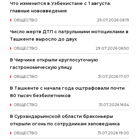
Что изменится в Узбекистане с 1 августа:
главные нововведения
ОБЩЕСТВО
29
.
07
.
2026
06
:
19
Число жертв ДТП с патрульными мотоциклами в
Ташкенте выросло до двух
ОБЩЕСТВО
29
.
07
.
2026
06
:
50
В Чирчике открыли круглосуточную
гастрономическую улицу
ОБЩЕСТВО
31
.
07
.
2026
17
:
07
В Ташкенте с начала года оштрафовали почти
80 тысяч безбилетников
ОБЩЕСТВО
31
.
07
.
2026
16
:
54
В Сурхандарьинской области браконьеры
открыли огонь по сотрудникам заповедника
ОБЩЕСТВО
31
.
07
.
2026
19
:
00