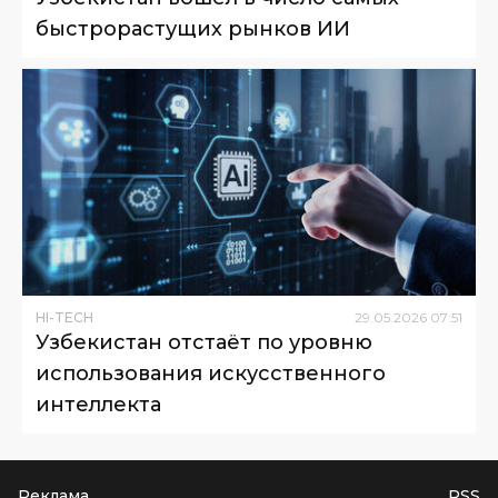
быстрорастущих рынков ИИ
HI-TECH
29
.
05
.
2026
07
:
51
Узбекистан отстаёт по уровню
использования искусственного
интеллекта
Реклама
RSS