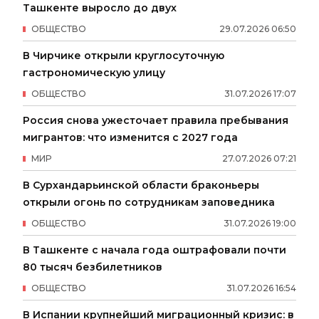
Ташкенте выросло до двух
ОБЩЕСТВО
29
.
07
.
2026
06
:
50
В Чирчике открыли круглосуточную
гастрономическую улицу
ОБЩЕСТВО
31
.
07
.
2026
17
:
07
Россия снова ужесточает правила пребывания
мигрантов: что изменится с 2027 года
МИР
27
.
07
.
2026
07
:
21
В Сурхандарьинской области браконьеры
открыли огонь по сотрудникам заповедника
ОБЩЕСТВО
31
.
07
.
2026
19
:
00
В Ташкенте с начала года оштрафовали почти
80 тысяч безбилетников
ОБЩЕСТВО
31
.
07
.
2026
16
:
54
В Испании крупнейший миграционный кризис: в