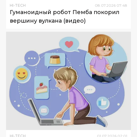
HI-TECH
08
.
07
.
2026
07
:
48
Гуманоидный робот Пемба покорил
вершину вулкана (видео)
HI-TECH
01
.
07
.
2026
02
:
01