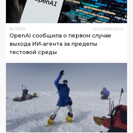
HI-TECH
23
.
07
.
2026
06
:
04
OpenAI сообщила о первом случае
выхода ИИ-агента за пределы
тестовой среды