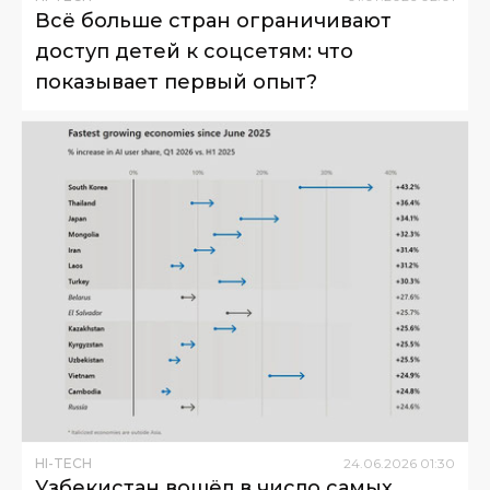
Всё больше стран ограничивают
доступ детей к соцсетям: что
показывает первый опыт?
HI-TECH
24
.
06
.
2026
01
:
30
Узбекистан вошёл в число самых