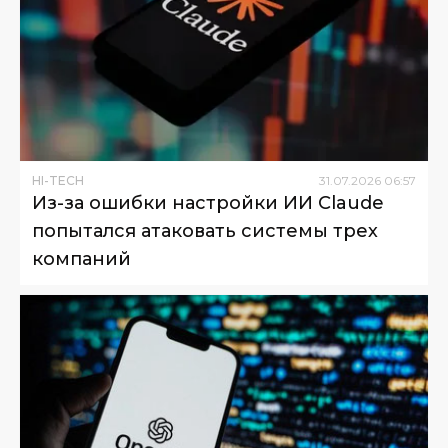
HI-TECH
31
.
07
.
2026
06
:
57
Из-за ошибки настройки ИИ Claude
попытался атаковать системы трех
компаний