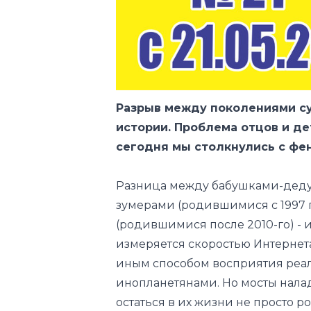
Разрыв между поколениями су
истории. Проблема отцов и де
сегодня мы столкнулись с фе
Разница между бабушками-дед
зумерами (родившимися с 1997 п
(родившимися после 2010-го) - 
измеряется скоростью Интернет
иным способом восприятия реал
инопланетянами. Но мосты нала
остаться в их жизни не просто 