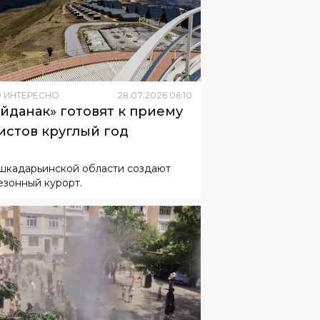
 ИНТЕРЕСНО
28
.
07
.
2026
06
:
10
йданак» готовят к приему
истов круглый год
шкадарьинской области создают
езонный курорт.