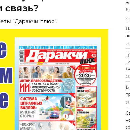
о
и связь?
б
25
еты "Даракчи плюс".
Д
в
25
Т
Т
т
25
В
п
31
.
С
н
з