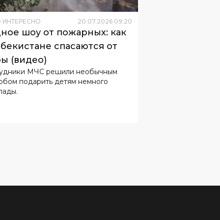
 ИНТЕРЕСНО
20
.
07
.
2026
09
:
20
ное шоу от пожарных: как
збекистане спасаются от
ы (видео)
удники МЧС решили необычным
обом подарить детям немного
лады.