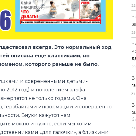
25
Ч
а
29
Ч
ществовал всегда. Это нормальный ход
м
тей описана еще классиками, но
д
номеном, которого раньше не было.
29
В
ушками и современными детьми-
г
о 2012 год) и поколением альфа
31
.
измеряется не только годами. Она
В
а, терабайтами информации и совершенно
о
ьности. Внуки кажутся нам
б
дить можно и нужно, если мы хотим
31
.
родственниками «для галочки», а близкими