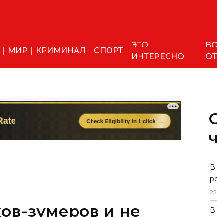
ЭТО
ВО
МИР
КРИМИНАЛ
СПОРТ
ИНТЕРЕСНО
ОТ
В
р
25
ков-зумеров и не
В