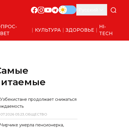
Русский
ПРОС-
HI-
КУЛЬТУРА
ЗДОРОВЬЕ
ВЕТ
TECH
Самые
читаемые
 Узбекистане продолжает снижаться
ождаемость
.
07
.
2026
05
:
23
,
ОБЩЕСТВО
 Чирчике умерла пенсионерка,