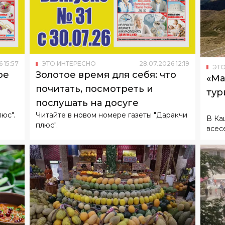
6
15
:
57
ЭТО ИНТЕРЕСНО
28
.
07
.
2026
12
:
19
ЭТО
ое
Золотое время для себя: что
«Ма
почитать, посмотреть и
тур
послушать на досуге
юс".
Читайте в новом номере газеты "Даракчи
В Ка
плюс".
всес