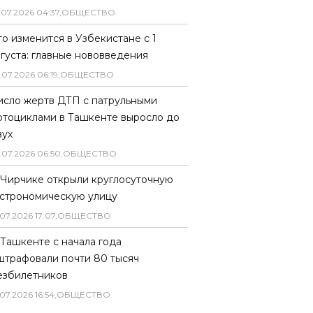
.
07
.
2026
04
:
37
,
ОБЩЕСТВО
то изменится в Узбекистане с 1
вгуста: главные нововведения
.
07
.
2026
06
:
19
,
ОБЩЕСТВО
исло жертв ДТП с патрульными
отоциклами в Ташкенте выросло до
вух
.
07
.
2026
06
:
50
,
ОБЩЕСТВО
 Чирчике открыли круглосуточную
астрономическую улицу
07
.
2026
17
:
07
,
ОБЩЕСТВО
 Ташкенте с начала года
штрафовали почти 80 тысяч
езбилетников
07
.
2026
16
:
54
,
ОБЩЕСТВО