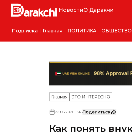
Новости
О Даракчи
Подписка
Главная
ПОЛИТИКА
ОБЩЕСТВО
Главная
ЭТО ИНТЕРЕСНО
Поделиться
22
.
05
.
2026
11
:
45
Как понять вну