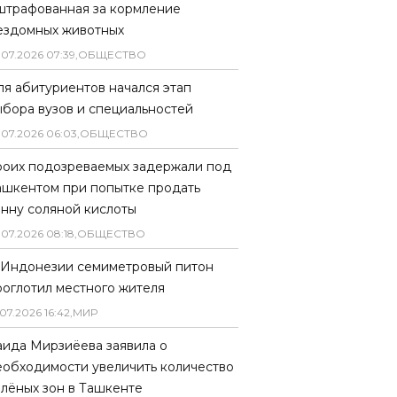
штрафованная за кормление
ездомных животных
.
07
.
2026
07
:
39
,
ОБЩЕСТВО
ля абитуриентов начался этап
ыбора вузов и специальностей
.
07
.
2026
06
:
03
,
ОБЩЕСТВО
роих подозреваемых задержали под
ашкентом при попытке продать
онну соляной кислоты
.
07
.
2026
08
:
18
,
ОБЩЕСТВО
 Индонезии семиметровый питон
роглотил местного жителя
07
.
2026
16
:
42
,
МИР
аида Мирзиёева заявила о
еобходимости увеличить количество
елёных зон в Ташкенте