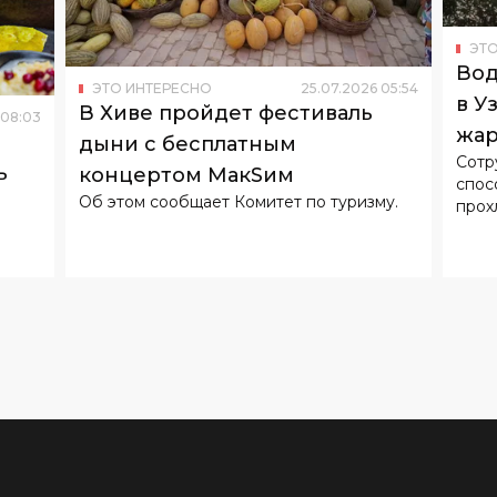
ЭТО
Вод
ЭТО ИНТЕРЕСНО
25
.
07
.
2026
05
:
54
в У
В Хиве пройдет фестиваль
08
:
03
жар
дыни с бесплатным
Сотр
ь
концертом МакSим
спос
Об этом сообщает Комитет по туризму.
прох