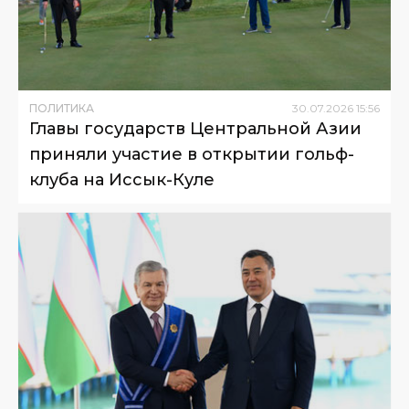
ПОЛИТИКА
30
.
07
.
2026
15
:
56
Главы государств Центральной Азии
приняли участие в открытии гольф-
клуба на Иссык-Куле