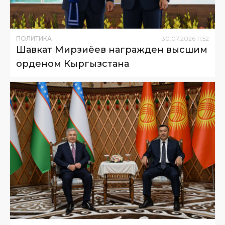
ПОЛИТИКА
30
.
07
.
2026
11
:
52
Шавкат Мирзиёев награжден высшим
орденом Кыргызстана