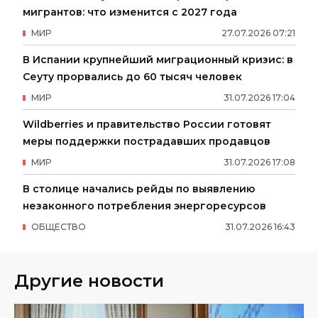
мигрантов: что изменится с 2027 года
МИР
27
.
07
.
2026
07
:
21
В Испании крупнейший миграционный кризис: в
Сеуту прорвались до 60 тысяч человек
МИР
31
.
07
.
2026
17
:
04
Wildberries и правительство России готовят
меры поддержки пострадавших продавцов
МИР
31
.
07
.
2026
17
:
08
В столице начались рейды по выявлению
незаконного потребления энергоресурсов
ОБЩЕСТВО
31
.
07
.
2026
16
:
43
Другие новости