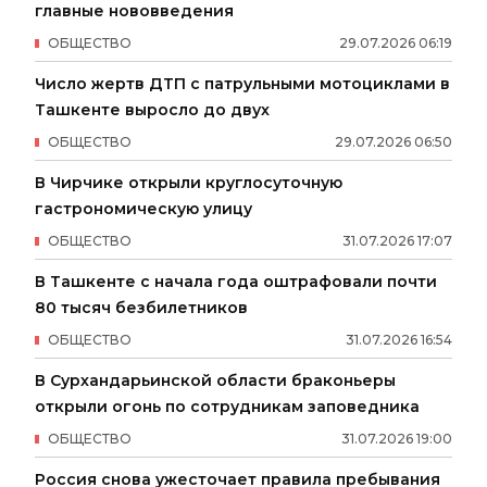
главные нововведения
ОБЩЕСТВО
29
.
07
.
2026
06
:
19
Число жертв ДТП с патрульными мотоциклами в
Ташкенте выросло до двух
ОБЩЕСТВО
29
.
07
.
2026
06
:
50
В Чирчике открыли круглосуточную
гастрономическую улицу
ОБЩЕСТВО
31
.
07
.
2026
17
:
07
В Ташкенте с начала года оштрафовали почти
80 тысяч безбилетников
ОБЩЕСТВО
31
.
07
.
2026
16
:
54
В Сурхандарьинской области браконьеры
открыли огонь по сотрудникам заповедника
ОБЩЕСТВО
31
.
07
.
2026
19
:
00
Россия снова ужесточает правила пребывания