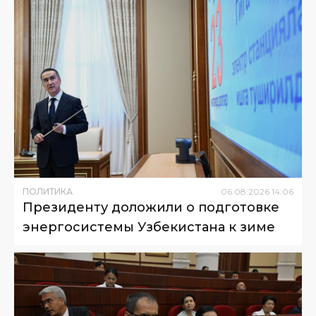
ПОЛИТИКА
06
.
08
.
2026
14
:
06
Президенту доложили о подготовке
энергосистемы Узбекистана к зиме