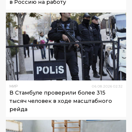
в Россию на работу
МИР
06
.
08
.
2026
02
:
32
В Стамбуле проверили более 315
тысяч человек в ходе масштабного
рейда