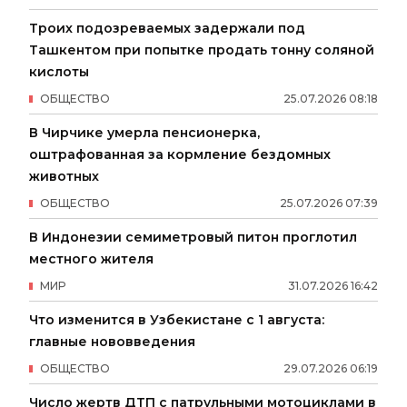
Троих подозреваемых задержали под
Ташкентом при попытке продать тонну соляной
кислоты
ОБЩЕСТВО
25
.
07
.
2026
08
:
18
В Чирчике умерла пенсионерка,
оштрафованная за кормление бездомных
животных
ОБЩЕСТВО
25
.
07
.
2026
07
:
39
В Индонезии семиметровый питон проглотил
местного жителя
МИР
31
.
07
.
2026
16
:
42
Что изменится в Узбекистане с 1 августа:
главные нововведения
ОБЩЕСТВО
29
.
07
.
2026
06
:
19
Число жертв ДТП с патрульными мотоциклами в