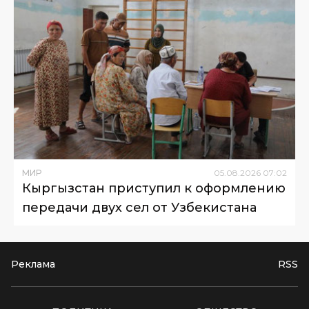
МИР
05
.
08
.
2026
07
:
02
Кыргызстан приступил к оформлению
передачи двух сел от Узбекистана
Реклама
RSS