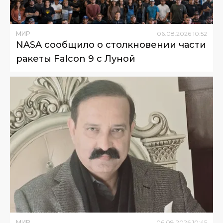
МИР
06
.
08
.
2026
10
:
52
NASA сообщило о столкновении части
ракеты Falcon 9 с Луной
МИР
06
.
08
.
2026
10
:
45