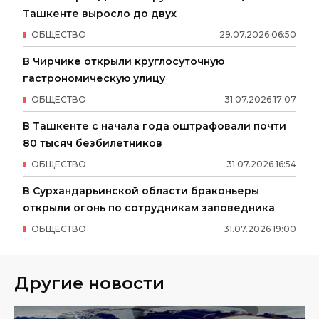
Ташкенте выросло до двух
ОБЩЕСТВО
29
.
07
.
2026
06
:
50
В Чирчике открыли круглосуточную
гастрономическую улицу
ОБЩЕСТВО
31
.
07
.
2026
17
:
07
В Ташкенте с начала года оштрафовали почти
80 тысяч безбилетников
ОБЩЕСТВО
31
.
07
.
2026
16
:
54
В Сурхандарьинской области браконьеры
открыли огонь по сотрудникам заповедника
ОБЩЕСТВО
31
.
07
.
2026
19
:
00
Другие новости