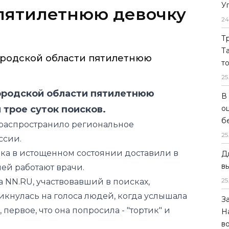
У
ородской области пятилетнюю
24
Т
Т
ородской области пятилетнюю
т
 трое суток поисков.
25
распространило региональное
В
ссии.
о
нка в истощенном состоянии доставили в
б
ней работают врачи.
25
ла
NN.RU
, участвовавший в поисках,
Д
ликнулась на голоса людей, когда услышала
в
, первое, что она попросила - "тортик" и
25
 в лесу в Нижегородской области нашли в
З
метрах от деревни живой и очень
Н
в
ти командир поисково-спасательного