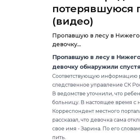
Пропавшую в лесу в Нижег
девочку...
Пропавшую в лесу в Нижег
девочку обнаружили спустя
Соответствующую информацию 
следственное управление СК Ро
В ведомстве уточнили, что ребе
больницу. В настоящее время с 
Корреспондент местного порта
рассказал, что девочка сама отк
свое имя - Зарина. По его словам
пить.
Пятилетнюю девочку, пропавшую
буреломе примерно в двух кило
голодной, рассказал РИА Новос