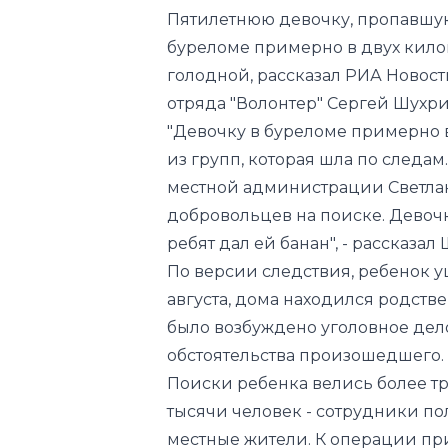
отряда "Волонтер" Сергей Шухри
"Девочку в буреломе примерно 
из групп, которая шла по следа
местной администрации Светлан
добровольцев на поиске. Девочка
ребят дал ей банан", - рассказал
По версии следствия, ребенок у
августа, дома находился родств
было возбуждено уголовное дел
обстоятельства произошедшего.
Поиски ребенка велись более тр
тысячи человек - сотрудники по
местные жители. К операции при
также группа водолазов.
Видео в Tas-Ix