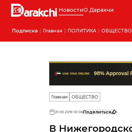
Новости
О Даракчи
Подписка
Главная
ПОЛИТИКА
ОБЩЕСТВО
Главная
ОБЩЕСТВО
Поделиться
21
.
09
.
2019
10
:
06
В Нижегородск
потерявшуюся 
(видео)