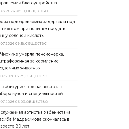
правления благоустройства
.
07
.
2026
08
:
10
,
ОБЩЕСТВО
роих подозреваемых задержали под
ашкентом при попытке продать
онну соляной кислоты
.
07
.
2026
08
:
18
,
ОБЩЕСТВО
 Чирчике умерла пенсионерка,
штрафованная за кормление
ездомных животных
.
07
.
2026
07
:
39
,
ОБЩЕСТВО
ля абитуриентов начался этап
ыбора вузов и специальностей
.
07
.
2026
06
:
03
,
ОБЩЕСТВО
аслуженная артистка Узбекистана
асиба Мадрахимова скончалась в
озрасте 80 лет