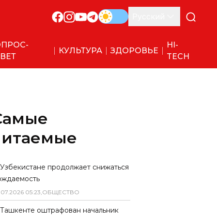
Русский
ПРОС-
HI-
КУЛЬТУРА
ЗДОРОВЬЕ
ВЕТ
TECH
Самые
читаемые
 Узбекистане продолжает снижаться
ождаемость
.
07
.
2026
05
:
23
,
ОБЩЕСТВО
 Ташкенте оштрафован начальник