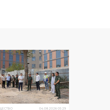
ЩЕСТВО
04
.
08
.
2026
05
:
29
куратура Ташкента начала
верку сообщений о
нудительном выселении