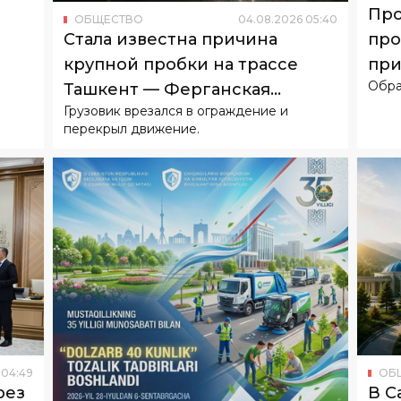
Обра
жи
Ташкент — Ферганская
Грузовик врезался в ограждение и
долина
перекрыл движение.
04
:
49
ОБ
рез
В С
пла
гор
Для 
ОБЩЕСТВО
04
.
08
.
2026
04
:
41