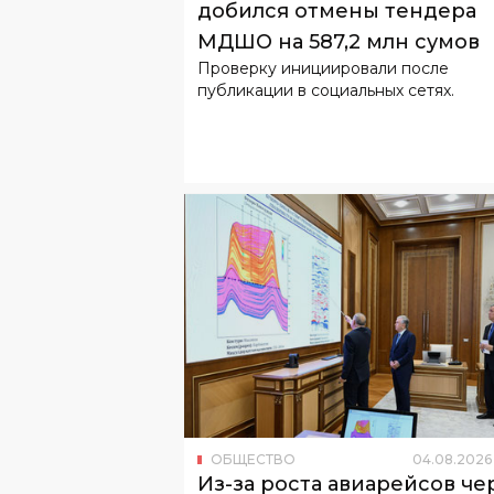
публикации в социальных сетях.
ОБЩЕСТВО
04
.
08
.
2026
Из-за роста авиарейсов че
Узбекистан спрос на
авиакеросин вырос на 27%
Основную часть спроса планируется