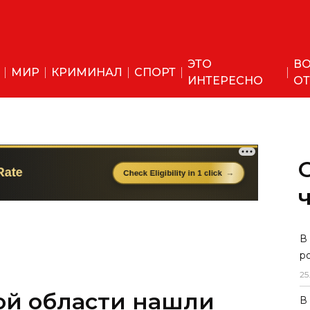
ЭТО
ВО
МИР
КРИМИНАЛ
СПОРТ
ИНТЕРЕСНО
ОТ
ой области нашли
В
р
пятилетнюю девочку
25
В