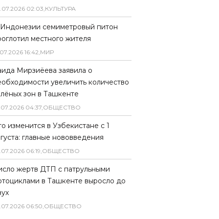
.
07
.
2026
02
:
03
,
КУЛЬТУРА
 Индонезии семиметровый питон
роглотил местного жителя
07
.
2026
16
:
42
,
МИР
аида Мирзиёева заявила о
еобходимости увеличить количество
елёных зон в Ташкенте
.
07
.
2026
04
:
37
,
ОБЩЕСТВО
то изменится в Узбекистане с 1
вгуста: главные нововведения
.
07
.
2026
06
:
19
,
ОБЩЕСТВО
исло жертв ДТП с патрульными
отоциклами в Ташкенте выросло до
вух
.
07
.
2026
06
:
50
,
ОБЩЕСТВО