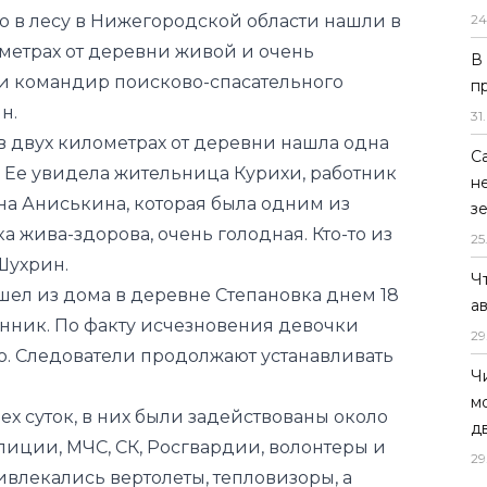
24
н.
в двух километрах от деревни нашла одна
В
м. Ее увидела жительница Курихи, работник
п
а Аниськина, которая была одним из
31
.
 жива-здорова, очень голодная. Кто-то из
С
 Шухрин.
н
шел из дома в деревне Степановка днем 18
з
енник. По факту исчезновения девочки
25
о. Следователи продолжают устанавливать
Ч
а
ех суток, в них были задействованы около
29
лиции, МЧС, СК, Росгвардии, волонтеры и
Ч
влекались вертолеты, тепловизоры, а
м
д
29