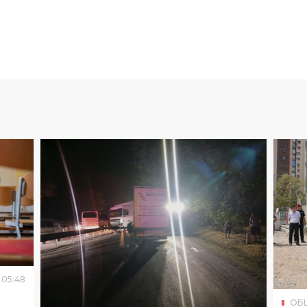
05
:
48
ОБ
Про
ОБЩЕСТВО
04
.
08
.
2026
05
:
40
про
Стала известна причина
при
крупной пробки на трассе