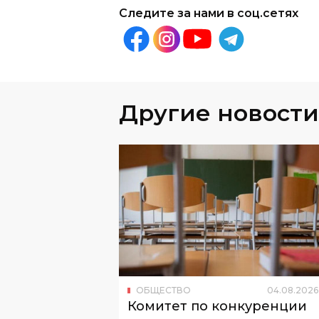
Другие новости
ОБЩЕСТВО
04
.
08
.
2026
Комитет по конкуренции
добился отмены тендера
МДШО на 587,2 млн сумов
Проверку инициировали после