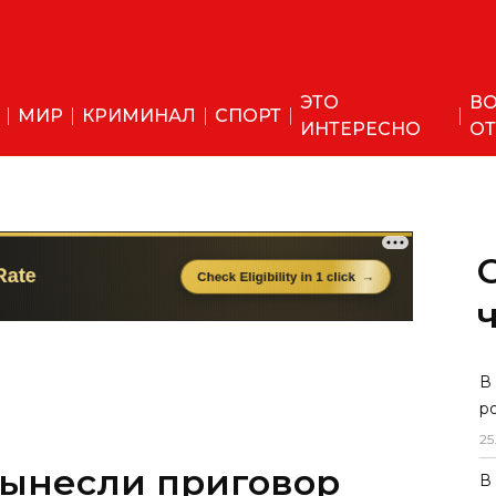
ЭТО
ВО
МИР
КРИМИНАЛ
СПОРТ
ИНТЕРЕСНО
ОТ
В
р
25
вынесли приговор
В