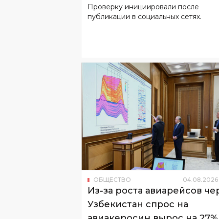
Проверку инициировали после
публикации в социальных сетях.
ОБЩЕСТВО
04
.
08
.
2026
Из-за роста авиарейсов че
Узбекистан спрос на
авиакеросин вырос на 27%