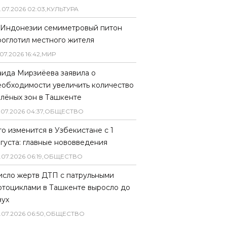
.
07
.
2026
02
:
03
,
КУЛЬТУРА
 Индонезии семиметровый питон
роглотил местного жителя
07
.
2026
16
:
42
,
МИР
аида Мирзиёева заявила о
еобходимости увеличить количество
елёных зон в Ташкенте
.
07
.
2026
04
:
37
,
ОБЩЕСТВО
то изменится в Узбекистане с 1
вгуста: главные нововведения
.
07
.
2026
06
:
19
,
ОБЩЕСТВО
исло жертв ДТП с патрульными
отоциклами в Ташкенте выросло до
вух
.
07
.
2026
06
:
50
,
ОБЩЕСТВО