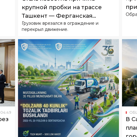
при
крупной пробки на трассе
Обра
жи
Ташкент — Ферганская
Грузовик врезался в ограждение и
долина
перекрыл движение.
04
:
49
ОБ
рез
В С
пла
гор