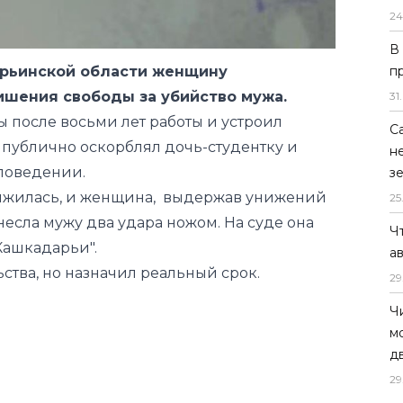
24
В
п
арьинской области женщину
ишения свободы за убийство мужа.
31
.
 после восьми лет работы и устроил
С
н публично оскорблял дочь-студентку и
н
 поведении.
з
олжилась, и женщина, выдержав унижений
25
несла мужу два удара ножом. На суде она
Ч
Кашкадарьи".
а
ства, но назначил реальный срок.
29
Ч
м
д
29