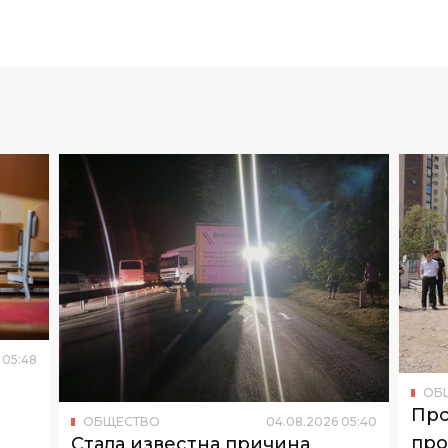
05
:
48
ОБ
Про
ОБЩЕСТВО
04
.
08
.
2026
05
:
40
про
Стала известна причина