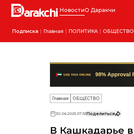
Новости
О Даракчи
Подписка
Главная
ПОЛИТИКА
ОБЩЕСТВО
Главная
ОБЩЕСТВО
Поделиться
30
.
06
.
2025
07
:
53
В Кашкадарье 