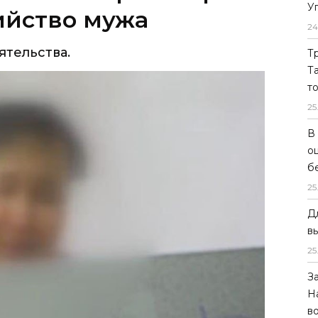
У
ийство мужа
24
ятельства.
Т
Т
т
25
В
о
б
25
Д
в
25
З
Н
в