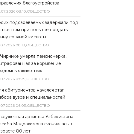
правления благоустройства
.
07
.
2026
08
:
10
,
ОБЩЕСТВО
роих подозреваемых задержали под
ашкентом при попытке продать
онну соляной кислоты
.
07
.
2026
08
:
18
,
ОБЩЕСТВО
 Чирчике умерла пенсионерка,
штрафованная за кормление
ездомных животных
.
07
.
2026
07
:
39
,
ОБЩЕСТВО
ля абитуриентов начался этап
ыбора вузов и специальностей
.
07
.
2026
06
:
03
,
ОБЩЕСТВО
аслуженная артистка Узбекистана
асиба Мадрахимова скончалась в
озрасте 80 лет