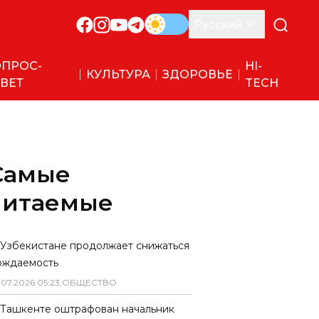
Русский
ПРОС-
HI-
КУЛЬТУРА
ЗДОРОВЬЕ
ВЕТ
TECH
Самые
читаемые
 Узбекистане продолжает снижаться
ождаемость
.
07
.
2026
05
:
23
,
ОБЩЕСТВО
 Ташкенте оштрафован начальник