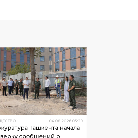
ЩЕСТВО
04
.
08
.
2026
05
:
29
куратура Ташкента начала
верку сообщений о