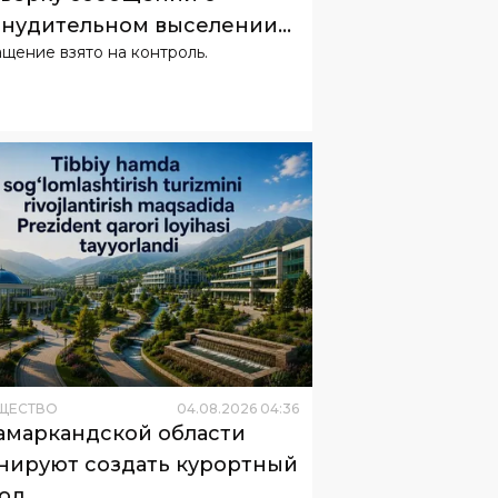
нудительном выселении
щение взято на контроль.
телей
ЩЕСТВО
04
.
08
.
2026
04
:
36
амаркандской области
нируют создать курортный
од