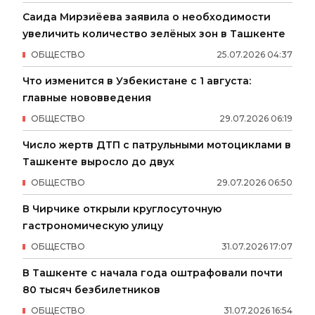
Саида Мирзиёева заявила о необходимости
увеличить количество зелёных зон в Ташкенте
ОБЩЕСТВО
25
.
07
.
2026
04
:
37
Что изменится в Узбекистане с 1 августа:
главные нововведения
ОБЩЕСТВО
29
.
07
.
2026
06
:
19
Число жертв ДТП с патрульными мотоциклами в
Ташкенте выросло до двух
ОБЩЕСТВО
29
.
07
.
2026
06
:
50
В Чирчике открыли круглосуточную
гастрономическую улицу
ОБЩЕСТВО
31
.
07
.
2026
17
:
07
В Ташкенте с начала года оштрафовали почти
80 тысяч безбилетников
ОБЩЕСТВО
31
.
07
.
2026
16
:
54