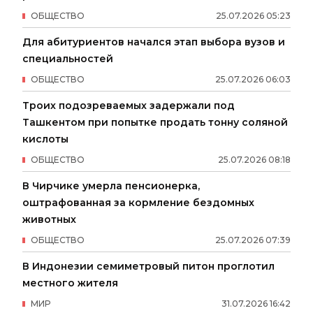
ОБЩЕСТВО
25
.
07
.
2026
05
:
23
Для абитуриентов начался этап выбора вузов и
специальностей
ОБЩЕСТВО
25
.
07
.
2026
06
:
03
Троих подозреваемых задержали под
Ташкентом при попытке продать тонну соляной
кислоты
ОБЩЕСТВО
25
.
07
.
2026
08
:
18
В Чирчике умерла пенсионерка,
оштрафованная за кормление бездомных
животных
ОБЩЕСТВО
25
.
07
.
2026
07
:
39
В Индонезии семиметровый питон проглотил
местного жителя
МИР
31
.
07
.
2026
16
:
42