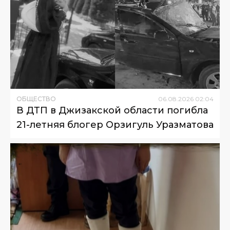
ОБЩЕСТВО
06
.
08
.
2026
02
:
04
В ДТП в Джизакской области погибла
21-летняя блогер Орзигуль Уразматова