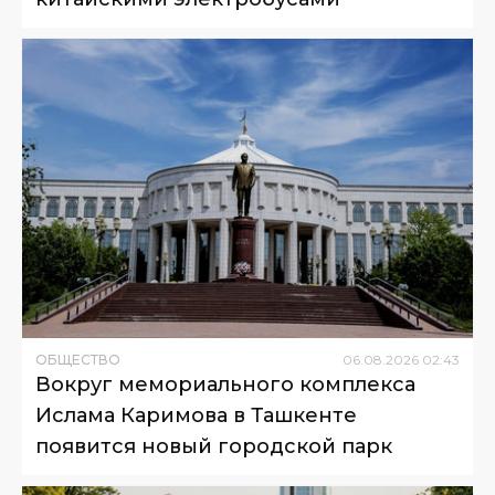
ОБЩЕСТВО
06
.
08
.
2026
02
:
43
Вокруг мемориального комплекса
Ислама Каримова в Ташкенте
появится новый городской парк