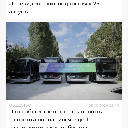
«Президентских подарков» к 25
августа
ОБЩЕСТВО
06
.
08
.
2026
02
:
48
Парк общественного транспорта
Ташкента пополнился еще 10
китайскими электробусами