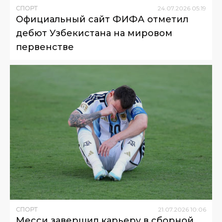
СПОРТ
24
.
07
.
2026
05
:
19
Официальный сайт ФИФА отметил
дебют Узбекистана на мировом
первенстве
СПОРТ
21
.
07
.
2026
10
:
06
Месси завершил карьеру в сборной