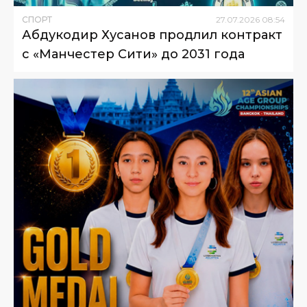
СПОРТ
27
.
07
.
2026
08
:
54
Абдукодир Хусанов продлил контракт
с «Манчестер Сити» до 2031 года