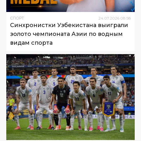
СПОРТ
24
.
07
.
2026
08
:
58
Синхронистки Узбекистана выиграли
золото чемпионата Азии по водным
видам спорта