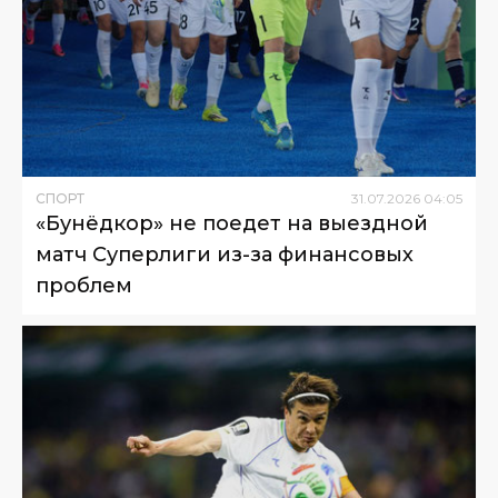
СПОРТ
31
.
07
.
2026
04
:
05
«Бунёдкор» не поедет на выездной
матч Суперлиги из-за финансовых
проблем