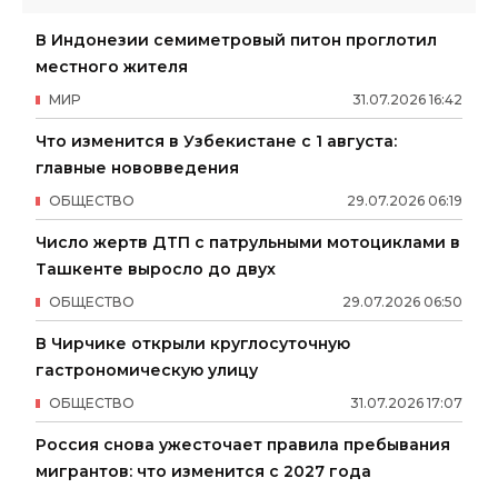
В Индонезии семиметровый питон проглотил
местного жителя
МИР
31
.
07
.
2026
16
:
42
Что изменится в Узбекистане с 1 августа:
главные нововведения
ОБЩЕСТВО
29
.
07
.
2026
06
:
19
Число жертв ДТП с патрульными мотоциклами в
Ташкенте выросло до двух
ОБЩЕСТВО
29
.
07
.
2026
06
:
50
В Чирчике открыли круглосуточную
гастрономическую улицу
ОБЩЕСТВО
31
.
07
.
2026
17
:
07
Россия снова ужесточает правила пребывания
мигрантов: что изменится с 2027 года