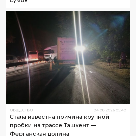
сумов
ОБЩЕСТВО
04
.
08
.
2026
05
:
40
Стала известна причина крупной
пробки на трассе Ташкент —
Ферганская долина