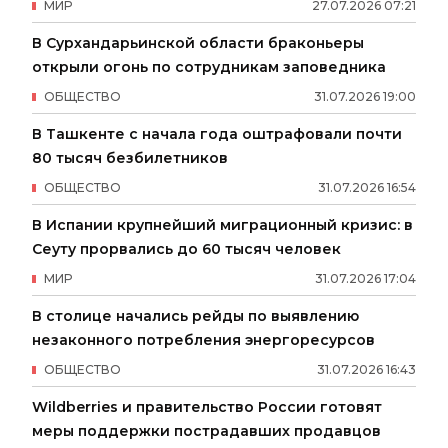
МИР
27
.
07
.
2026
07
:
21
В Сурхандарьинской области браконьеры
открыли огонь по сотрудникам заповедника
ОБЩЕСТВО
31
.
07
.
2026
19
:
00
В Ташкенте с начала года оштрафовали почти
80 тысяч безбилетников
ОБЩЕСТВО
31
.
07
.
2026
16
:
54
В Испании крупнейший миграционный кризис: в
Сеуту прорвались до 60 тысяч человек
МИР
31
.
07
.
2026
17
:
04
В столице начались рейды по выявлению
незаконного потребления энергоресурсов
ОБЩЕСТВО
31
.
07
.
2026
16
:
43
Wildberries и правительство России готовят
меры поддержки пострадавших продавцов