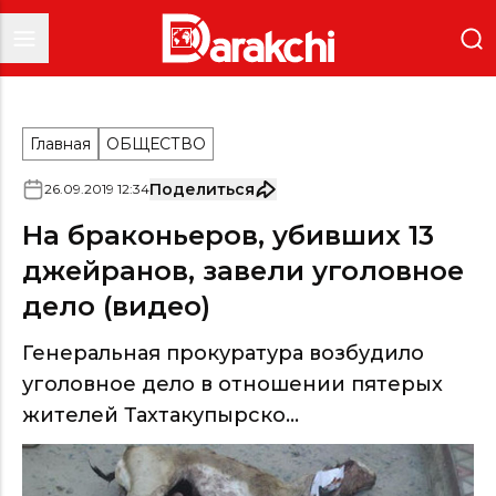
Главная
ОБЩЕСТВО
Поделиться
26
.
09
.
2019
12
:
34
На браконьеров, убивших 13
джейранов, завели уголовное
дело (видео)
Генеральная прокуратура возбудило
уголовное дело в отношении пятерых
жителей Тахтакупырско...