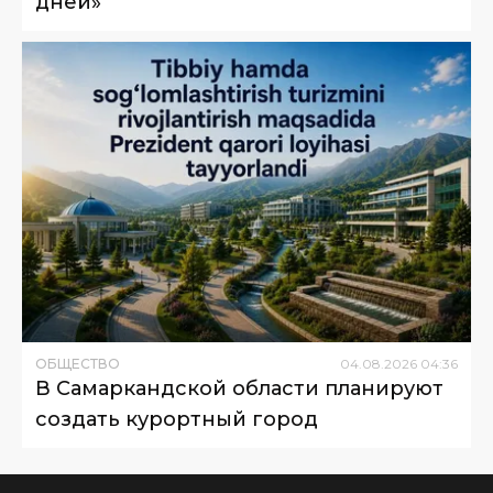
дней»
ОБЩЕСТВО
04
.
08
.
2026
04
:
36
В Самаркандской области планируют
создать курортный город