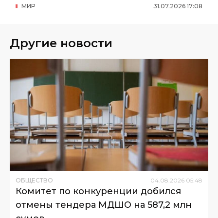
МИР
31
.
07
.
2026
17
:
08
Другие новости
ОБЩЕСТВО
04
.
08
.
2026
05
:
48
Комитет по конкуренции добился
отмены тендера МДШО на 587,2 млн