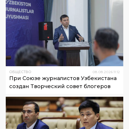
ОБЩЕСТВО
08
.
08
.
2026
11
:
12
При Союзе журналистов Узбекистана
создан Творческий совет блогеров