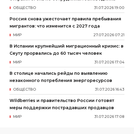
ОБЩЕСТВО
31
.
07
.
2026
19
:
00
Россия снова ужесточает правила пребывания
мигрантов: что изменится с 2027 года
МИР
27
.
07
.
2026
07
:
21
В Испании крупнейший миграционный кризис: в
Сеуту прорвались до 60 тысяч человек
МИР
31
.
07
.
2026
17
:
04
В столице начались рейды по выявлению
незаконного потребления энергоресурсов
ОБЩЕСТВО
31
.
07
.
2026
16
:
43
Wildberries и правительство России готовят
меры поддержки пострадавших продавцов
МИР
31
.
07
.
2026
17
:
08