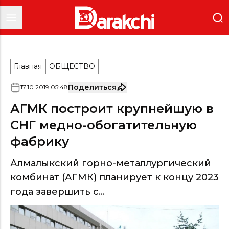
Главная
ОБЩЕСТВО
Поделиться
17
.
10
.
2019
05
:
48
АГМК построит крупнейшую в
СНГ медно-обогатительную
фабрику
Алмалыкский горно-металлургический
комбинат (АГМК) планирует к концу 2023
года завершить с...