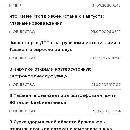
МИР
31
.
07
.
2026
16
:
42
Что изменится в Узбекистане с 1 августа:
главные нововведения
ОБЩЕСТВО
29
.
07
.
2026
06
:
19
Число жертв ДТП с патрульными мотоциклами в
Ташкенте выросло до двух
ОБЩЕСТВО
29
.
07
.
2026
06
:
50
В Чирчике открыли круглосуточную
гастрономическую улицу
ОБЩЕСТВО
31
.
07
.
2026
17
:
07
В Ташкенте с начала года оштрафовали почти
80 тысяч безбилетников
ОБЩЕСТВО
31
.
07
.
2026
16
:
54
В Сурхандарьинской области браконьеры
открыли огонь по сотрудникам заповедника