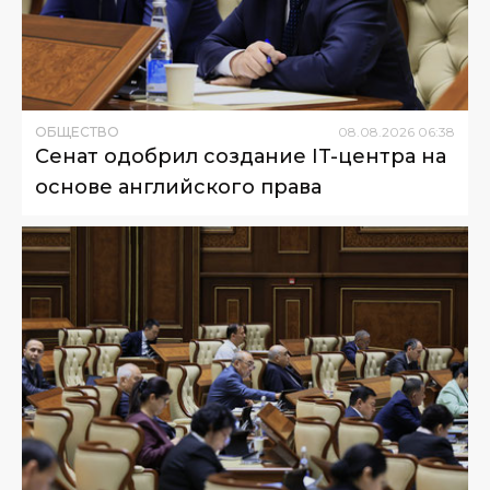
ОБЩЕСТВО
08
.
08
.
2026
06
:
38
Сенат одобрил создание IT-центра на
основе английского права