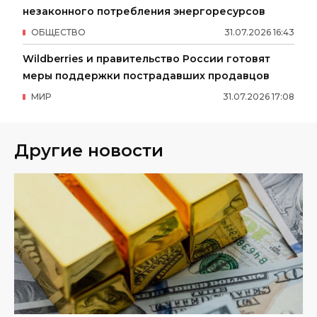
незаконного потребления энергоресурсов
ОБЩЕСТВО
31
.
07
.
2026
16
:
43
Wildberries и правительство России готовят
меры поддержки пострадавших продавцов
МИР
31
.
07
.
2026
17
:
08
Другие новости