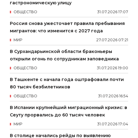
гастрономическую улицу
ОБЩЕСТВО
31
.
07
.
2026
17
:
07
Россия снова ужесточает правила пребывания
мигрантов: что изменится с 2027 года
МИР
27
.
07
.
2026
07
:
21
В Сурхандарьинской области браконьеры
открыли огонь по сотрудникам заповедника
ОБЩЕСТВО
31
.
07
.
2026
19
:
00
В Ташкенте с начала года оштрафовали почти
80 тысяч безбилетников
ОБЩЕСТВО
31
.
07
.
2026
16
:
54
В Испании крупнейший миграционный кризис: в
Сеуту прорвались до 60 тысяч человек
МИР
31
.
07
.
2026
17
:
04
В столице начались рейды по выявлению