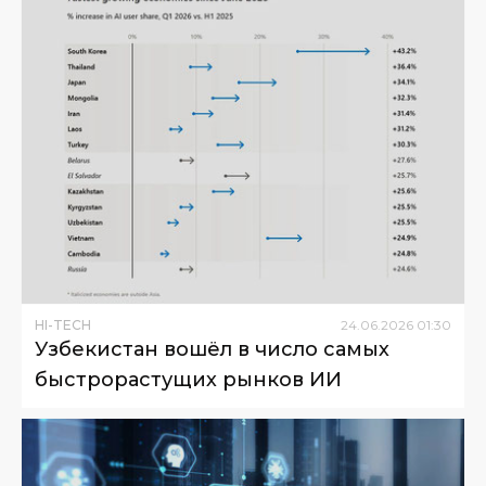
HI-TECH
24
.
06
.
2026
01
:
30
Узбекистан вошёл в число самых
быстрорастущих рынков ИИ