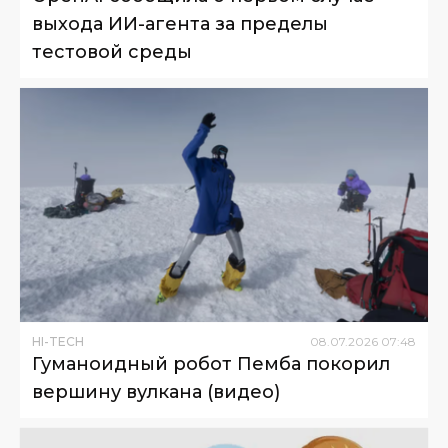
выхода ИИ-агента за пределы
тестовой среды
HI-TECH
08
.
07
.
2026
07
:
48
Гуманоидный робот Пемба покорил
вершину вулкана (видео)