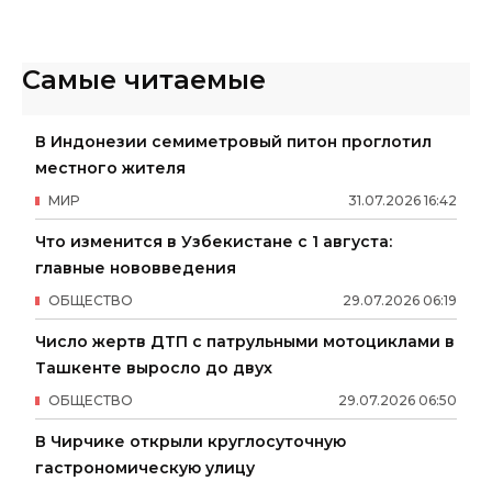
Самые читаемые
В Индонезии семиметровый питон проглотил
местного жителя
МИР
31
.
07
.
2026
16
:
42
Что изменится в Узбекистане с 1 августа:
главные нововведения
ОБЩЕСТВО
29
.
07
.
2026
06
:
19
Число жертв ДТП с патрульными мотоциклами в
Ташкенте выросло до двух
ОБЩЕСТВО
29
.
07
.
2026
06
:
50
В Чирчике открыли круглосуточную
гастрономическую улицу