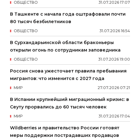
ОБЩЕСТВО
31
.
07
.
2026
17
:
07
В Ташкенте с начала года оштрафовали почти
80 тысяч безбилетников
ОБЩЕСТВО
31
.
07
.
2026
16
:
54
В Сурхандарьинской области браконьеры
открыли огонь по сотрудникам заповедника
ОБЩЕСТВО
31
.
07
.
2026
19
:
00
Россия снова ужесточает правила пребывания
мигрантов: что изменится с 2027 года
МИР
27
.
07
.
2026
07
:
21
В Испании крупнейший миграционный кризис: в
Сеуту прорвались до 60 тысяч человек
МИР
31
.
07
.
2026
17
:
04
Wildberries и правительство России готовят
меры поддержки пострадавших продавцов