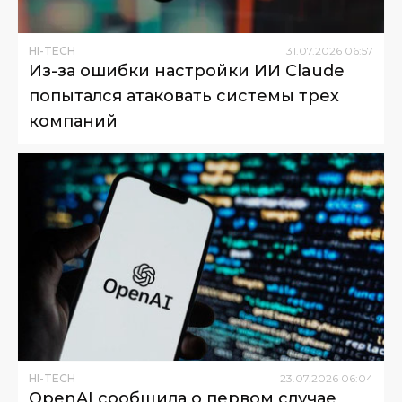
HI-TECH
31
.
07
.
2026
06
:
57
Из-за ошибки настройки ИИ Claude
попытался атаковать системы трех
компаний
HI-TECH
23
.
07
.
2026
06
:
04
OpenAI сообщила о первом случае