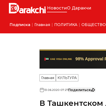
Новости
О Даракчи
Подписка
Главная
ПОЛИТИКА
ОБЩЕСТВО
Главная
КУЛЬТУРА
Поделиться
13
.
06
.
2020
07
:
27
В Ташкентском
открылась фото
11 июня в Ташкентском Дом