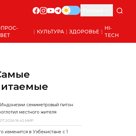
Русский
ПРОС-
HI-
КУЛЬТУРА
ЗДОРОВЬЕ
ВЕТ
TECH
Самые
читаемые
 Индонезии семиметровый питон
роглотил местного жителя
07
.
2026
16
:
42
,
МИР
то изменится в Узбекистане с 1