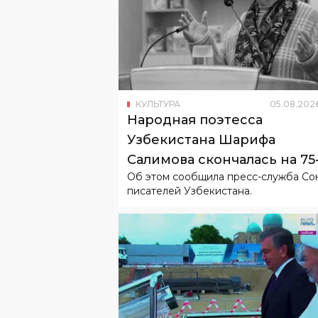
КУЛЬТУРА
05
.
08
.
202
Народная поэтесса
Узбекистана Шарифа
Салимова скончалась на 75
Об этом сообщила пресс-служба Со
году жизни
писателей Узбекистана.