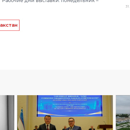
акстан
31
.