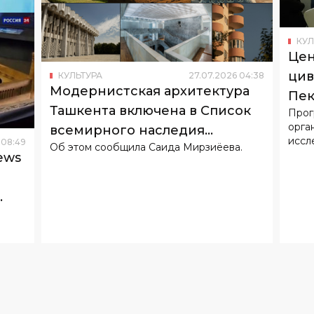
цив
КУЛЬТУРА
27
.
07
.
2026
04
:
38
Модернистская архитектура
Пек
Ташкента включена в Список
Прог
сот
орга
всемирного наследия
Кит
иссл
08
:
49
Об этом сообщила Саида Мирзиёева.
ЮНЕСКО
ews
е