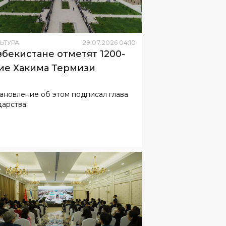
ЬТУРА
29
.
07
.
2026
04
:
10
збекистане отметят 1200-
ие Хакима Термизи
ановление об этом подписал глава
дарства.
ЬТУРА
25
.
07
.
2026
07
:
35
тр исламской