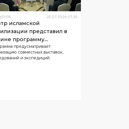
илизации представил в
ине программу
рамма предусматривает
рудничества с музеями
низацию совместных выставок,
ая
едований и экспедиций.