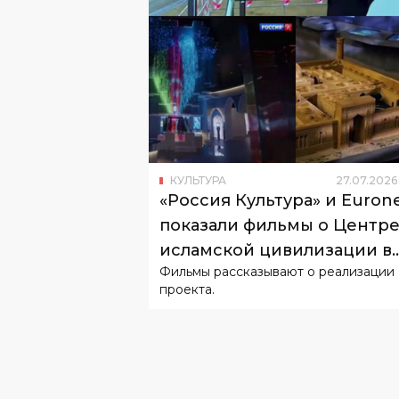
КУЛЬТУРА
27
.
07
.
2026
«Россия Культура» и Euron
показали фильмы о Центр
исламской цивилизации в
Фильмы рассказывают о реализации
Узбекистане
проекта.