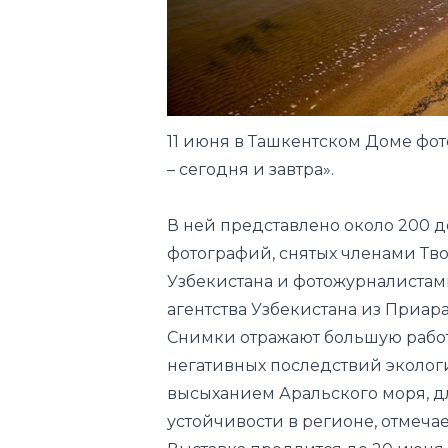
11 июня в Ташкентском Доме фо
– сегодня и завтра».
В ней представлено около 200 
фотографий, снятых членами Т
Узбекистана и фотожурналиста
агентства Узбекистана из Приара
Снимки отражают большую рабо
негативных последствий эколог
высыханием Аральского моря, д
устойчивости в регионе, отмеча
Выставка продлится до 20 июня
пятница, с 9:00 до 17:00.