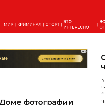
ЭТО
ВО
МИР
КРИМИНАЛ
СПОРТ
ИНТЕРЕСНО
ОТ
 Доме фотографии
В
п
выставка про Муйнак
31
.
Ч
е фотографии открылась