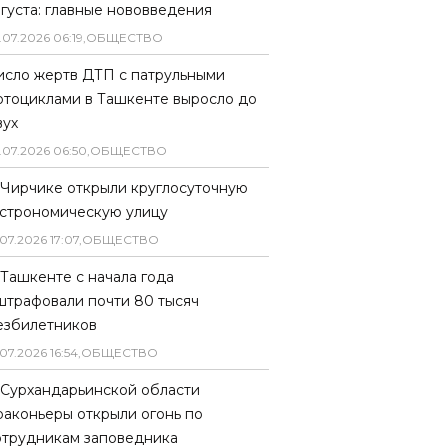
вгуста: главные нововведения
.
07
.
2026
06
:
19
,
ОБЩЕСТВО
исло жертв ДТП с патрульными
отоциклами в Ташкенте выросло до
вух
.
07
.
2026
06
:
50
,
ОБЩЕСТВО
 Чирчике открыли круглосуточную
астрономическую улицу
07
.
2026
17
:
07
,
ОБЩЕСТВО
 Ташкенте с начала года
штрафовали почти 80 тысяч
езбилетников
07
.
2026
16
:
54
,
ОБЩЕСТВО
 Сурхандарьинской области
раконьеры открыли огонь по
отрудникам заповедника