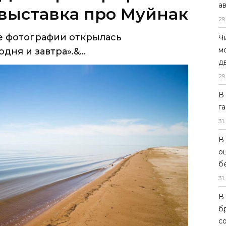
а
ня и завтра».&...
29
Ч
м
д
29
В
г
31
.
В
о
б
31
.
В
б
с