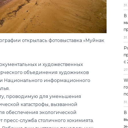
31
.
В
тографии открылась фотовыставка «Муйнак
м
п
31
.
документальных и художественных
Р
ворческого объединения художников
п
ми Национального информационного
с
лья.
27
ту, проводимую для уменьшения
W
ической катастрофы, вызванной
г
ля обеспечения экологической
п
ет пресс-служба столичного хокимията.
31
.
. Рабочие дни выставки: понедельник –
В
в
э