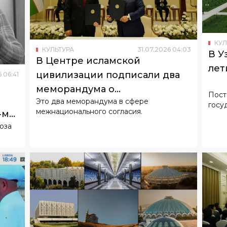
КУЛ
КУЛЬТУРА
31
.
07
.
2026
04
:
03
В У
В Центре исламской
лет
цивилизации подписали два
6
06
:
41
меморандума о
Пост
Это два меморандума в сфере
сотрудничестве
госу
межнационального согласия.
-м
юза
КУЛ
Цен