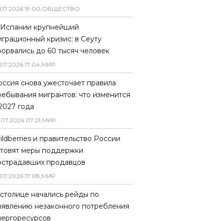
07
.
2026
19
:
00
,
ОБЩЕСТВО
 Испании крупнейший
играционный кризис: в Сеуту
рорвались до 60 тысяч человек
07
.
2026
17
:
04
,
МИР
оссия снова ужесточает правила
ребывания мигрантов: что изменится
 2027 года
.
07
.
2026
07
:
21
,
МИР
ildberries и правительство России
отовят меры поддержки
острадавших продавцов
07
.
2026
17
:
08
,
МИР
 столице начались рейды по
ыявлению незаконного потребления
нергоресурсов