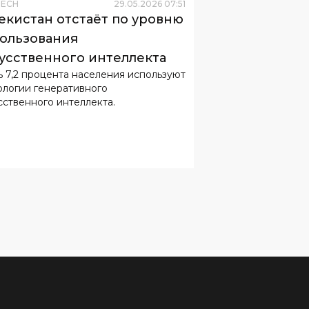
TECH
29
.
05
.
2026
07
:
51
екистан отстаёт по уровню
ользования
усственного интеллекта
 7,2 процента населения используют
ологии генеративного
сственного интеллекта.