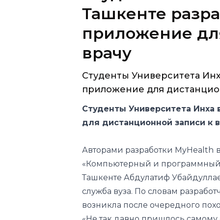
Ташкенте разр
приложение для
врачу
Студенты Университета Инх
приложение для дистанцион
Студенты Университета Инха 
для дистанционной записи к в
Авторами разработки MyHealth
«Компьютерный и программный 
Ташкенте Абдулатиф Убайдуллае
служба вуза. По словам разрабо
возникла после очередного похо
«Не так давно пришлось самому 