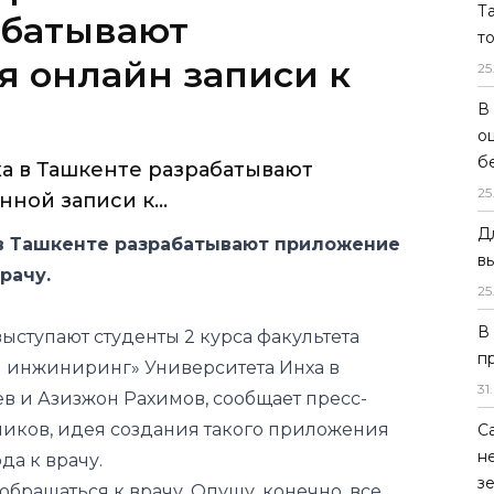
Т
абатывают
т
 онлайн записи к
25
В
о
б
а в Ташкенте разрабатывают
25
ной записи к...
Д
в Ташкенте разрабатывают приложение
в
рачу.
25
В
выступают студенты 2 курса факультета
п
инжиниринг» Университета Инха в
31
.
в и Азизжон Рахимов, сообщает пресс-
тчиков, идея создания такого приложения
С
н
да к врачу.
з
обращаться к врачу. Опущу, конечно, все