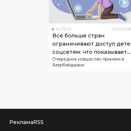
HI-TECH
01
.
07
.
202
Всё больше стран
ограничивают доступ дете
соцсетям: что показывает
Очередное новшество приняли в
первый опыт?
Азербайджане.
Реклама
RSS