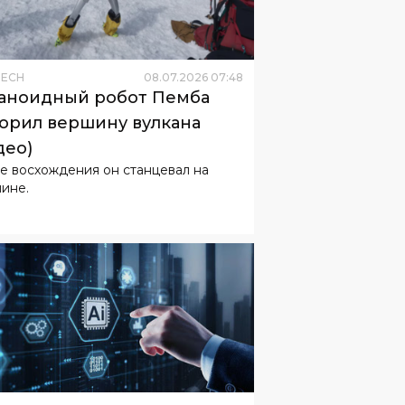
TECH
08
.
07
.
2026
07
:
48
аноидный робот Пемба
орил вершину вулкана
део)
е восхождения он станцевал на
ине.