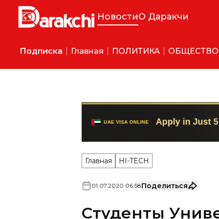
Новости
О Даракчи
Подписка
Главная
ПОЛИТИКА
ОБЩЕСТВО
Главная
HI-TECH
Поделиться
01
.
07
.
2020
06
:
58
Студенты Униве