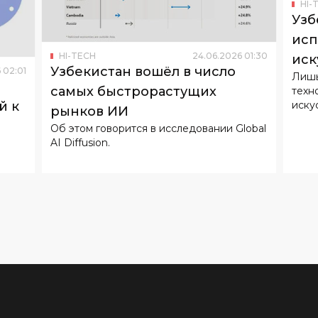
HI-
Узб
исп
HI-TECH
24
.
06
.
2026
01
:
30
иск
Узбекистан вошёл в число
6
02
:
01
Лишь
самых быстрорастущих
техн
иску
й к
рынков ИИ
Об этом говорится в исследовании Global
AI Diffusion.