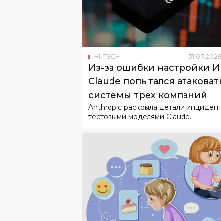
HI-TECH
31
.
07
.
2026
Из-за ошибки настройки 
Claude попытался атаковат
системы трех компаний
Anthropic раскрыла детали инцидент
тестовыми моделями Claude.