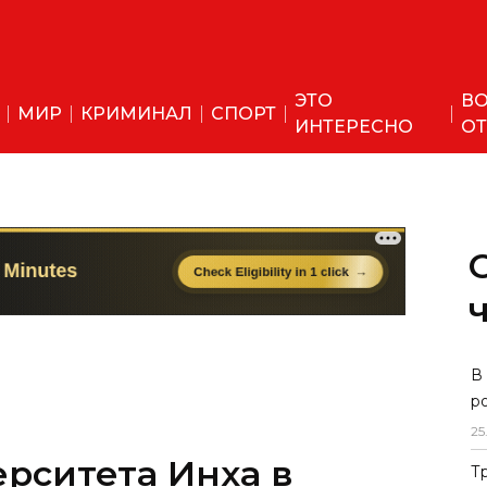
ЭТО
ВО
МИР
КРИМИНАЛ
СПОРТ
ИНТЕРЕСНО
ОТ
В
р
25
рситета Инха в
Т