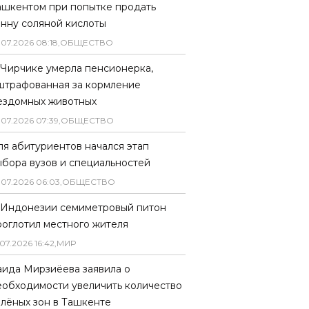
ашкентом при попытке продать
онну соляной кислоты
.
07
.
2026
08
:
18
,
ОБЩЕСТВО
 Чирчике умерла пенсионерка,
штрафованная за кормление
ездомных животных
.
07
.
2026
07
:
39
,
ОБЩЕСТВО
ля абитуриентов начался этап
ыбора вузов и специальностей
.
07
.
2026
06
:
03
,
ОБЩЕСТВО
 Индонезии семиметровый питон
роглотил местного жителя
07
.
2026
16
:
42
,
МИР
аида Мирзиёева заявила о
еобходимости увеличить количество
елёных зон в Ташкенте