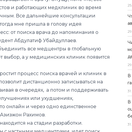
25
стов и работающих медклиник во время
очным. Все дальнейшие консультации
Ч
а
 тогда мне пришла в голову идея
29
есс: от поиска врача до напоминания о
тудент Абдулатиф Убайдуллаев.
Ч
объединить все медцентры в глобальную
м
д
ет выбор, а у медицинских клиник появится
29
ростит процесс поиска врачей и клиник в
В
 позволит дистанционно записываться на
г
аивая в очередях, а потом и поддерживать
31
.
б улучшениях или ухудшениях,
В
это онлайн и через одно единственное
о
 Азизжон Рахимов.
б
аходится на стадии разработки.
31
.
ы с частными медцентрами, идет поиск