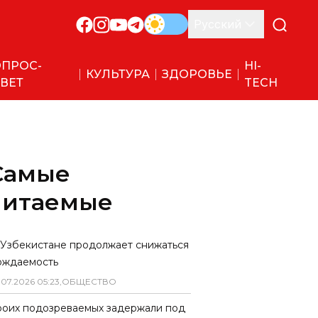
Русский
ПРОС-
HI-
КУЛЬТУРА
ЗДОРОВЬЕ
ВЕТ
TECH
Самые
читаемые
 Узбекистане продолжает снижаться
ождаемость
.
07
.
2026
05
:
23
,
ОБЩЕСТВО
роих подозреваемых задержали под