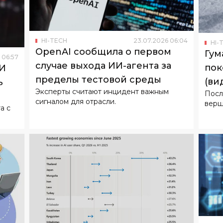
HI-TECH
23
.
07
.
2026
06
:
04
HI-
OpenAI сообщила о первом
Гум
06
:
57
случае выхода ИИ-агента за
пок
ИИ
пределы тестовой среды
(ви
ь
Эксперты считают инцидент важным
Посл
сигналом для отрасли.
верш
а с