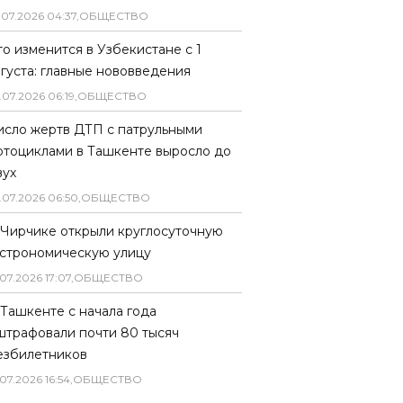
.
07
.
2026
04
:
37
,
ОБЩЕСТВО
то изменится в Узбекистане с 1
вгуста: главные нововведения
.
07
.
2026
06
:
19
,
ОБЩЕСТВО
исло жертв ДТП с патрульными
отоциклами в Ташкенте выросло до
вух
.
07
.
2026
06
:
50
,
ОБЩЕСТВО
 Чирчике открыли круглосуточную
астрономическую улицу
07
.
2026
17
:
07
,
ОБЩЕСТВО
 Ташкенте с начала года
штрафовали почти 80 тысяч
езбилетников
07
.
2026
16
:
54
,
ОБЩЕСТВО