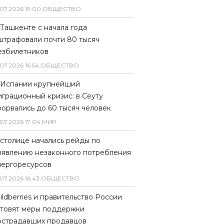
07
.
2026
19
:
00
,
ОБЩЕСТВО
 Ташкенте с начала года
штрафовали почти 80 тысяч
езбилетников
07
.
2026
16
:
54
,
ОБЩЕСТВО
 Испании крупнейший
играционный кризис: в Сеуту
рорвались до 60 тысяч человек
07
.
2026
17
:
04
,
МИР
 столице начались рейды по
ыявлению незаконного потребления
нергоресурсов
07
.
2026
16
:
43
,
ОБЩЕСТВО
ildberries и правительство России
отовят меры поддержки
острадавших продавцов