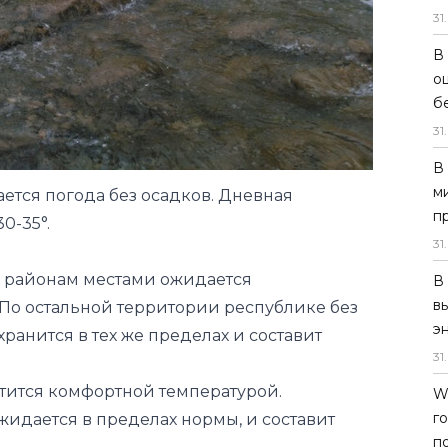
31
.
В
о
б
31
.
В
м
ется погода без осадков. Дневная
п
0-35°.
31
.
м районам местами ожидается
В
в
 По остальной территории республике без
э
хранится в тех же пределах и составит
31
.
етится комфортной температурой.
W
г
жидается в пределах нормы, и составит
п