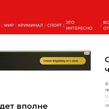
ЭТО
ВО
МИР
КРИМИНАЛ
СПОРТ
ИНТЕРЕСНО
ОТ
В
п
31
.
дет вполне
Ч