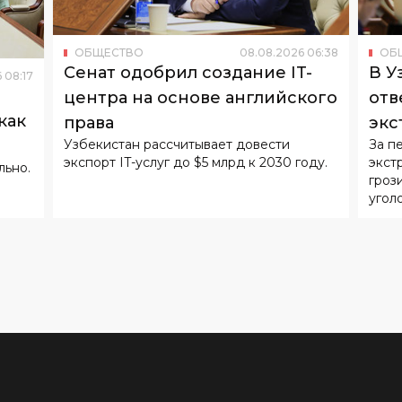
ОБЩЕСТВО
08
.
08
.
2026
06
:
38
ОБ
Сенат одобрил создание IT-
В У
6
08
:
17
центра на основе английского
отв
как
права
экс
Узбекистан рассчитывает довести
За п
экспорт IT-услуг до $5 млрд к 2030 году.
экст
льно.
гроз
угол