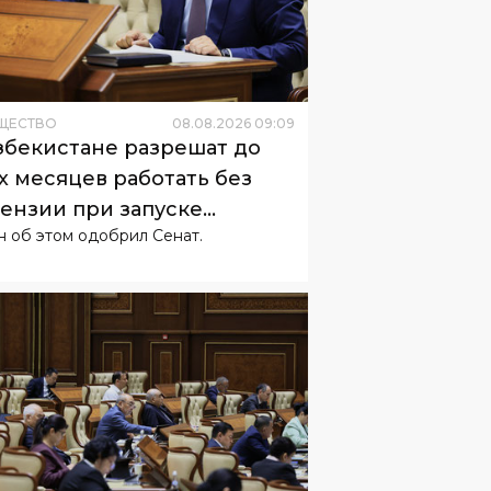
ЩЕСТВО
08
.
08
.
2026
09
:
09
збекистане разрешат до
х месяцев работать без
ензии при запуске
н об этом одобрил Сенат.
неса