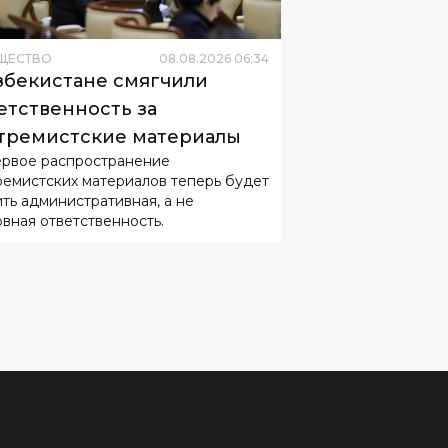
ЩЕСТВО
08
.
08
.
2026
06
:
34
збекистане смягчили
етственность за
тремистские материалы
ервое распространение
ремистских материалов теперь будет
ить административная, а не
овная ответственность.