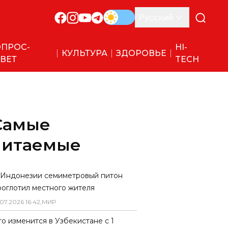
Русский
ПРОС-
HI-
КУЛЬТУРА
ЗДОРОВЬЕ
ВЕТ
TECH
Самые
читаемые
 Индонезии семиметровый питон
роглотил местного жителя
07
.
2026
16
:
42
,
МИР
то изменится в Узбекистане с 1