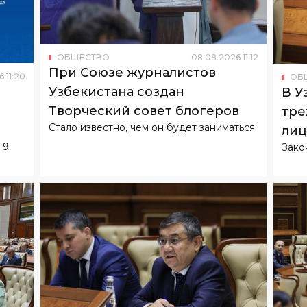
ОБЩЕСТВО
08
.
08
.
2026
11
:
12
При Союзе журналистов
6
11
:
20
ОБ
Узбекистана создан
В У
Творческий совет блогеров
тре
Стало известно, чем он будет заниматься.
лиц
 9
Зако
биз