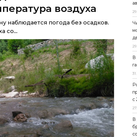
а
пература воздуха
29
у наблюдается погода без осадков.
Ч
м
 со...
д
29
В
г
31
.
Р
п
с
27
В
б
с