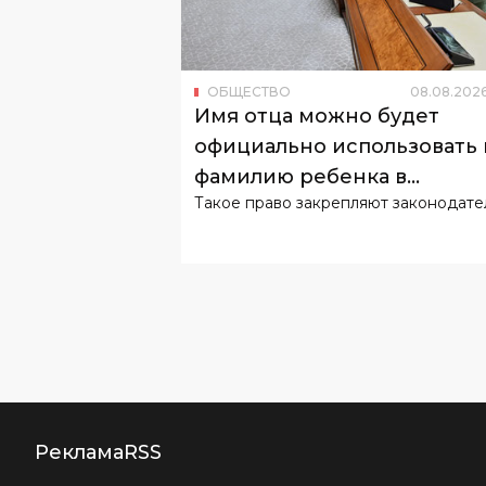
ОБЩЕСТВО
08
.
08
.
202
Имя отца можно будет
официально использовать 
фамилию ребенка в
Такое право закрепляют законодате
Узбекистане
Реклама
RSS