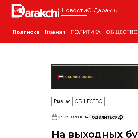
Новости
О Даракчи
Подписка
Главная
ПОЛИТИКА
ОБЩЕСТВО
Главная
ОБЩЕСТВО
Поделиться
03
.
07
.
2020
10
:
14
На выходных бу