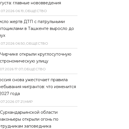
вгуста: главные нововведения
.
07
.
2026
06
:
19
,
ОБЩЕСТВО
исло жертв ДТП с патрульными
отоциклами в Ташкенте выросло до
вух
.
07
.
2026
06
:
50
,
ОБЩЕСТВО
 Чирчике открыли круглосуточную
астрономическую улицу
07
.
2026
17
:
07
,
ОБЩЕСТВО
оссия снова ужесточает правила
ребывания мигрантов: что изменится
 2027 года
.
07
.
2026
07
:
21
,
МИР
 Сурхандарьинской области
раконьеры открыли огонь по
отрудникам заповедника