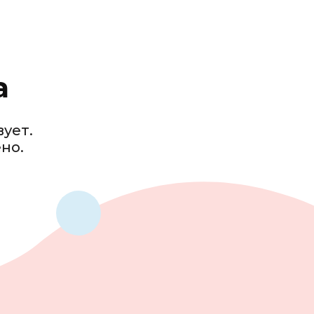
а
вует.
но.