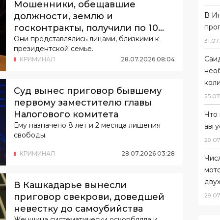
Мошенники, обещавшие
должности, землю и
В И
госконтракты, получили по 10
про
лет лишения свободы
Они представлялись лицами, близкими к
31
.
07
.
президентской семье.
Саи
КРИМИНАЛ
28
.
07
.
2026
08
:
04
нео
коли
Суд вынес приговор бывшему
25
.
07
первому заместителю главы
Налогового комитета
Что 
Ему назначено 8 лет и 2 месяца лишения
авгу
свободы.
29
.
07
КРИМИНАЛ
28
.
07
.
2026
03
:
28
Чис
мот
дву
В Кашкадарье вынесли
29
.
07
приговор свекрови, доведшей
невестку до самоубийства
Женщина систематически оскорбляла и