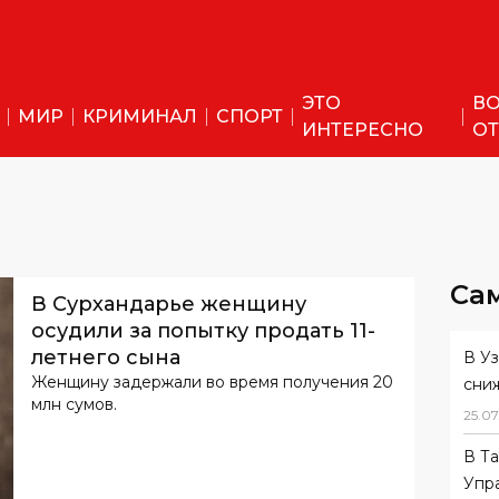
ЭТО
ВО
МИР
КРИМИНАЛ
СПОРТ
ИНТЕРЕСНО
ОТ
Са
В Сурхандарье женщину
осудили за попытку продать 11-
летнего сына
В У
Женщину задержали во время получения 20
сни
млн сумов.
25
.
07
В Т
Упр