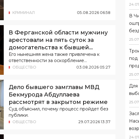
24
.
0
КРИМИНАЛ
05
.
08
.
2026
06
:
58
В Ч
ошт
без
В Ферганской области мужчину
арестовали на пять суток за
25
.
07
домогательства к бывшей
Тро
супруге
Его нынешняя жена также привлечена к
под
ответственности за оскорбление
прод
потерпевшей.
ОБЩЕСТВО
03
.
08
.
2026
05
:
27
25
.
07
Для 
Дело бывшего замглавы МВД
выб
Бекмурода Абдуллаева
рассмотрят в закрытом режиме
25
.
07
Суд объяснил, почему процесс пройдет без
Зас
публики.
Нас
ОБЩЕСТВО
29
.
07
.
2026
13
:
37
возр
24
.
0