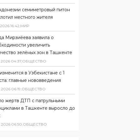
ндонезии семиметровый питон
глотил местного жителя
2026
16
:
42
,
МИР
да Мирзиёева заявила о
бходимости увеличить
чество зелёных зон в Ташкенте
.
2026
04
:
37
,
ОБЩЕСТВО
изменится в Узбекистане с 1
ста: главные нововведения
.
2026
06
:
19
,
ОБЩЕСТВО
ло жертв ДТП с патрульными
оциклами в Ташкенте выросло до
х
.
2026
06
:
50
,
ОБЩЕСТВО