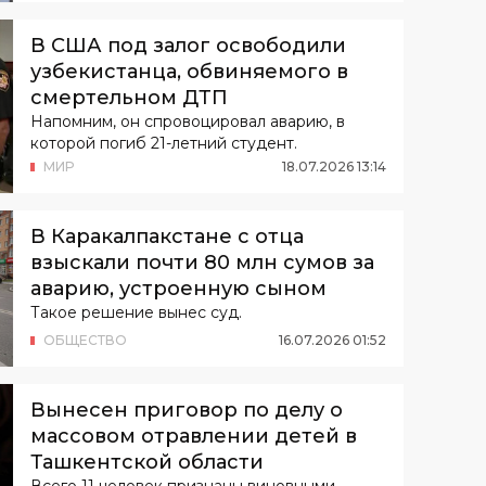
В США под залог освободили
узбекистанца, обвиняемого в
смертельном ДТП
Напомним, он спровоцировал аварию, в
которой погиб 21-летний студент.
МИР
18
.
07
.
2026
13
:
14
В Каракалпакстане с отца
взыскали почти 80 млн сумов за
аварию, устроенную сыном
Такое решение вынес суд.
ОБЩЕСТВО
16
.
07
.
2026
01
:
52
Вынесен приговор по делу о
массовом отравлении детей в
Ташкентской области
Всего 11 человек признаны виновными.