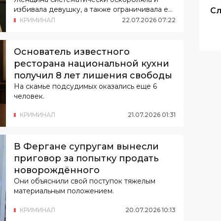
избивала девушку, а также ограничивала её
Сл
общение с родителями.
КРИМИНАЛ
22
.
07
.
2026
07
:
22
Основатель известного
ресторана национальной кухни
получил 8 лет лишения свободы
На скамье подсудимых оказались еще 6
человек.
КРИМИНАЛ
21
.
07
.
2026
01
:
31
В Фергане супругам вынесли
приговор за попытку продать
новорождённого
Они объяснили свой поступок тяжелым
материальным положением.
КРИМИНАЛ
20
.
07
.
2026
10
:
13