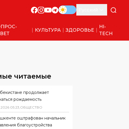
Русский
ПРОС-
HI-
КУЛЬТУРА
ЗДОРОВЬЕ
ВЕТ
TECH
мые читаемые
збекистане продолжает
жаться рождаемость
.
2026
05
:
23
,
ОБЩЕСТВО
ашкенте оштрафован начальник
авления благоустройства