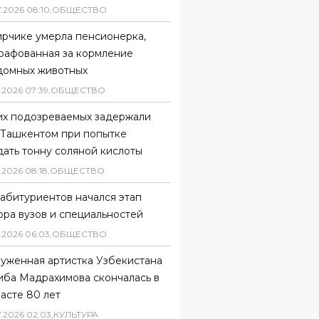
7
.
2026
08
:
10
,
ОБЩЕСТВО
ирчике умерла пенсионерка,
рафованная за кормление
домных животных
.
2026
07
:
39
,
ОБЩЕСТВО
их подозреваемых задержали
 Ташкентом при попытке
ать тонну соляной кислоты
.
2026
08
:
18
,
ОБЩЕСТВО
абитуриентов начался этап
ора вузов и специальностей
.
2026
06
:
03
,
ОБЩЕСТВО
луженная артистка Узбекистана
иба Мадрахимова скончалась в
асте 80 лет
7
.
2026
02
:
03
,
КУЛЬТУРА