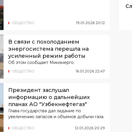
Сл
ОБЩЕСТВО
19
.
01
.
2026
20
:
12
В связи с похолоданием
энергосистема перешла на
усиленный режим работы
Об этом сообщает Минэнерго.
ОБЩЕСТВО
16
.
01
.
2026
22
:
47
Президент заслушал
информацию о дальнейших
планах АО "Узбекнефтегаз"
Глава государства дал задание по
увеличению запасов и объемов добычи газа.
ОБЩЕСТВО
12
.
01
.
2026
20
:
29