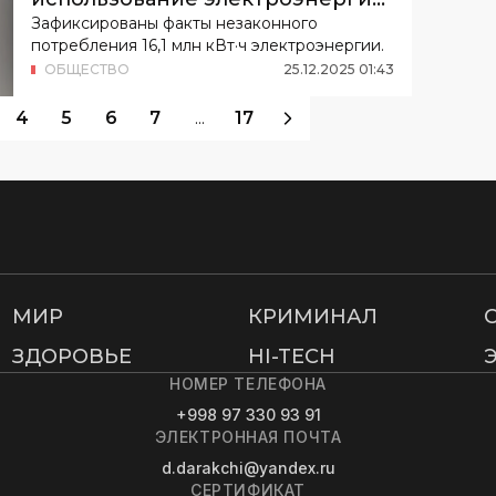
почти на 29 млрд сумов
Зафиксированы факты незаконного
потребления 16,1 млн кВт·ч электроэнергии.
ОБЩЕСТВО
25
.
12
.
2025
01
:
43
4
5
6
7
...
17
МИР
КРИМИНАЛ
ЗДОРОВЬЕ
HI-TECH
НОМЕР ТЕЛЕФОНА
+998 97 330 93 91
ЭЛЕКТРОННАЯ ПОЧТА
d.darakchi@yandex.ru
СЕРТИФИКАТ