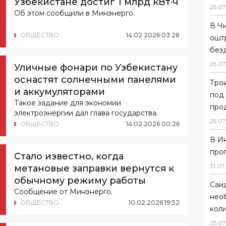
Узбекистане достиг 1 млрд кВт·ч
25
.
07
Об этом сообщили в Минэнерго.
В Ч
ОБЩЕСТВО
14
.
02
.
2026
03
:
28
ошт
без
25
.
07
Уличные фонари по Узбекистану
оснастят солнечными панелями
Тро
и аккумуляторами
под
Такое задание для экономии
прод
электроэнергии дал глава государства.
25
.
07
ОБЩЕСТВО
14
.
02
.
2026
00
:
26
В И
про
Стало известно, когда
31
.
07
.
метановые заправки вернутся к
обычному режиму работы
Саи
Сообщение от Минэнерго.
нео
ОБЩЕСТВО
10
.
02
.
2026
19
:
52
коли
25
.
07