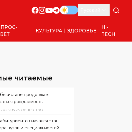
Русский
ПРОС-
HI-
КУЛЬТУРА
ЗДОРОВЬЕ
ВЕТ
TECH
мые читаемые
збекистане продолжает
жаться рождаемость
.
2026
05
:
23
,
ОБЩЕСТВО
абитуриентов начался этап
ора вузов и специальностей