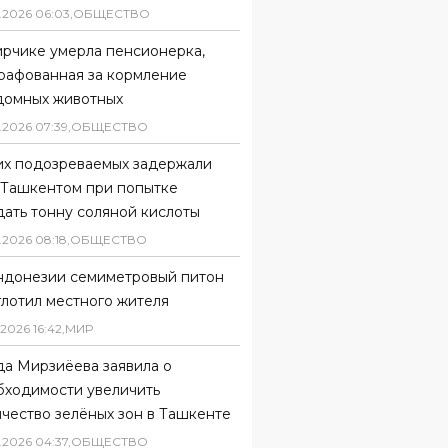
.
2026
06
:
03
,
ОБЩЕСТВО
ирчике умерла пенсионерка,
рафованная за кормление
домных животных
.
2026
07
:
39
,
ОБЩЕСТВО
их подозреваемых задержали
 Ташкентом при попытке
ать тонну соляной кислоты
.
2026
08
:
18
,
ОБЩЕСТВО
ндонезии семиметровый питон
глотил местного жителя
2026
16
:
42
,
МИР
да Мирзиёева заявила о
бходимости увеличить
чество зелёных зон в Ташкенте
.
2026
04
:
37
,
ОБЩЕСТВО