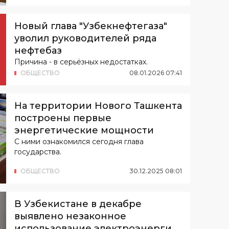
Новый глава "Узбекнефтегаза"
уволил руководителей ряда
нефтебаз
Причина - в серьёзных недостатках.
ОБЩЕСТВО
08
.
01
.
2026
07
:
41
На территории Нового Ташкента
построены первые
энергетические мощности
С ними ознакомился сегодня глава
государства.
ОБЩЕСТВО
30
.
12
.
2025
08
:
01
В Узбекистане в декабре
выявлено незаконное
использование электроэнергии