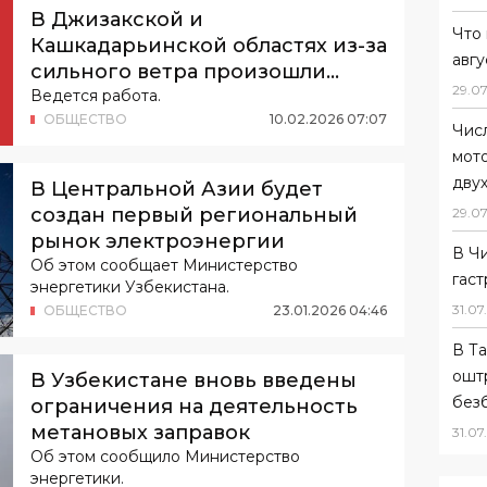
В Джизакской и
Что 
Кашкадарьинской областях из-за
авгу
сильного ветра произошли
29
.
07
аварии в электросетях
Ведется работа.
ОБЩЕСТВО
10
.
02
.
2026
07
:
07
Чис
мот
дву
В Центральной Азии будет
создан первый региональный
29
.
07
рынок электроэнергии
В Ч
Об этом сообщает Министерство
гас
энергетики Узбекистана.
31
.
07
.
ОБЩЕСТВО
23
.
01
.
2026
04
:
46
В Та
ошт
В Узбекистане вновь введены
без
ограничения на деятельность
метановых заправок
31
.
07
.
Об этом сообщило Министерство
энергетики.