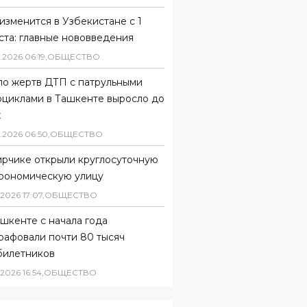
изменится в Узбекистане с 1
ста: главные нововведения
.
2026
06
:
19
,
ОБЩЕСТВО
ло жертв ДТП с патрульными
оциклами в Ташкенте выросло до
х
.
2026
06
:
50
,
ОБЩЕСТВО
ирчике открыли круглосуточную
трономическую улицу
2026
17
:
07
,
ОБЩЕСТВО
шкенте с начала года
рафовали почти 80 тысяч
билетников
2026
16
:
54
,
ОБЩЕСТВО