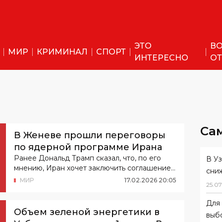
ЭТО
ВО
МИР
КРИМИНАЛ
СПОРТ
ИНТЕРЕСНО
ОТ
Са
В Женеве прошли переговоры
по ядерной программе Ирана
Ранее Дональд Трамп сказал, что, по его
В У
мнению, Иран хочет заключить соглашение
сни
по ядерной программе.
МИР
17
.
02
.
2026
20
:
05
25
.
07
Для 
Объем зеленой энергетики в
выб