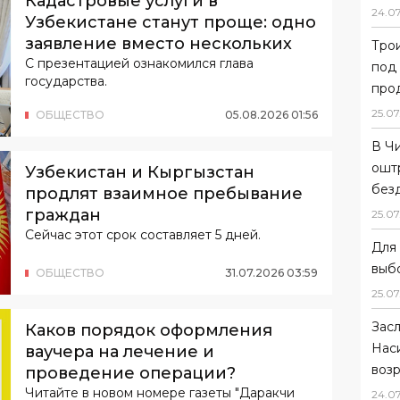
Кадастровые услуги в
24
.
0
Узбекистане станут проще: одно
заявление вместо нескольких
Тро
С презентацией ознакомился глава
под
государства.
прод
25
.
07
ОБЩЕСТВО
05
.
08
.
2026
01
:
56
В Ч
ошт
Узбекистан и Кыргызстан
без
продлят взаимное пребывание
граждан
25
.
07
Сейчас этот срок составляет 5 дней.
Для 
выб
ОБЩЕСТВО
31
.
07
.
2026
03
:
59
25
.
07
Зас
Каков порядок оформления
Нас
ваучера на лечение и
возр
проведение операции?
Читайте в новом номере газеты "Даракчи
24
.
0