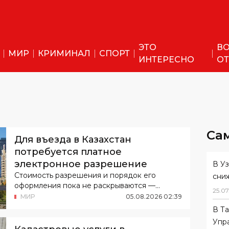
ЭТО
ВО
МИР
КРИМИНАЛ
СПОРТ
ИНТЕРЕСНО
ОТ
Са
Для въезда в Казахстан
потребуется платное
электронное разрешение
В У
Стоимость разрешения и порядок его
сни
оформления пока не раскрываются —
25
.
07
проект постановления находится на стадии
МИР
05
.
08
.
2026
02
:
39
обсуждения.
В Т
Упр