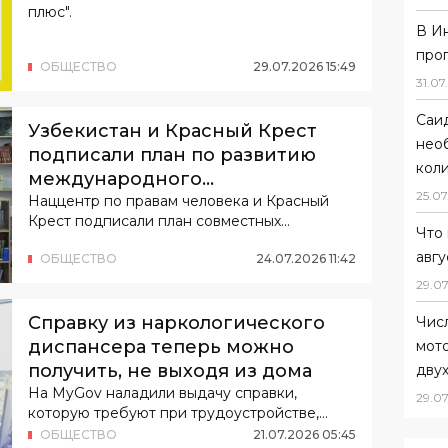
плюс".
В И
про
ОБЩЕСТВО
29
.
07
.
2026
15
:
49
31
.
07
.
Саи
Узбекистан и Красный Крест
нео
подписали план по развитию
коли
международного
25
.
07
гуманитарного права
Наццентр по правам человека и Красный
Крест подписали план совместных
Что 
действий.
авгу
ОБЩЕСТВО
24
.
07
.
2026
11
:
42
29
.
07
Справку из наркологического
Чис
диспансера теперь можно
мот
получить, не выходя из дома
дву
На MyGov наладили выдачу справки,
29
.
07
которую требуют при трудоустройстве,
получении водительского удостоверения и
ОБЩЕСТВО
21
.
07
.
2026
05
:
45