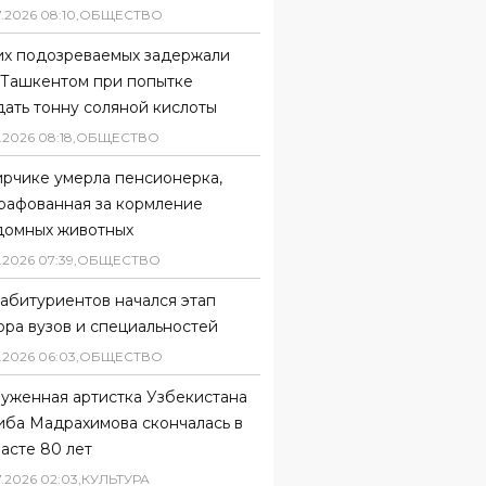
7
.
2026
08
:
10
,
ОБЩЕСТВО
их подозреваемых задержали
 Ташкентом при попытке
ать тонну соляной кислоты
.
2026
08
:
18
,
ОБЩЕСТВО
ирчике умерла пенсионерка,
рафованная за кормление
домных животных
.
2026
07
:
39
,
ОБЩЕСТВО
абитуриентов начался этап
ора вузов и специальностей
.
2026
06
:
03
,
ОБЩЕСТВО
луженная артистка Узбекистана
иба Мадрахимова скончалась в
асте 80 лет
7
.
2026
02
:
03
,
КУЛЬТУРА