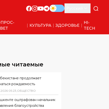
Русский
ПРОС-
HI-
КУЛЬТУРА
ЗДОРОВЬЕ
ВЕТ
TECH
мые читаемые
збекистане продолжает
жаться рождаемость
.
2026
05
:
23
,
ОБЩЕСТВО
ашкенте оштрафован начальник
авления благоустройства