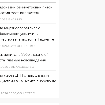
ндонезии семиметровый питон
глотил местного жителя
2026
16
:
42
,
МИР
да Мирзиёева заявила о
бходимости увеличить
чество зелёных зон в Ташкенте
.
2026
04
:
37
,
ОБЩЕСТВО
изменится в Узбекистане с 1
ста: главные нововведения
.
2026
06
:
19
,
ОБЩЕСТВО
ло жертв ДТП с патрульными
оциклами в Ташкенте выросло до
х
.
2026
06
:
50
,
ОБЩЕСТВО