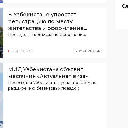
оформлении других официальных
Сл
документов.
В Узбекистане упростят
регистрацию по месту
жительства и оформление
недвижимости
Президент подписал постановление.
ОБЩЕСТВО
16
.
07
.
2026
01
:
45
МИД Узбекистана объявил
месячник «Актуальная виза»
Посольства Узбекистана усилят работу по
расширению безвизовых поездок.