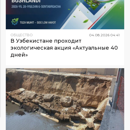
ОБЩЕСТВО
04
.
08
.
2026
04
:
41
В Узбекистане проходит
экологическая акция «Актуальные 40
дней»