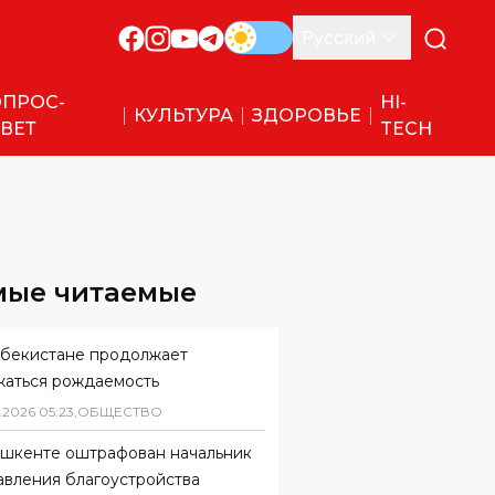
Русский
ПРОС-
HI-
КУЛЬТУРА
ЗДОРОВЬЕ
ВЕТ
TECH
мые читаемые
збекистане продолжает
жаться рождаемость
.
2026
05
:
23
,
ОБЩЕСТВО
ашкенте оштрафован начальник
авления благоустройства