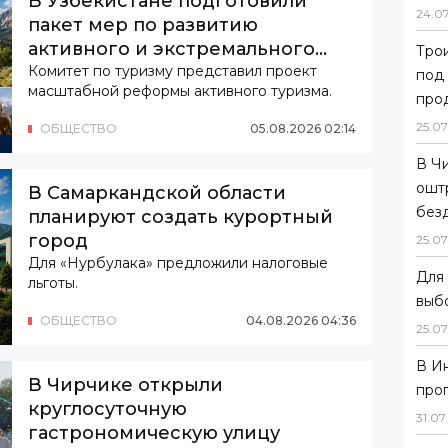
В Узбекистане подготовили
24
.
0
пакет мер по развитию
активного и экстремального
Тро
туризма
Комитет по туризму представил проект
под
масштабной реформы активного туризма.
прод
25
.
07
ОБЩЕСТВО
05
.
08
.
2026
02
:
14
В Ч
ошт
В Самаркандской области
без
планируют создать курортный
город
25
.
07
Для «Нурбулака» предложили налоговые
Для 
льготы.
выб
ОБЩЕСТВО
04
.
08
.
2026
04
:
36
25
.
07
В И
В Чирчике открыли
про
круглосуточную
31
.
07
.
гастрономическую улицу