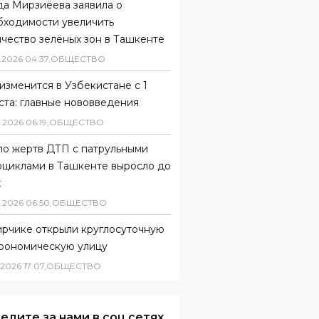
да Мирзиёева заявила о
бходимости увеличить
чество зелёных зон в Ташкенте
.
2026
04
:
37
,
ОБЩЕСТВО
изменится в Узбекистане с 1
ста: главные нововведения
.
2026
06
:
19
,
ОБЩЕСТВО
ло жертв ДТП с патрульными
оциклами в Ташкенте выросло до
х
.
2026
06
:
50
,
ОБЩЕСТВО
ирчике открыли круглосуточную
трономическую улицу
2026
17
:
07
,
ОБЩЕСТВО
едите за нами в соц.сетях