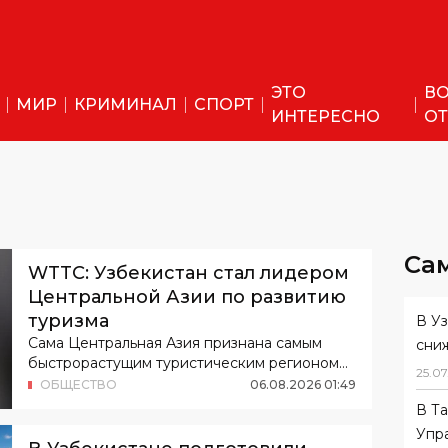
ЭТО
ВО
МИР
КРИМИНАЛ
СПОРТ
ИНТЕРЕСНО
ОТ
Са
WTTC: Узбекистан стал лидером
Центральной Азии по развитию
туризма
В У
Сама Центральная Азия признана самым
сни
быстрорастущим туристическим регионом
25
.
07
мира.
ОБЩЕСТВО
06
.
08
.
2026
01
:
49
В Т
Упр