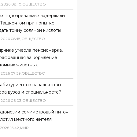
7
.
2026
08
:
10
,
ОБЩЕСТВО
их подозреваемых задержали
 Ташкентом при попытке
ать тонну соляной кислоты
.
2026
08
:
18
,
ОБЩЕСТВО
ирчике умерла пенсионерка,
рафованная за кормление
домных животных
.
2026
07
:
39
,
ОБЩЕСТВО
абитуриентов начался этап
ора вузов и специальностей
.
2026
06
:
03
,
ОБЩЕСТВО
ндонезии семиметровый питон
глотил местного жителя
2026
16
:
42
,
МИР