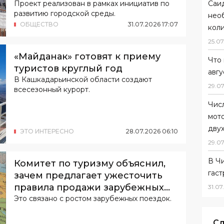
Саи
Проект реализован в рамках инициатив по
развитию городской среды.
нео
ОБЩЕСТВО
31
.
07
.
2026
17
:
07
коли
25
.
07
«Майданак» готовят к приему
Что 
туристов круглый год
авгу
В Кашкадарьинской области создают
29
.
07
всесезонный курорт.
Чис
мот
дву
ЭТО ИНТЕРЕСНО
28
.
07
.
2026
06
:
10
29
.
07
В Ч
Комитет по туризму объяснил,
гас
зачем предлагает ужесточить
правила продажи зарубежных
31
.
07
.
туров
Это связано с ростом зарубежных поездок.
Сл