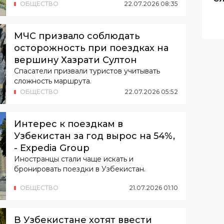
ОБЩЕСТВО
22
.
07
.
2026
08
:
35
МЧС призвало соблюдать
осторожность при поездках на
вершину Хазрати Султон
Спасатели призвали туристов учитывать
сложность маршрута.
ОБЩЕСТВО
22
.
07
.
2026
05
:
52
Интерес к поездкам в
Узбекистан за год вырос на 54%,
- Expedia Group
Иностранцы стали чаще искать и
бронировать поездки в Узбекистан.
ОБЩЕСТВО
21
.
07
.
2026
01
:
10
В Узбекистане хотят ввести