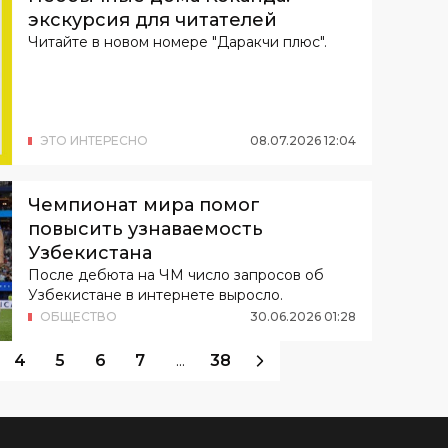
экскурсия для читателей
Читайте в новом номере "Даракчи плюс".
ЭТО ИНТЕРЕСНО
08
.
07
.
2026
12
:
04
Чемпионат мира помог
повысить узнаваемость
Узбекистана
После дебюта на ЧМ число запросов об
Узбекистане в интернете выросло.
ОБЩЕСТВО
30
.
06
.
2026
01
:
28
4
5
6
7
...
38