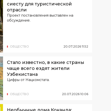
сиесту для туристической
отрасли
Проект постановления выставлен на
обсуждение.
ОБЩЕСТВО
20
.
07
.
2026
11
:
52
Стало известно, в какие страны
чаще всего ездят жители
Узбекистана
Цифры от Нацкомстата.
ОБЩЕСТВО
20
.
07
.
2026
10
:
06
Необычные дома Коканда: