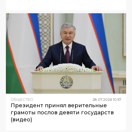
ОБЩЕСТВО
28
.
07
.
2026
10
:
57
Президент принял верительные
грамоты послов девяти государств
(видео)