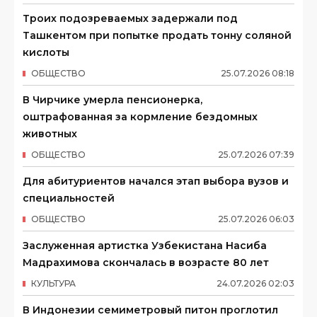
Троих подозреваемых задержали под
Ташкентом при попытке продать тонну соляной
кислоты
ОБЩЕСТВО
25
.
07
.
2026
08
:
18
В Чирчике умерла пенсионерка,
оштрафованная за кормление бездомных
животных
ОБЩЕСТВО
25
.
07
.
2026
07
:
39
Для абитуриентов начался этап выбора вузов и
специальностей
ОБЩЕСТВО
25
.
07
.
2026
06
:
03
Заслуженная артистка Узбекистана Насиба
Мадрахимова скончалась в возрасте 80 лет
КУЛЬТУРА
24
.
07
.
2026
02
:
03
В Индонезии семиметровый питон проглотил