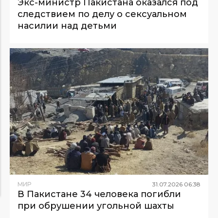
Экс-министр Пакистана оказался под
следствием по делу о сексуальном
насилии над детьми
МИР
31
.
07
.
2026
06
:
38
В Пакистане 34 человека погибли
при обрушении угольной шахты