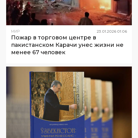
МИР
23
.
01
.
2026
01
:
06
Пожар в торговом центре в
пакистанском Карачи унес жизни не
менее 67 человек