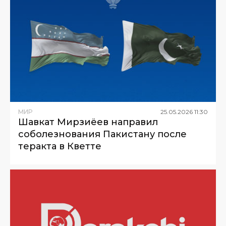
МИР
25
.
05
.
2026
11
:
30
Шавкат Мирзиёев направил
соболезнования Пакистану после
теракта в Кветте