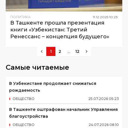
ПОЛИТИКА
11
.
12
.
2025
10
:
23
В Ташкенте прошла презентация
книги «Узбекистан: Третий
Ренессанс – концепция будущего»
...
1
2
12
Самые читаемые
В Узбекистане продолжает снижаться
рождаемость
ОБЩЕСТВО
25
.
07
.
2026
05
:
23
В Ташкенте оштрафован начальник Управления
благоустройства
ОБЩЕСТВО
24
.
07
.
2026
08
:
10