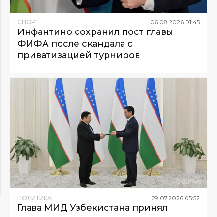
СПОРТ
06
.
08
.
2026
01
:
45
Инфантино сохранил пост главы
ФИФА после скандала с
приватизацией турниров
ПОЛИТИКА
29
.
07
.
2026
05
:
52
Глава МИД Узбекистана принял