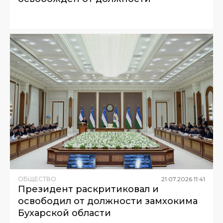
ОБЩЕСТВО
21
.
07
.
2026
11
:
41
Президент раскритиковал и
освободил от должности замхокима
Бухарской области