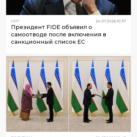
МИР
24
.
07
.
2026
10
:
37
Президент FIDE объявил о
самоотводе после включения в
санкционный список ЕС