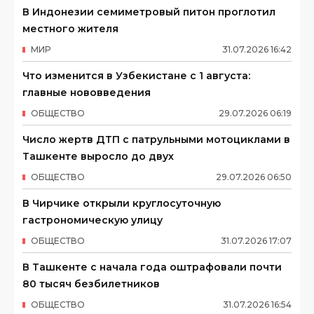
В Индонезии семиметровый питон проглотил
местного жителя
МИР
31
.
07
.
2026
16
:
42
Что изменится в Узбекистане с 1 августа:
главные нововведения
ОБЩЕСТВО
29
.
07
.
2026
06
:
19
Число жертв ДТП с патрульными мотоциклами в
Ташкенте выросло до двух
ОБЩЕСТВО
29
.
07
.
2026
06
:
50
В Чирчике открыли круглосуточную
гастрономическую улицу
ОБЩЕСТВО
31
.
07
.
2026
17
:
07
В Ташкенте с начала года оштрафовали почти
80 тысяч безбилетников
ОБЩЕСТВО
31
.
07
.
2026
16
:
54