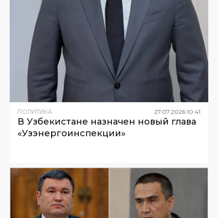
ПОЛИТИКА
27
.
07
.
2026
10
:
41
В Узбекистане назначен новый глава
«Узэнергоинспекции»