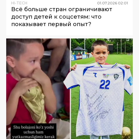
HI-TECH
01
.
07
.
2026
02
:
01
Всё больше стран ограничивают
доступ детей к соцсетям: что
показывает первый опыт?