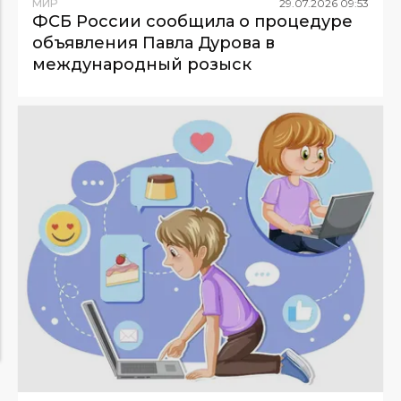
МИР
29
.
07
.
2026
09
:
53
ФСБ России сообщила о процедуре
объявления Павла Дурова в
международный розыск