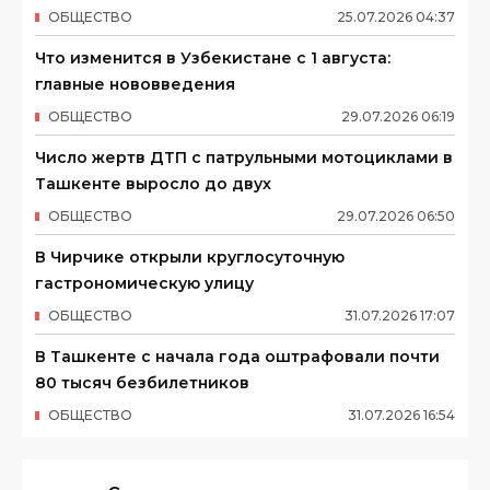
ОБЩЕСТВО
25
.
07
.
2026
04
:
37
Что изменится в Узбекистане с 1 августа:
главные нововведения
ОБЩЕСТВО
29
.
07
.
2026
06
:
19
Число жертв ДТП с патрульными мотоциклами в
Ташкенте выросло до двух
ОБЩЕСТВО
29
.
07
.
2026
06
:
50
В Чирчике открыли круглосуточную
гастрономическую улицу
ОБЩЕСТВО
31
.
07
.
2026
17
:
07
В Ташкенте с начала года оштрафовали почти
80 тысяч безбилетников
ОБЩЕСТВО
31
.
07
.
2026
16
:
54