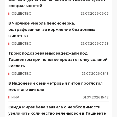
специальностей
ОБЩЕСТВО
25
.
07
.
2026
06
:
03
В Чирчике умерла пенсионерка,
оштрафованная за кормление бездомных
животных
ОБЩЕСТВО
25
.
07
.
2026
07
:
39
Троих подозреваемых задержали под
Ташкентом при попытке продать тонну соляной
кислоты
ОБЩЕСТВО
25
.
07
.
2026
08
:
18
В Индонезии семиметровый питон проглотил
местного жителя
МИР
31
.
07
.
2026
16
:
42
Саида Мирзиёева заявила о необходимости
увеличить количество зелёных зон в Ташкенте