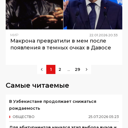
МИР
22
.
01
.
2026
20
:
33
Макрона превратили в мем после
появления в темных очках в Давосе
...
1
2
29
Самые читаемые
В Узбекистане продолжает снижаться
рождаемость
ОБЩЕСТВО
25
.
07
.
2026
05
:
23
Для абитуриентов начался этап выбора вузов и