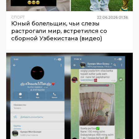
СПОРТ
22
.
06
.
2026
01
:
36
Юный болельщик, чьи слезы
растрогали мир, встретился со
сборной Узбекистана (видео)