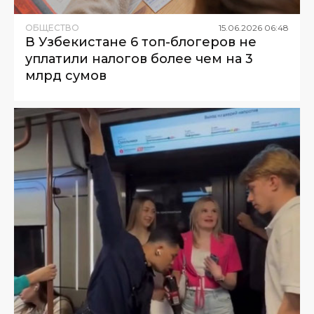
ОБЩЕСТВО
15
.
06
.
2026
06
:
48
В Узбекистане 6 топ-блогеров не
уплатили налогов более чем на 3
млрд сумов