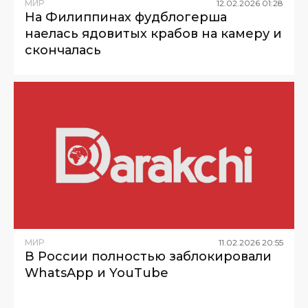
МИР
12
.
02
.
2026
01
:
28
На Филиппинах фудблогерша
наелась ядовитых крабов на камеру и
скончалась
МИР
11
.
02
.
2026
20
:
55
В России полностью заблокировали
WhatsApp и YouTube