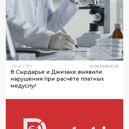
ОБЩЕСТВО
01
.
06
.
2026
07
:
23
В Сырдарье и Джизаке выявили
нарушения при расчёте платных
медуслуг