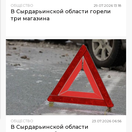
ОБЩЕСТВО
29
.
07
.
2026
13
:
18
В Сырдарьинской области горели
три магазина
ОБЩЕСТВО
23
.
07
.
2026
06
:
56
В Сырдарьинской области