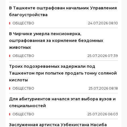
В Ташкенте оштрафован начальник Управления
благоустройства
ОБЩЕСТВО
24
.
07
.
2026
08
:
10
В Чирчике умерла пенсионерка,
оштрафованная за кормление бездомных
животных
ОБЩЕСТВО
25
.
07
.
2026
07
:
39
Троих подозреваемых задержали под
Ташкентом при попытке продать тонну соляной
кислоты
ОБЩЕСТВО
25
.
07
.
2026
08
:
18
Для абитуриентов начался этап выбора вузов и
специальностей
ОБЩЕСТВО
25
.
07
.
2026
06
:
03
Заслуженная артистка Узбекистана Насиба