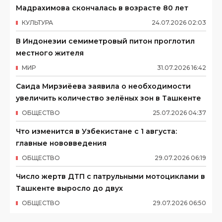
Мадрахимова скончалась в возрасте 80 лет
КУЛЬТУРА
24
.
07
.
2026
02
:
03
В Индонезии семиметровый питон проглотил
местного жителя
МИР
31
.
07
.
2026
16
:
42
Саида Мирзиёева заявила о необходимости
увеличить количество зелёных зон в Ташкенте
ОБЩЕСТВО
25
.
07
.
2026
04
:
37
Что изменится в Узбекистане с 1 августа:
главные нововведения
ОБЩЕСТВО
29
.
07
.
2026
06
:
19
Число жертв ДТП с патрульными мотоциклами в
Ташкенте выросло до двух
ОБЩЕСТВО
29
.
07
.
2026
06
:
50