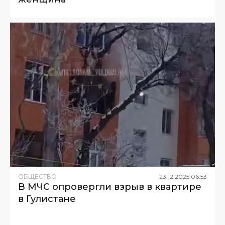
ОБЩЕСТВО
23
.
12
.
2025
06
:
53
В МЧС опровергли взрыв в квартире
в Гулистане