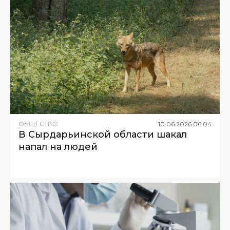
ОБЩЕСТВО
10
.
06
.
2026
06
:
04
В Сырдарьинской области шакал
напал на людей