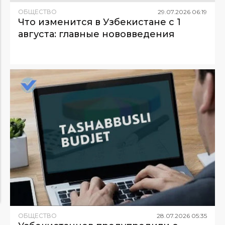
ОБЩЕСТВО
29
.
07
.
2026
06
:
19
Что изменится в Узбекистане с 1
августа: главные нововведения
ОБЩЕСТВО
28
.
07
.
2026
05
:
35