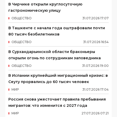
В Чирчике открыли круглосуточную
гастрономическую улицу
ОБЩЕСТВО
31
.
07
.
2026
17
:
07
В Ташкенте с начала года оштрафовали почти
80 тысяч безбилетников
ОБЩЕСТВО
31
.
07
.
2026
16
:
54
В Сурхандарьинской области браконьеры
открыли огонь по сотрудникам заповедника
ОБЩЕСТВО
31
.
07
.
2026
19
:
00
В Испании крупнейший миграционный кризис: в
Сеуту прорвались до 60 тысяч человек
МИР
31
.
07
.
2026
17
:
04
Россия снова ужесточает правила пребывания
мигрантов: что изменится с 2027 года
МИР
27
.
07
.
2026
07
:
21