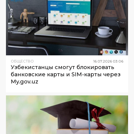
ОБЩЕСТВО
16
.
07
.
2026
03
:
06
Узбекистанцы смогут блокировать
банковские карты и SIM-карты через
My.gov.uz