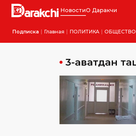
Новости
О Даракчи
Подписка
Главная
ПОЛИТИКА
ОБЩЕСТВО
3-қаватдан 