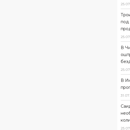
25
.
07
Тро
под
прод
25
.
07
В Ч
ошт
без
25
.
07
В И
про
31
.
07
.
Саи
нео
коли
25
.
07