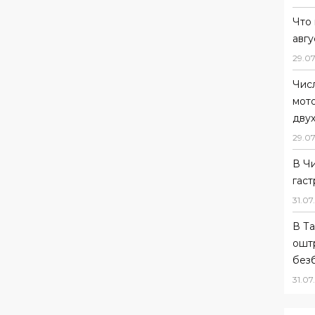
Что 
авгу
29
.
07
Чис
мот
дву
29
.
07
В Ч
гас
31
.
07
.
В Та
ошт
без
31
.
07
.