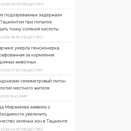
.
2026
06
:
03
,
ОБЩЕСТВО
их подозреваемых задержали
 Ташкентом при попытке
ать тонну соляной кислоты
.
2026
08
:
18
,
ОБЩЕСТВО
ирчике умерла пенсионерка,
рафованная за кормление
домных животных
.
2026
07
:
39
,
ОБЩЕСТВО
ндонезии семиметровый питон
глотил местного жителя
2026
16
:
42
,
МИР
да Мирзиёева заявила о
бходимости увеличить
чество зелёных зон в Ташкенте
.
2026
04
:
37
,
ОБЩЕСТВО