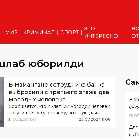
ЭТО
ВО
МИР
КРИМИНАЛ
СПОРТ
ИНТЕРЕСНО
ОТ
ташлаб юборилди
Са
В Намангане сотрудника банка
выбросили с третьего этажа два
молодых человека
В У
Сообщается, что 21-летний молодой человек
сни
получил "тяжелую травму, опасную для
25
.
07
жизни".
ОБЩЕСТВО
29
.
07
.
2024
11
:
08
Для 
выб