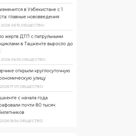
изменится в Узбекистане с 1
ста: главные нововведения
.
2026
06
:
19
,
ОБЩЕСТВО
ло жертв ДТП с патрульными
оциклами в Ташкенте выросло до
х
.
2026
06
:
50
,
ОБЩЕСТВО
ирчике открыли круглосуточную
трономическую улицу
2026
17
:
07
,
ОБЩЕСТВО
шкенте с начала года
рафовали почти 80 тысяч
билетников
2026
16
:
54
,
ОБЩЕСТВО