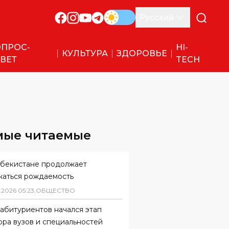
Русский
ПРОС-
HI-
КУЛЬТУРА
ЗДОРОВЬЕ
ВЕТ
TECH
мые читаемые
збекистане продолжает
жаться рождаемость
.
2026
05
:
23
,
ОБЩЕСТВО
абитуриентов начался этап
ора вузов и специальностей