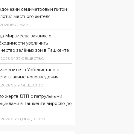
ндонезии семиметровый питон
глотил местного жителя
2026
16
:
42
,
МИР
да Мирзиёева заявила о
бходимости увеличить
чество зелёных зон в Ташкенте
.
2026
04
:
37
,
ОБЩЕСТВО
изменится в Узбекистане с 1
ста: главные нововведения
.
2026
06
:
19
,
ОБЩЕСТВО
ло жертв ДТП с патрульными
оциклами в Ташкенте выросло до
х
.
2026
06
:
50
,
ОБЩЕСТВО