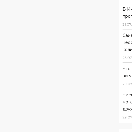
В И
про
31
.
07
.
Саи
нео
коли
25
.
07
Что 
авгу
29
.
07
Чис
мот
дву
29
.
07