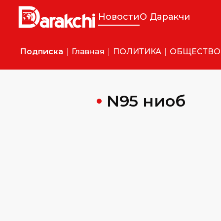
Новости
О Даракчи
Подписка
Главная
ПОЛИТИКА
ОБЩЕСТВО
N95 ниқоб