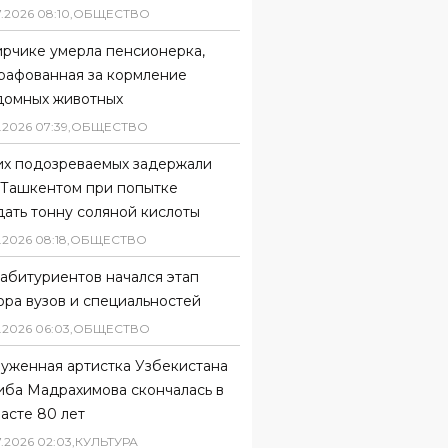
7
.
2026
08
:
10
,
ОБЩЕСТВО
ирчике умерла пенсионерка,
рафованная за кормление
домных животных
.
2026
07
:
39
,
ОБЩЕСТВО
их подозреваемых задержали
 Ташкентом при попытке
ать тонну соляной кислоты
.
2026
08
:
18
,
ОБЩЕСТВО
абитуриентов начался этап
ора вузов и специальностей
.
2026
06
:
03
,
ОБЩЕСТВО
луженная артистка Узбекистана
иба Мадрахимова скончалась в
асте 80 лет
7
.
2026
02
:
03
,
КУЛЬТУРА