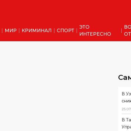
ЭТО
ВО
МИР
КРИМИНАЛ
СПОРТ
ИНТЕРЕСНО
ОТ
Са
В У
сни
25
.
07
В Т
Упр