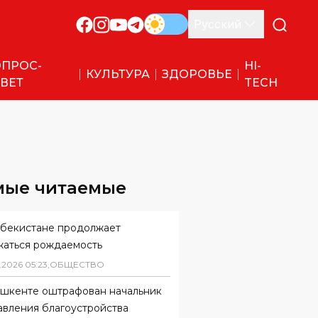
Русский
ПРОС-
HI-
КУЛЬТУРА
ЗДОРОВЬЕ
ВЕТ
TECH
мые читаемые
збекистане продолжает
жаться рождаемость
.
2026
05
:
23
,
ОБЩЕСТВО
ашкенте оштрафован начальник
авления благоустройства