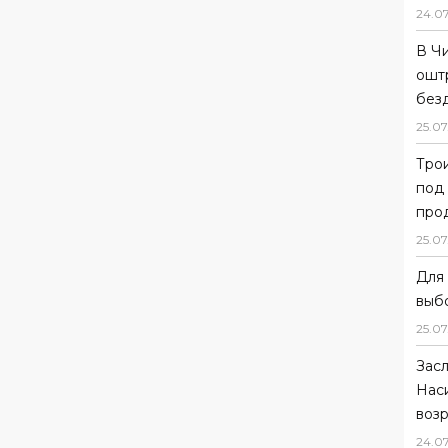
24
.
0
В Ч
ошт
без
25
.
07
Тро
под
прод
25
.
07
Для 
выб
25
.
07
Зас
Нас
возр
24
.
0