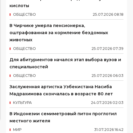
кислоты
ОБЩЕСТВО
25
.
07
.
2026
08
:
18
В Чирчике умерла пенсионерка,
оштрафованная за кормление бездомных
животных
ОБЩЕСТВО
25
.
07
.
2026
07
:
39
Для абитуриентов начался этап выбора вузов и
специальностей
ОБЩЕСТВО
25
.
07
.
2026
06
:
03
Заслуженная артистка Узбекистана Насиба
Мадрахимова скончалась в возрасте 80 лет
КУЛЬТУРА
24
.
07
.
2026
02
:
03
В Индонезии семиметровый питон проглотил
местного жителя
МИР
31
.
07
.
2026
16
:
42