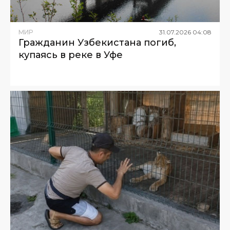
МИР
31
.
07
.
2026
04
:
08
Гражданин Узбекистана погиб,
купаясь в реке в Уфе