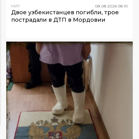
МИР
08
.
08
.
2026
08
:
10
Двое узбекистанцев погибли, трое
пострадали в ДТП в Мордовии