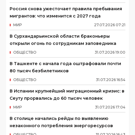
Россия снова ужесточает правила пребывания
мигрантов: что изменится с 2027 года
МИР
27
.
07
.
2026
07
:
21
В Сурхандарьинской области браконьеры
открыли огонь по сотрудникам заповедника
ОБЩЕСТВО
31
.
07
.
2026
19
:
00
В Ташкенте с начала года оштрафовали почти
80 тысяч безбилетников
ОБЩЕСТВО
31
.
07
.
2026
16
:
54
В Испании крупнейший миграционный кризис: в
Сеуту прорвались до 60 тысяч человек
МИР
31
.
07
.
2026
17
:
04
В столице начались рейды по выявлению
незаконного потребления энергоресурсов
ОБЩЕСТВО
31
.
07
.
2026
16
:
43