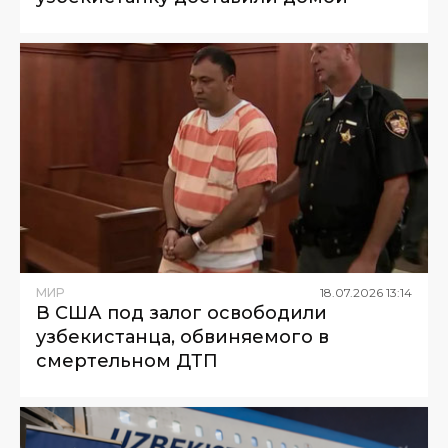
МИР
18
.
07
.
2026
13
:
14
В США под залог освободили
узбекистанца, обвиняемого в
смертельном ДТП