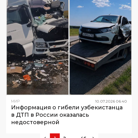
МИР
10
.
07
.
2026
06
:
40
Информация о гибели узбекистанца
в ДТП в России оказалась
недостоверной