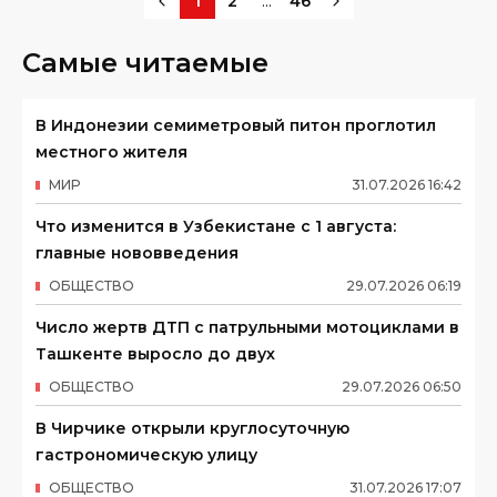
...
1
2
46
Самые читаемые
В Индонезии семиметровый питон проглотил
местного жителя
МИР
31
.
07
.
2026
16
:
42
Что изменится в Узбекистане с 1 августа:
главные нововведения
ОБЩЕСТВО
29
.
07
.
2026
06
:
19
Число жертв ДТП с патрульными мотоциклами в
Ташкенте выросло до двух
ОБЩЕСТВО
29
.
07
.
2026
06
:
50
В Чирчике открыли круглосуточную
гастрономическую улицу
ОБЩЕСТВО
31
.
07
.
2026
17
:
07