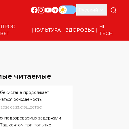
Русский
ПРОС-
HI-
КУЛЬТУРА
ЗДОРОВЬЕ
ВЕТ
TECH
мые читаемые
збекистане продолжает
жаться рождаемость
.
2026
05
:
23
,
ОБЩЕСТВО
их подозреваемых задержали
 Ташкентом при попытке