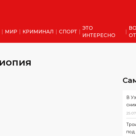
ЭТО
ВО
МИР
КРИМИНАЛ
СПОРТ
ИНТЕРЕСНО
ОТ
фиопия
Са
В У
сни
25
.
07
Тро
под