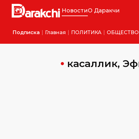
Новости
О Даракчи
Подписка
Главная
ПОЛИТИКА
ОБЩЕСТВО
касаллик, Э