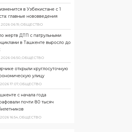
изменится в Узбекистане с 1
ста: главные нововведения
.
2026
06
:
19
,
ОБЩЕСТВО
ло жертв ДТП с патрульными
оциклами в Ташкенте выросло до
х
.
2026
06
:
50
,
ОБЩЕСТВО
ирчике открыли круглосуточную
трономическую улицу
2026
17
:
07
,
ОБЩЕСТВО
шкенте с начала года
рафовали почти 80 тысяч
билетников
2026
16
:
54
,
ОБЩЕСТВО