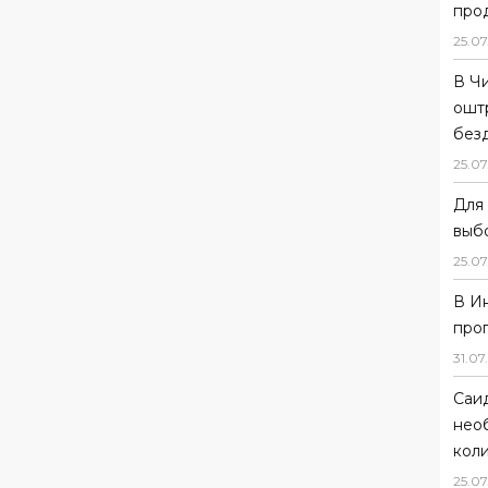
прод
25
.
07
В Ч
ошт
без
25
.
07
Для 
выб
25
.
07
В И
про
31
.
07
.
Саи
нео
коли
25
.
07