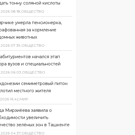
ать тонну соляной кислоты
.
2026
08
:
18
,
ОБЩЕСТВО
ирчике умерла пенсионерка,
рафованная за кормление
домных животных
.
2026
07
:
39
,
ОБЩЕСТВО
абитуриентов начался этап
ора вузов и специальностей
.
2026
06
:
03
,
ОБЩЕСТВО
ндонезии семиметровый питон
глотил местного жителя
2026
16
:
42
,
МИР
да Мирзиёева заявила о
бходимости увеличить
чество зелёных зон в Ташкенте
.
2026
04
:
37
,
ОБЩЕСТВО