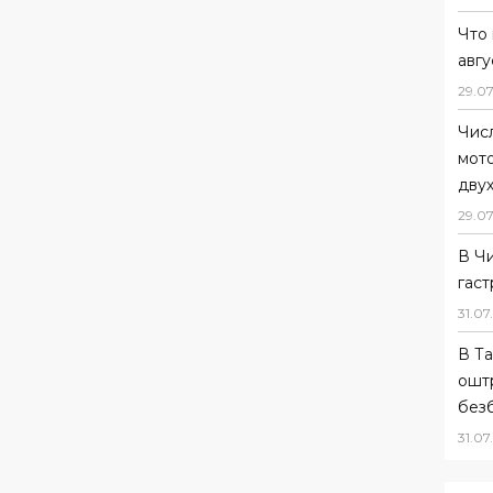
Что 
авгу
29
.
07
Чис
мот
дву
29
.
07
В Ч
гас
31
.
07
.
В Та
ошт
без
31
.
07
.