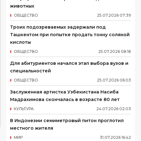
животных
ОБЩЕСТВО
25
.
07
.
2026
07
:
39
Троих подозреваемых задержали под
Ташкентом при попытке продать тонну соляной
кислоты
ОБЩЕСТВО
25
.
07
.
2026
08
:
18
Для абитуриентов начался этап выбора вузов и
специальностей
ОБЩЕСТВО
25
.
07
.
2026
06
:
03
Заслуженная артистка Узбекистана Насиба
Мадрахимова скончалась в возрасте 80 лет
КУЛЬТУРА
24
.
07
.
2026
02
:
03
В Индонезии семиметровый питон проглотил
местного жителя
МИР
31
.
07
.
2026
16
:
42