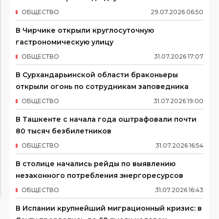
ОБЩЕСТВО
29
.
07
.
2026
06
:
50
В Чирчике открыли круглосуточную
гастрономическую улицу
ОБЩЕСТВО
31
.
07
.
2026
17
:
07
В Сурхандарьинской области браконьеры
открыли огонь по сотрудникам заповедника
ОБЩЕСТВО
31
.
07
.
2026
19
:
00
В Ташкенте с начала года оштрафовали почти
80 тысяч безбилетников
ОБЩЕСТВО
31
.
07
.
2026
16
:
54
В столице начались рейды по выявлению
незаконного потребления энергоресурсов
ОБЩЕСТВО
31
.
07
.
2026
16
:
43
В Испании крупнейший миграционный кризис: в