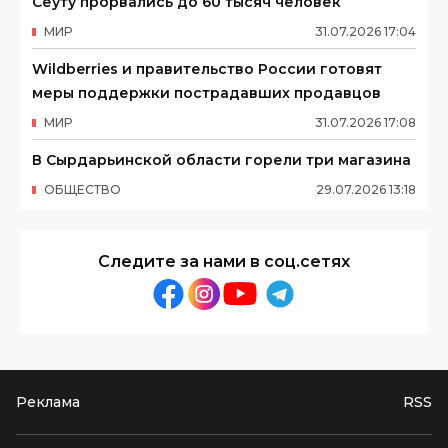
Сеуту прорвались до 60 тысяч человек
МИР
31
.
07
.
2026
17
:
04
Wildberries и правительство России готовят
меры поддержки пострадавших продавцов
МИР
31
.
07
.
2026
17
:
08
В Сырдарьинской области горели три магазина
ОБЩЕСТВО
29
.
07
.
2026
13
:
18
Следите за нами в соц.сетях
Реклама
RSS