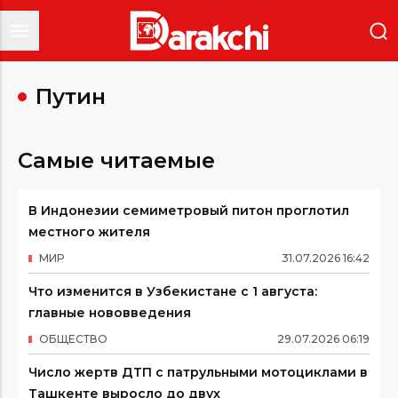
Путин
Самые читаемые
В Индонезии семиметровый питон проглотил
местного жителя
МИР
31
.
07
.
2026
16
:
42
Что изменится в Узбекистане с 1 августа:
главные нововведения
ОБЩЕСТВО
29
.
07
.
2026
06
:
19
Число жертв ДТП с патрульными мотоциклами в
Ташкенте выросло до двух