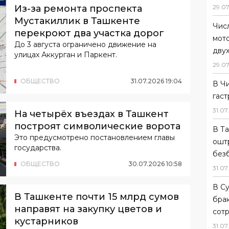
Из-за ремонта проспекта
29
.
07
Мустакиллик в Ташкенте
Чис
перекроют два участка дорог
мот
До 3 августа ограничено движение на
дву
улицах Аккурган и Паркент.
29
.
07
ОБЩЕСТВО
31
.
07
.
2026
19
:
04
В Ч
гас
31
.
07
.
На четырёх въездах в Ташкент
построят символические ворота
В Та
Это предусмотрено постановлением главы
ошт
государства.
без
ОБЩЕСТВО
30
.
07
.
2026
10
:
58
31
.
07
.
В С
В Ташкенте почти 15 млрд сумов
бра
направят на закупку цветов и
сот
кустарников
31
.
07
.