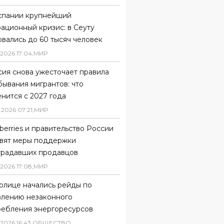
спании крупнейший
ационный кризис: в Сеуту
вались до 60 тысяч человек
2026
17
:
04
,
МИР
сия снова ужесточает правила
ывания мигрантов: что
нится с 2027 года
.
2026
07
:
21
,
МИР
berries и правительство России
овят меры поддержки
традавших продавцов
2026
17
:
08
,
МИР
олице начались рейды по
влению незаконного
ребления энергоресурсов
2026
16
:
43
,
ОБЩЕСТВО