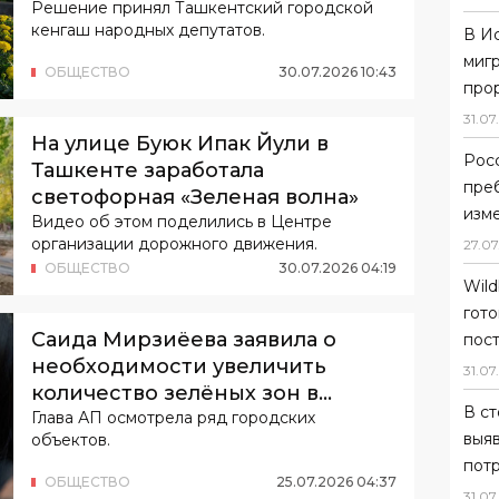
Решение принял Ташкентский городской
кенгаш народных депутатов.
В И
мигр
ОБЩЕСТВО
30
.
07
.
2026
10
:
43
прор
31
.
07
.
На улице Буюк Ипак Йули в
Рос
Ташкенте заработала
преб
светофорная «Зеленая волна»
изме
Видео об этом поделились в Центре
организации дорожного движения.
27
.
07
ОБЩЕСТВО
30
.
07
.
2026
04
:
19
Wild
гот
Саида Мирзиёева заявила о
пос
необходимости увеличить
31
.
07
.
количество зелёных зон в
В ст
Ташкенте
Глава АП осмотрела ряд городских
выя
объектов.
пот
ОБЩЕСТВО
25
.
07
.
2026
04
:
37
31
.
07
.