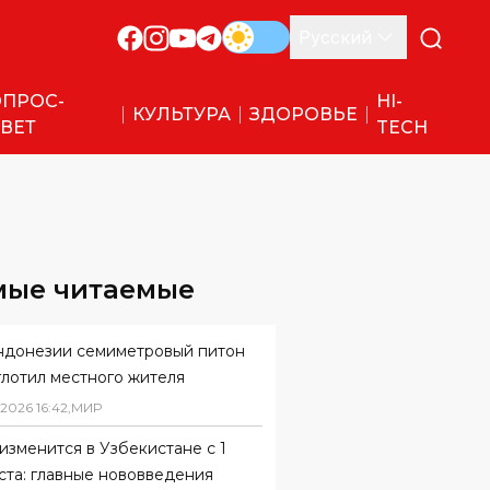
Русский
ПРОС-
HI-
КУЛЬТУРА
ЗДОРОВЬЕ
ВЕТ
TECH
мые читаемые
ндонезии семиметровый питон
глотил местного жителя
2026
16
:
42
,
МИР
изменится в Узбекистане с 1
ста: главные нововведения