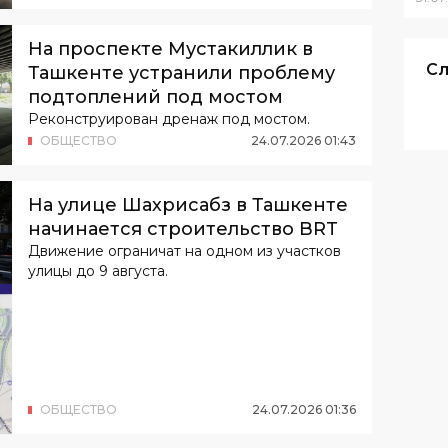
На проспекте Мустакиллик в
Сл
Ташкенте устранили проблему
подтоплений под мостом
Реконструирован дренаж под мостом.
ОБЩЕСТВО
24
.
07
.
2026
01
:
43
На улице Шахрисабз в Ташкенте
начинается строительство BRT
Движение ограничат на одном из участков
улицы до 9 августа.
ОБЩЕСТВО
24
.
07
.
2026
01
:
36