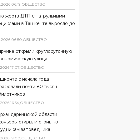
.
2026
06
:
19
,
ОБЩЕСТВО
ло жертв ДТП с патрульными
оциклами в Ташкенте выросло до
х
.
2026
06
:
50
,
ОБЩЕСТВО
ирчике открыли круглосуточную
трономическую улицу
2026
17
:
07
,
ОБЩЕСТВО
шкенте с начала года
рафовали почти 80 тысяч
билетников
2026
16
:
54
,
ОБЩЕСТВО
урхандарьинской области
коньеры открыли огонь по
рудникам заповедника
2026
19
:
00
,
ОБЩЕСТВО