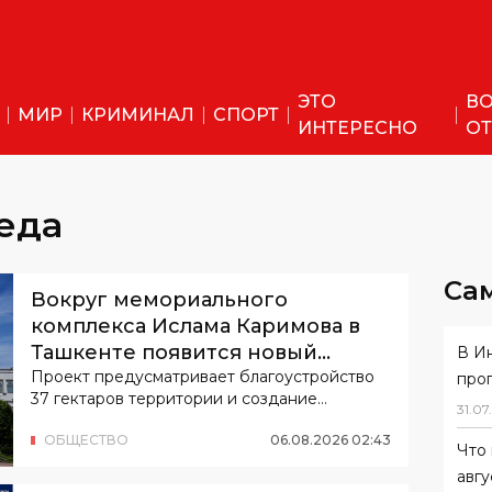
ЭТО
ВО
МИР
КРИМИНАЛ
СПОРТ
ИНТЕРЕСНО
ОТ
еда
Са
Вокруг мемориального
комплекса Ислама Каримова в
Ташкенте появится новый
В И
городской парк
Проект предусматривает благоустройство
про
37 гектаров территории и создание
31
.
07
.
открытого общественного пространства.
ОБЩЕСТВО
06
.
08
.
2026
02
:
43
Что 
авгу