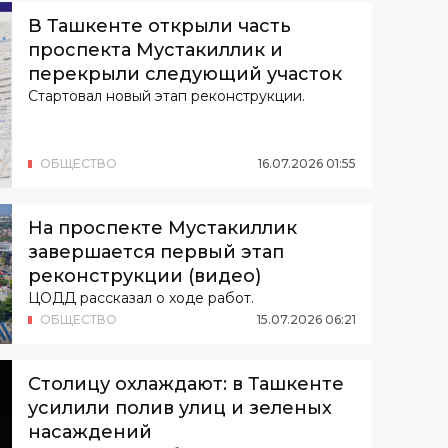
В Ташкенте открыли часть
проспекта Мустакиллик и
перекрыли следующий участок
Стартовал новый этап реконструкции.
ОБЩЕСТВО
16
.
07
.
2026
01
:
55
На проспекте Мустакиллик
завершается первый этап
реконструкции (видео)
ЦОДД рассказал о ходе работ.
ОБЩЕСТВО
15
.
07
.
2026
06
:
21
Столицу охлаждают: в Ташкенте
усилили полив улиц и зеленых
насаждений