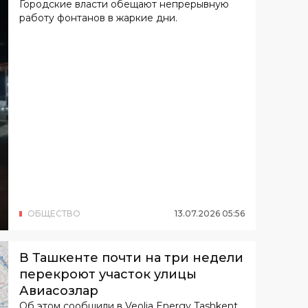
Городские власти обещают непрерывную
работу фонтанов в жаркие дни.
ОБЩЕСТВО
13
.
07
.
2026
05
:
56
В Ташкенте почти на три недели
перекроют участок улицы
Авиасозлар
Об этом сообщили в Veolia Energy Tashkent.