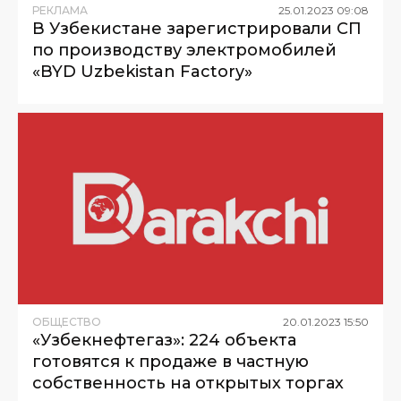
РЕКЛАМА
25
.
01
.
2023
09
:
08
В Узбекистане зарегистрировали СП
по производству электромобилей
«BYD Uzbekistan Factory»
ОБЩЕСТВО
20
.
01
.
2023
15
:
50
«Узбекнефтегаз»: 224 объекта
готовятся к продаже в частную
собственность на открытых торгах