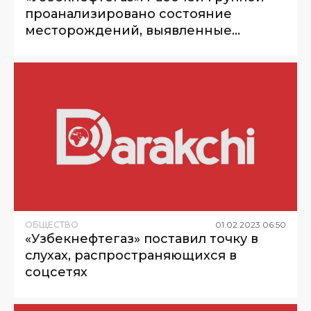
проанализировано состояние
месторождений, выявленные
недостатки устранены на месте
ОБЩЕСТВО
01
.
02
.
2023
06
:
50
«Узбекнефтегаз» поставил точку в
слухах, распространяющихся в
соцсетях