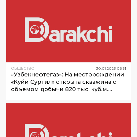
ОБЩЕСТВО
30
.
01
.
2023
06
:
31
«Узбекнефтегаз»: На месторождении
«Куйи Сургил» открыта скважина с
объемом добычи 820 тыс. куб.м.
природного газа в сутки