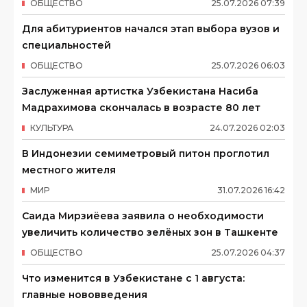
ОБЩЕСТВО
25
.
07
.
2026
07
:
39
Для абитуриентов начался этап выбора вузов и
специальностей
ОБЩЕСТВО
25
.
07
.
2026
06
:
03
Заслуженная артистка Узбекистана Насиба
Мадрахимова скончалась в возрасте 80 лет
КУЛЬТУРА
24
.
07
.
2026
02
:
03
В Индонезии семиметровый питон проглотил
местного жителя
МИР
31
.
07
.
2026
16
:
42
Саида Мирзиёева заявила о необходимости
увеличить количество зелёных зон в Ташкенте
ОБЩЕСТВО
25
.
07
.
2026
04
:
37
Что изменится в Узбекистане с 1 августа:
главные нововведения