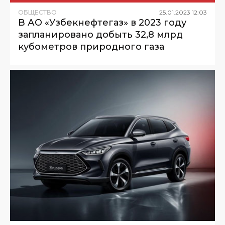
ОБЩЕСТВО
25
.
01
.
2023
12
:
03
В АО «Узбекнефтегаз» в 2023 году
запланировано добыть 32,8 млрд
кубометров природного газа