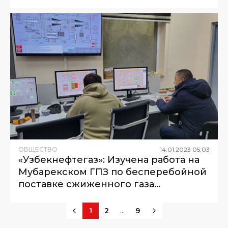
ОБЩЕСТВО
14
.
01
.
2023
05
:
03
«Узбекнефтегаз»: Изучена работа на
Мубарекском ГПЗ по бесперебойной
поставке сжиженного газа
населению
...
1
2
9