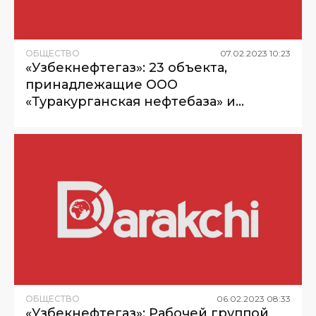
ОБЩЕСТВО
07
.
02
.
2023
10
:
23
«Узбекнефтегаз»: 23 объекта,
принадлежащие ООО
«Туракурганская нефтебаза» и
«Гулистон нефтебаза», выставлены на
публичные торги через «E-Auksion»
ОБЩЕСТВО
06
.
02
.
2023
08
:
33
«Узбекнефтегаз»: Рабочей группой