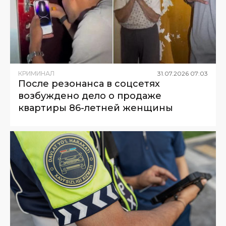
КРИМИНАЛ
31
.
07
.
2026
07
:
03
После резонанса в соцсетях
возбуждено дело о продаже
квартиры 86-летней женщины