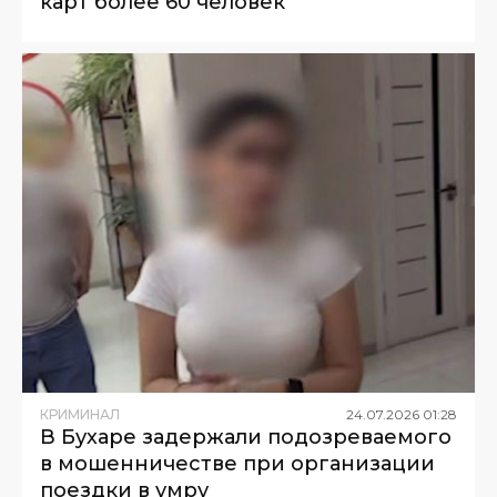
карт более 60 человек
КРИМИНАЛ
24
.
07
.
2026
01
:
28
В Бухаре задержали подозреваемого
в мошенничестве при организации
поездки в умру