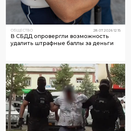
ОБЩЕСТВО
28
.
07
.
2026
12
:
15
В СБДД опровергли возможность
удалить штрафные баллы за деньги