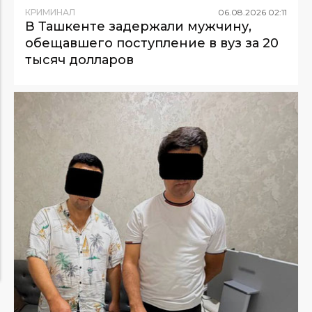
КРИМИНАЛ
06
.
08
.
2026
02
:
11
В Ташкенте задержали мужчину,
обещавшего поступление в вуз за 20
тысяч долларов