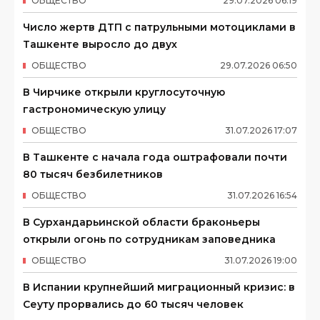
ОБЩЕСТВО
29
.
07
.
2026
06
:
19
Число жертв ДТП с патрульными мотоциклами в
Ташкенте выросло до двух
ОБЩЕСТВО
29
.
07
.
2026
06
:
50
В Чирчике открыли круглосуточную
гастрономическую улицу
ОБЩЕСТВО
31
.
07
.
2026
17
:
07
В Ташкенте с начала года оштрафовали почти
80 тысяч безбилетников
ОБЩЕСТВО
31
.
07
.
2026
16
:
54
В Сурхандарьинской области браконьеры
открыли огонь по сотрудникам заповедника
ОБЩЕСТВО
31
.
07
.
2026
19
:
00
В Испании крупнейший миграционный кризис: в
Сеуту прорвались до 60 тысяч человек