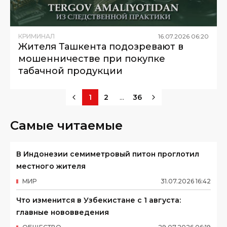
КРИМИНАЛ
16
.
07
.
2026
06
:
20
Жителя Ташкента подозревают в
мошенничестве при покупке
табачной продукции
...
1
2
36
Самые читаемые
В Индонезии семиметровый питон проглотил
местного жителя
МИР
31
.
07
.
2026
16
:
42
Что изменится в Узбекистане с 1 августа:
главные нововведения