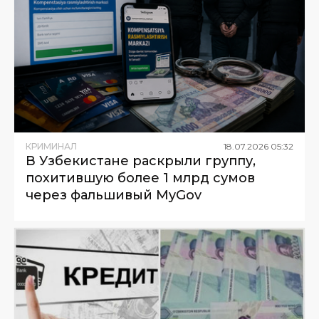
КРИМИНАЛ
18
.
07
.
2026
05
:
32
В Узбекистане раскрыли группу,
похитившую более 1 млрд сумов
через фальшивый MyGov