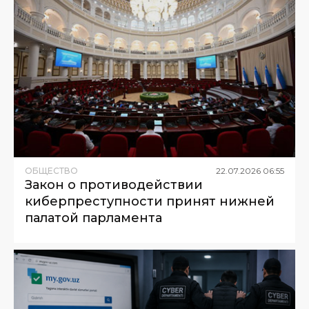
ОБЩЕСТВО
22
.
07
.
2026
06
:
55
Закон о противодействии
киберпреступности принят нижней
палатой парламента