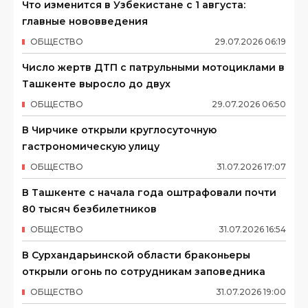
Что изменится в Узбекистане с 1 августа:
главные нововведения
ОБЩЕСТВО
29
.
07
.
2026
06
:
19
Число жертв ДТП с патрульными мотоциклами в
Ташкенте выросло до двух
ОБЩЕСТВО
29
.
07
.
2026
06
:
50
В Чирчике открыли круглосуточную
гастрономическую улицу
ОБЩЕСТВО
31
.
07
.
2026
17
:
07
В Ташкенте с начала года оштрафовали почти
80 тысяч безбилетников
ОБЩЕСТВО
31
.
07
.
2026
16
:
54
В Сурхандарьинской области браконьеры
открыли огонь по сотрудникам заповедника
ОБЩЕСТВО
31
.
07
.
2026
19
:
00