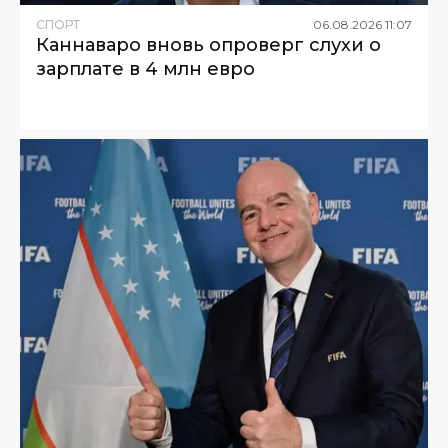
СПОРТ
06
.
08
.
2026
11
:
07
Каннаваро вновь опроверг слухи о
зарплате в 4 млн евро