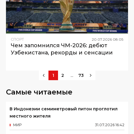
СПОРТ
20
.
07
.
2026
08
:
05
Чем запомнился ЧМ-2026: дебют
Узбекистана, рекорды и сенсации
...
1
2
73
Самые читаемые
В Индонезии семиметровый питон проглотил
местного жителя
МИР
31
.
07
.
2026
16
:
42