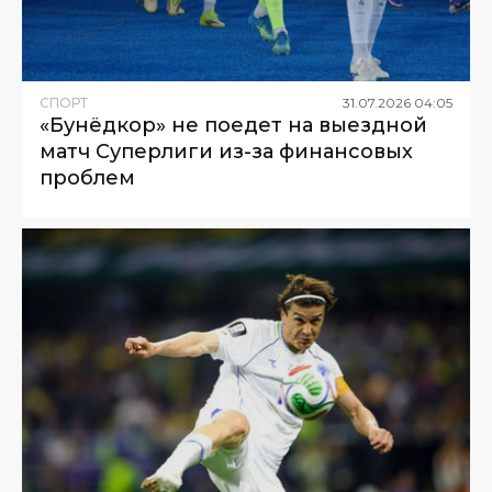
СПОРТ
31
.
07
.
2026
04
:
05
«Бунёдкор» не поедет на выездной
матч Суперлиги из-за финансовых
проблем