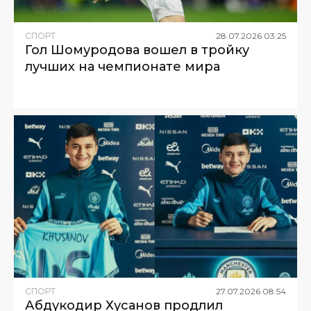
СПОРТ
28
.
07
.
2026
03
:
25
Гол Шомуродова вошел в тройку
лучших на чемпионате мира
СПОРТ
27
.
07
.
2026
08
:
54
Абдукодир Хусанов продлил