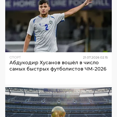
СПОРТ
21
.
07
.
2026
02
:
15
Абдукодир Хусанов вошёл в число
самых быстрых футболистов ЧМ-2026