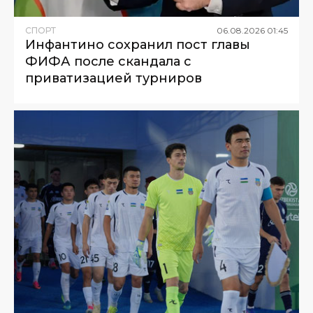
СПОРТ
06
.
08
.
2026
01
:
45
Инфантино сохранил пост главы
ФИФА после скандала с
приватизацией турниров