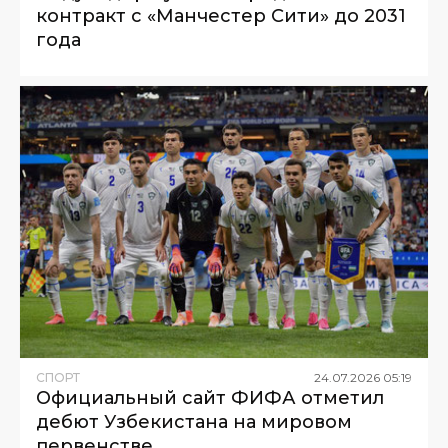
контракт с «Манчестер Сити» до 2031
года
СПОРТ
24
.
07
.
2026
05
:
19
Официальный сайт ФИФА отметил
дебют Узбекистана на мировом
первенстве