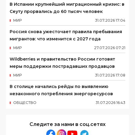
В Испании крупнейший миграционный кризис: в
Сеуту прорвались до 60 тысяч человек
МИР
31
.
07
.
2026
17
:
04
Россия снова ужесточает правила пребывания
мигрантов: что изменится с 2027 года
МИР
27
.
07
.
2026
07
:
21
Wildberries и правительство России готовят
меры поддержки пострадавших продавцов
МИР
31
.
07
.
2026
17
:
08
В столице начались рейды по выявлению
незаконного потребления энергоресурсов
ОБЩЕСТВО
31
.
07
.
2026
16
:
43
Следите за нами в соц.сетях