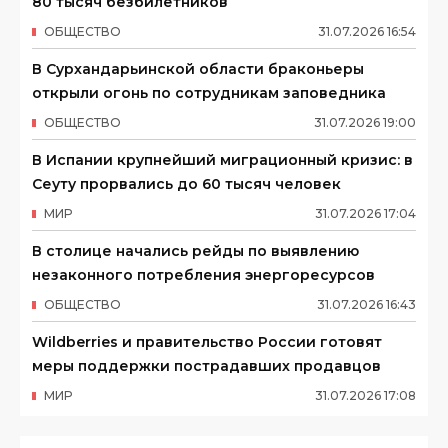
80 тысяч безбилетников
ОБЩЕСТВО
31
.
07
.
2026
16
:
54
В Сурхандарьинской области браконьеры
открыли огонь по сотрудникам заповедника
ОБЩЕСТВО
31
.
07
.
2026
19
:
00
В Испании крупнейший миграционный кризис: в
Сеуту прорвались до 60 тысяч человек
МИР
31
.
07
.
2026
17
:
04
В столице начались рейды по выявлению
незаконного потребления энергоресурсов
ОБЩЕСТВО
31
.
07
.
2026
16
:
43
Wildberries и правительство России готовят
меры поддержки пострадавших продавцов
МИР
31
.
07
.
2026
17
:
08