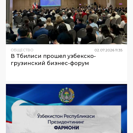
ОБЩЕСТВО
02
.
07
.
2026
11
:
35
В Тбилиси прошел узбекско-
грузинский бизнес-форум