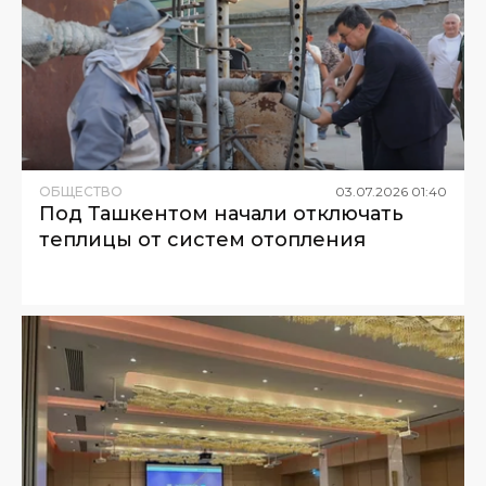
ОБЩЕСТВО
03
.
07
.
2026
01
:
40
Под Ташкентом начали отключать
теплицы от систем отопления