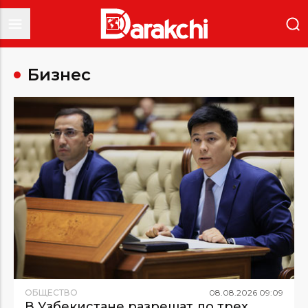
Бизнес
ОБЩЕСТВО
08
.
08
.
2026
09
:
09
В Узбекистане разрешат до трех