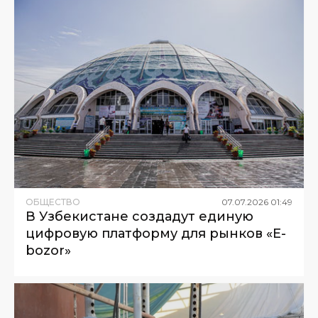
ОБЩЕСТВО
07
.
07
.
2026
01
:
49
В Узбекистане создадут единую
цифровую платформу для рынков «E-
bozor»