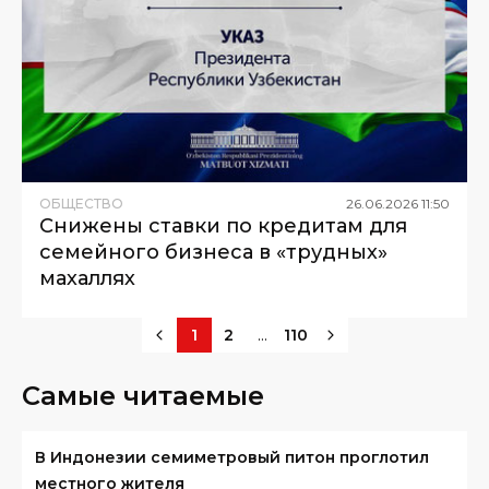
ОБЩЕСТВО
26
.
06
.
2026
11
:
50
Снижены ставки по кредитам для
семейного бизнеса в «трудных»
махаллях
...
1
2
110
Самые читаемые
В Индонезии семиметровый питон проглотил
местного жителя