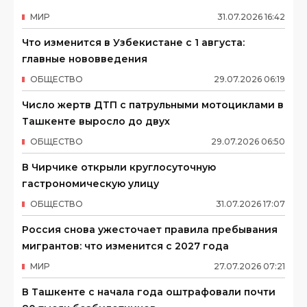
МИР
31
.
07
.
2026
16
:
42
Что изменится в Узбекистане с 1 августа:
главные нововведения
ОБЩЕСТВО
29
.
07
.
2026
06
:
19
Число жертв ДТП с патрульными мотоциклами в
Ташкенте выросло до двух
ОБЩЕСТВО
29
.
07
.
2026
06
:
50
В Чирчике открыли круглосуточную
гастрономическую улицу
ОБЩЕСТВО
31
.
07
.
2026
17
:
07
Россия снова ужесточает правила пребывания
мигрантов: что изменится с 2027 года
МИР
27
.
07
.
2026
07
:
21
В Ташкенте с начала года оштрафовали почти