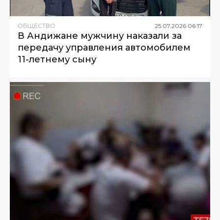
ОБЩЕСТВО
25
.
07
.
2026
06
:
17
В Андижане мужчину наказали за
передачу управления автомобилем
11-летнему сыну