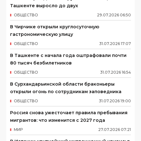
Ташкенте выросло до двух
ОБЩЕСТВО
29
.
07
.
2026
06
:
50
В Чирчике открыли круглосуточную
гастрономическую улицу
ОБЩЕСТВО
31
.
07
.
2026
17
:
07
В Ташкенте с начала года оштрафовали почти
80 тысяч безбилетников
ОБЩЕСТВО
31
.
07
.
2026
16
:
54
В Сурхандарьинской области браконьеры
открыли огонь по сотрудникам заповедника
ОБЩЕСТВО
31
.
07
.
2026
19
:
00
Россия снова ужесточает правила пребывания
мигрантов: что изменится с 2027 года
МИР
27
.
07
.
2026
07
:
21