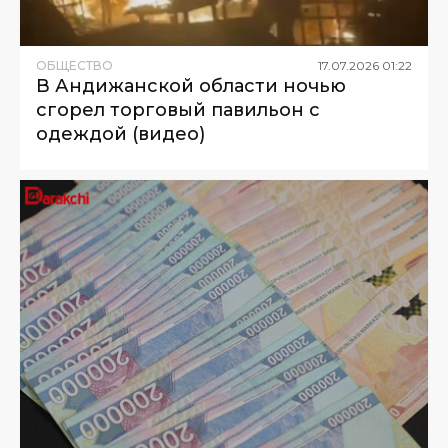
ОБЩЕСТВО
17
.
07
.
2026
01
:
22
В Андижанской области ночью
сгорел торговый павильон с
одеждой (видео)