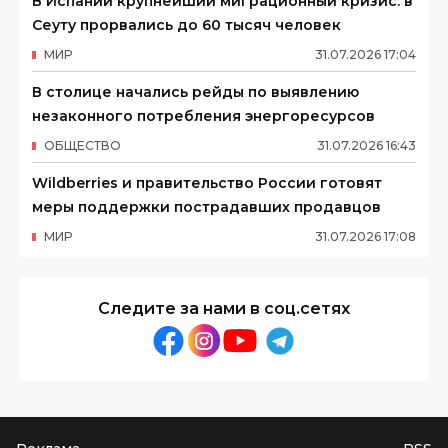
В Испании крупнейший миграционный кризис: в
Сеуту прорвались до 60 тысяч человек
МИР
31
.
07
.
2026
17
:
04
В столице начались рейды по выявлению
незаконного потребления энергоресурсов
ОБЩЕСТВО
31
.
07
.
2026
16
:
43
Wildberries и правительство России готовят
меры поддержки пострадавших продавцов
МИР
31
.
07
.
2026
17
:
08
Следите за нами в соц.сетях