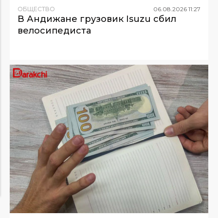
ОБЩЕСТВО
06
.
08
.
2026
11
:
27
В Андижане грузовик Isuzu сбил
велосипедиста