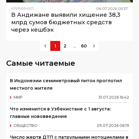
КРИМИНАЛ
06
.
07
.
2026
05
:
37
В Андижане выявили хищение 38,3
млрд сумов бюджетных средств
через кешбэк
...
1
2
60
Самые читаемые
В Индонезии семиметровый питон проглотил
местного жителя
МИР
31
.
07
.
2026
16
:
42
Что изменится в Узбекистане с 1 августа:
главные нововведения
ОБЩЕСТВО
29
.
07
.
2026
06
:
19
Число жертв ДТП с патрульными мотоциклами в