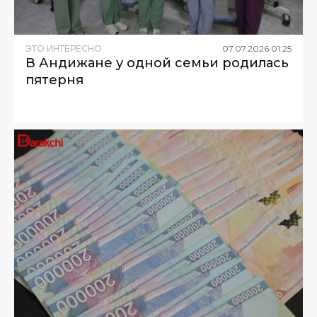
ЭТО ИНТЕРЕСНО
07
.
07
.
2026
01
:
25
В Андижане у одной семьи родилась
пятерня