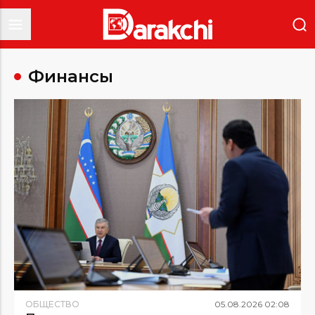
Финансы
ОБЩЕСТВО
05
.
08
.
2026
02
:
08