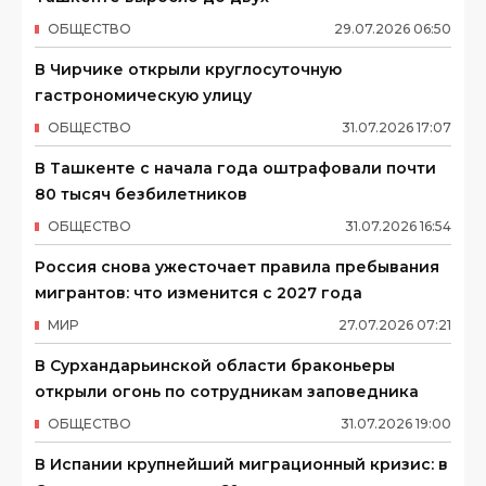
ОБЩЕСТВО
29
.
07
.
2026
06
:
50
В Чирчике открыли круглосуточную
гастрономическую улицу
ОБЩЕСТВО
31
.
07
.
2026
17
:
07
В Ташкенте с начала года оштрафовали почти
80 тысяч безбилетников
ОБЩЕСТВО
31
.
07
.
2026
16
:
54
Россия снова ужесточает правила пребывания
мигрантов: что изменится с 2027 года
МИР
27
.
07
.
2026
07
:
21
В Сурхандарьинской области браконьеры
открыли огонь по сотрудникам заповедника
ОБЩЕСТВО
31
.
07
.
2026
19
:
00
В Испании крупнейший миграционный кризис: в