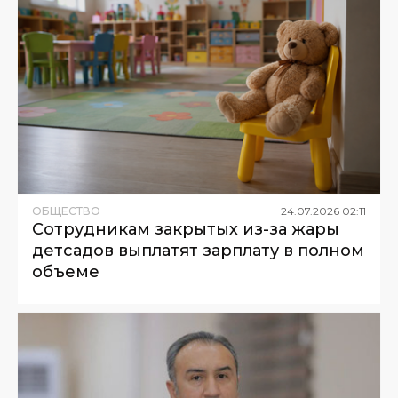
ОБЩЕСТВО
24
.
07
.
2026
02
:
11
Сотрудникам закрытых из-за жары
детсадов выплатят зарплату в полном
объеме