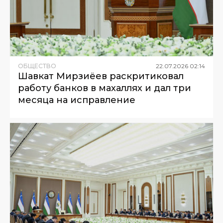
ОБЩЕСТВО
22
.
07
.
2026
02
:
14
Шавкат Мирзиёев раскритиковал
работу банков в махаллях и дал три
месяца на исправление