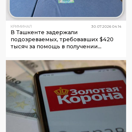
КРИМИНАЛ
30
.
07
.
2026
04
:
14
В Ташкенте задержали
подозреваемых, требовавших $420
тысяч за помощь в получении
кредита