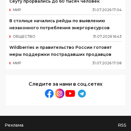
Сеуту прорвались до 60 тысяч человек
МИР
31
.
07
.
2026
17
:
04
В столице начались рейды по выявлению
незаконного потребления энергоресурсов
ОБЩЕСТВО
31
.
07
.
2026
16
:
43
Wildberries и правительство России готовят
меры поддержки пострадавших продавцов
МИР
31
.
07
.
2026
17
:
08
Следите за нами в соц.сетях
Реклама
RSS