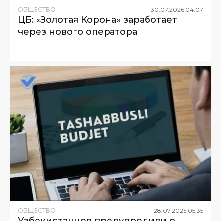
ОБЩЕСТВО
30
.
07
.
2026
04
:
07
ЦБ: «Золотая Корона» заработает
через нового оператора
ОБЩЕСТВО
28
.
07
.
2026
05
:
35
Узбекистанцев предупредили о