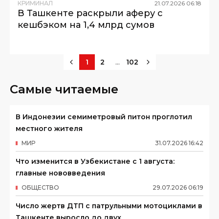
КРИМИНАЛ
21
.
07
.
2026
06
:
18
В Ташкенте раскрыли аферу с
кешбэком на 1,4 млрд сумов
...
1
2
102
Самые читаемые
В Индонезии семиметровый питон проглотил
местного жителя
МИР
31
.
07
.
2026
16
:
42
Что изменится в Узбекистане с 1 августа:
главные нововведения
ОБЩЕСТВО
29
.
07
.
2026
06
:
19
Число жертв ДТП с патрульными мотоциклами в
Ташкенте выросло до двух