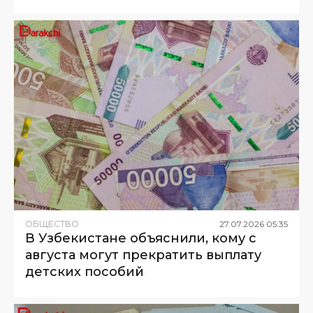
ОБЩЕСТВО
27
.
07
.
2026
05
:
35
В Узбекистане объяснили, кому с
августа могут прекратить выплату
детских пособий