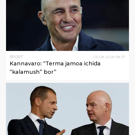
SPORT
05
.
08
.
2026
08
:
37
Kannavaro: “Terma jamoa ichida
“kalamush” bor”