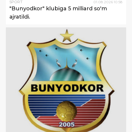
SPORT
01
.
08
.
2026
10
:
58
"Bunyodkor" klubiga 5 milliard so'm
ajratildi.