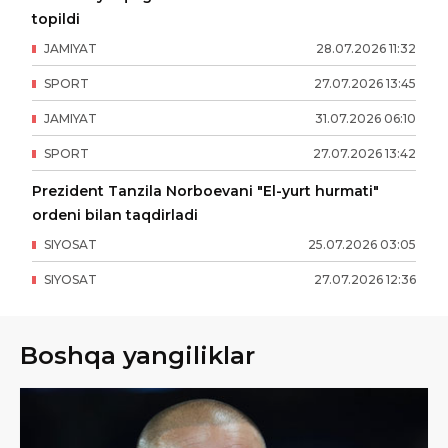
topildi
JAMIYAT
28
.
07
.
2026
11
:
32
SPORT
27
.
07
.
2026
13
:
45
JAMIYAT
31
.
07
.
2026
06
:
10
SPORT
27
.
07
.
2026
13
:
42
Prezident Tanzila Norboevani "El-yurt hurmati"
ordeni bilan taqdirladi
SIYOSAT
25
.
07
.
2026
03
:
05
SIYOSAT
27
.
07
.
2026
12
:
36
Boshqa yangiliklar