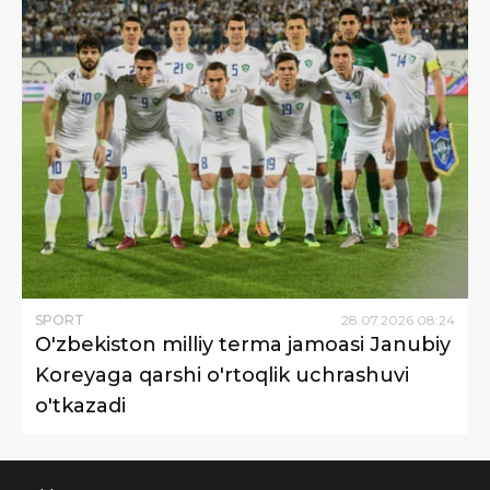
SPORT
28
.
07
.
2026
08
:
24
O'zbekiston milliy terma jamoasi Janubiy
Koreyaga qarshi o'rtoqlik uchrashuvi
o'tkazadi