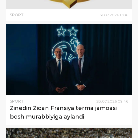
SPORT
31
.
07
.
2026
11
:
06
SPORT
28
.
07
.
2026
09
:
46
Zinedin Zidan Fransiya terma jamoasi
bosh murabbiyiga aylandi