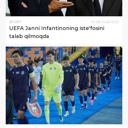
SPORT
01
.
08
.
2026
13
:
32
UEFA Janni Infantinoning iste'fosini
talab qilmoqda