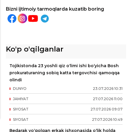
Bizni ijtimoiy tarmoqlarda kuzatib boring
Ko'p o'qilganlar
Tojikistonda 23 yoshli qiz o‘limi ishi bo‘yicha Bosh
prokuraturaning sobiq katta tergovchisi qamoqqa
olindi
DUNYO
23
.
07
.
2026
10
:
31
JAMIYAT
27
.
07
.
2026
11
:
00
SIYOSAT
27
.
07
.
2026
09
:
07
SIYOSAT
27
.
07
.
2026
10
:
49
Bedarak yo‘qolgan erkak ishxonasida o‘lik holda