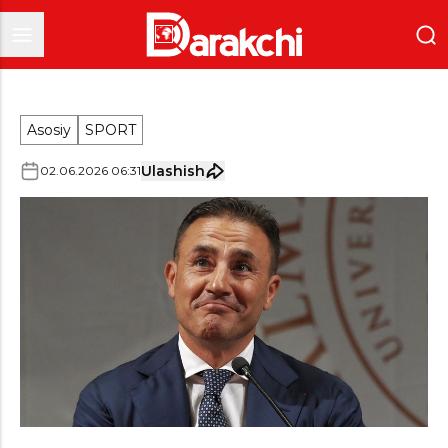
Asosiy
SPORT
Ulashish
02
.
06
.
2026
06
:
31