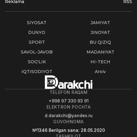
Reklama
RSS
SIYOSAT
JAMIYAT
DUNYO
JINOYAT
SPORT
BU QIZIQ
SAVOL-JAVOB
MADANIYAT
SOG'LIK
HI-TECH
IQTISODIYOT
Arxiv
TELEFON RAQAM
+998 97 330 93 91
ELEKTRON POCHTA
d.darakchi@yandex.ru
GUVOHNOMA
№1346
Berilgan sana
: 28.05.2020
TASHKILOT