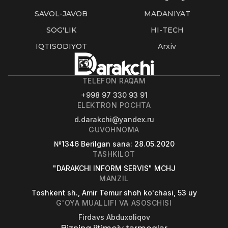
SAVOL-JAVOB
MADANIYAT
SOG'LIK
HI-TECH
IQTISODIYOT
Arxiv
TELEFON RAQAM
+998 97 330 93 91
ELEKTRON POCHTA
d.darakchi@yandex.ru
GUVOHNOMA
№1346
Berilgan sana
: 28.05.2020
TASHKILOT
"DARAKCHI INFORM SERVIS" MCHJ
MANZIL
Toshkent sh., Amir Temur shoh ko'chasi, 53 uy
G'OYA MUALLIFI VA ASOSCHISI
Firdavs Abduxoliqov