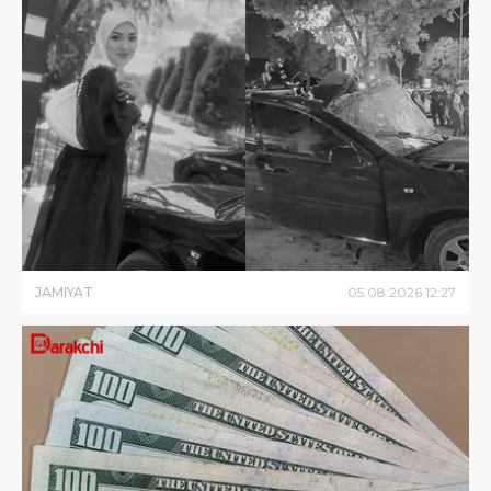
JAMIYAT
05
.
08
.
2026
12
:
27