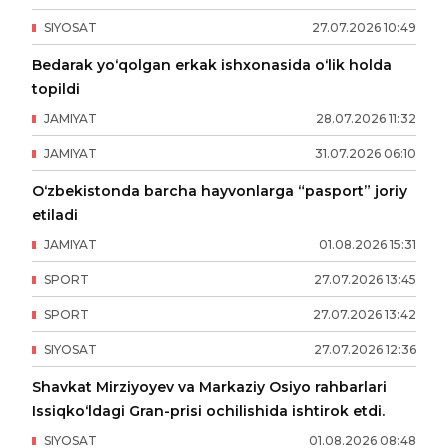
SIYOSAT
27
.
07
.
2026
10
:
49
Bedarak yo‘qolgan erkak ishxonasida o‘lik holda
topildi
JAMIYAT
28
.
07
.
2026
11
:
32
JAMIYAT
31
.
07
.
2026
06
:
10
O‘zbekistonda barcha hayvonlarga “pasport” joriy
etiladi
JAMIYAT
01
.
08
.
2026
15
:
31
SPORT
27
.
07
.
2026
13
:
45
SPORT
27
.
07
.
2026
13
:
42
SIYOSAT
27
.
07
.
2026
12
:
36
Shavkat Mirziyoyev va Markaziy Osiyo rahbarlari
Issiqko‘ldagi Gran-prisi ochilishida ishtirok etdi.
SIYOSAT
01
.
08
.
2026
08
:
48