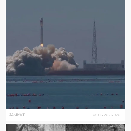
JAMIYAT
05
.
08
.
2026
14
:
01