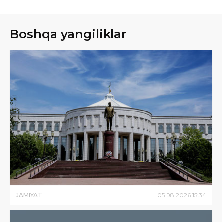
Boshqa yangiliklar
JAMIYAT
05
.
08
.
2026
15
:
34