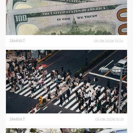
JAMIYAT
05
.
08
.
2026
12
:
24
JAMIYAT
05
.
08
.
2026
12
:
21