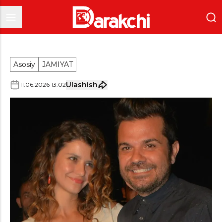
Asosiy
JAMIYAT
Ulashish
11
.
06
.
2026
13
:
02