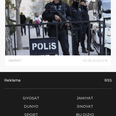
JAMIYAT
05
.
08
.
2026
12
:
18
Reklama
RSS
SIYOSAT
JAMIYAT
DUNYO
JINOYAT
SPORT
BU QIZIQ