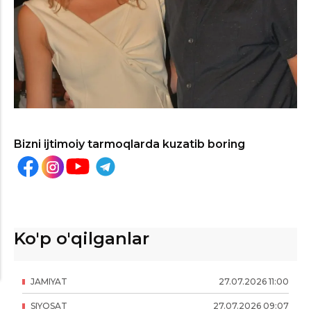
Bizni ijtimoiy tarmoqlarda kuzatib boring
Ko'p o'qilganlar
JAMIYAT
27
.
07
.
2026
11
:
00
SIYOSAT
27
.
07
.
2026
09
:
07