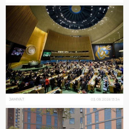
JAMIYAT
03
.
08
.
2026
13
:
34