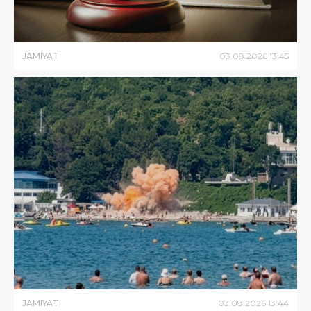
JAMIYAT
03
.
08
.
2026
13
:
45
JAMIYAT
03
.
08
.
2026
13
:
44