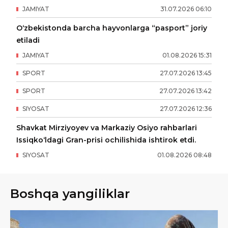
JAMIYAT
31
.
07
.
2026
06
:
10
O‘zbekistonda barcha hayvonlarga “pasport” joriy
etiladi
JAMIYAT
01
.
08
.
2026
15
:
31
SPORT
27
.
07
.
2026
13
:
45
SPORT
27
.
07
.
2026
13
:
42
SIYOSAT
27
.
07
.
2026
12
:
36
Shavkat Mirziyoyev va Markaziy Osiyo rahbarlari
Issiqko‘ldagi Gran-prisi ochilishida ishtirok etdi.
SIYOSAT
01
.
08
.
2026
08
:
48
Boshqa yangiliklar