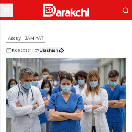
Asosiy
JAMIYAT
Ulashish
11
.
06
.
2026
14
:
07