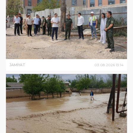
JAMIYAT
03
.
08
.
2026
13
:
14