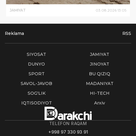
JAMIYAT
03
.
08
.
2026
13
:
05
Reklama
RSS
SIYOSAT
JAMIYAT
DUNYO
JINOYAT
SPORT
BU QIZIQ
SAVOL-JAVOB
MADANIYAT
SOG'LIK
HI-TECH
IQTISODIYOT
Arxiv
TELEFON RAQAM
+998 97 330 93 91