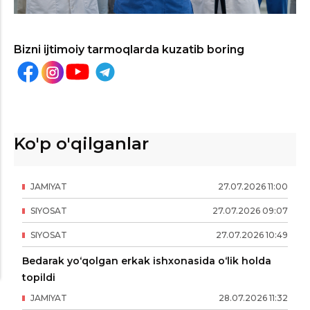
Bizni ijtimoiy tarmoqlarda kuzatib boring
Ko'p o'qilganlar
JAMIYAT
27
.
07
.
2026
11
:
00
SIYOSAT
27
.
07
.
2026
09
:
07
SIYOSAT
27
.
07
.
2026
10
:
49
Bedarak yo‘qolgan erkak ishxonasida o‘lik holda
topildi
JAMIYAT
28
.
07
.
2026
11
:
32