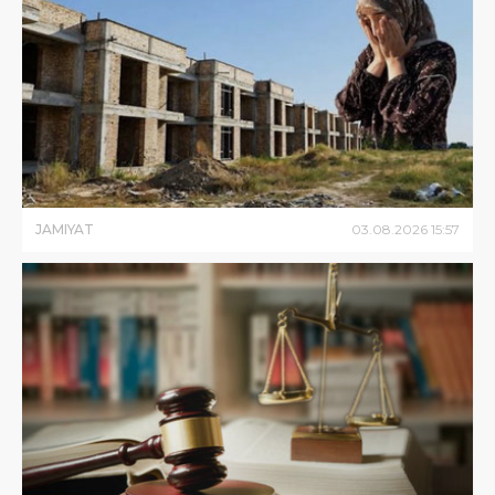
JAMIYAT
03
.
08
.
2026
15
:
57