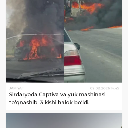
JAMIYAT
09
.
08
.
2026
14
:
45
Sirdaryoda Captiva va yuk mashinasi
to‘qnashib, 3 kishi halok bo‘ldi.