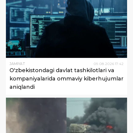
JAMIYAT
09
.
08
.
2026
17
:
42
O'zbekistondagi davlat tashkilotlari va
kompaniyalarida ommaviy kiberhujumlar
aniqlandi