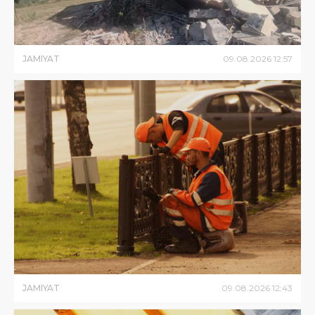
JAMIYAT
09
.
08
.
2026
12
:
57
JAMIYAT
09
.
08
.
2026
12
:
43