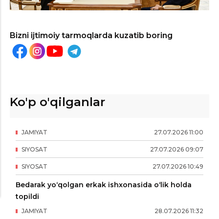
Bizni ijtimoiy tarmoqlarda kuzatib boring
Ko'p o'qilganlar
JAMIYAT
27
.
07
.
2026
11
:
00
SIYOSAT
27
.
07
.
2026
09
:
07
SIYOSAT
27
.
07
.
2026
10
:
49
Bedarak yo‘qolgan erkak ishxonasida o‘lik holda
topildi
JAMIYAT
28
.
07
.
2026
11
:
32