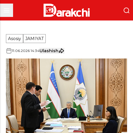
Asosiy
JAMIYAT
Ulashish
11
.
06
.
2026
14
:
34