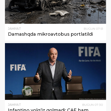
JAMIYAT
BUGUN
07
:
51
Damashqda mikroavtobus portlatildi
JAMIYAT
BUGUN
07
:
30
Infantino yolg‘iz qolmadi: CAF ham