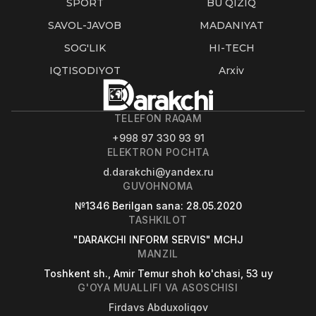
SPORT
BU QIZIQ
SAVOL-JAVOB
MADANIYAT
SOG'LIK
HI-TECH
IQTISODIYOT
Arxiv
TELEFON RAQAM
+998 97 330 93 91
ELEKTRON POCHTA
d.darakchi@yandex.ru
GUVOHNOMA
№1346
Berilgan sana
: 28.05.2020
TASHKILOT
"DARAKCHI INFORM SERVIS" MCHJ
MANZIL
Toshkent sh., Amir Temur shoh ko'chasi, 53 uy
G'OYA MUALLIFI VA ASOSCHISI
Firdavs Abduxoliqov