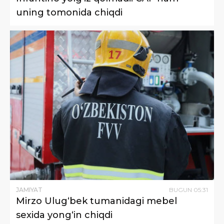
uning tomonida chiqdi
JAMIYAT
BUGUN
05
:
31
Mirzo Ulug‘bek tumanidagi mebel
sexida yong‘in chiqdi