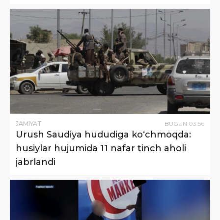
JAMIYAT
BUGUN
03
:
56
Urush Saudiya hududiga ko‘chmoqda:
husiylar hujumida 11 nafar tinch aholi
jabrlandi