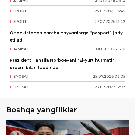
JAMIYAT
31
.
07
.
2026
06
:
10
SPORT
27
.
07
.
2026
13
:
45
SPORT
27
.
07
.
2026
13
:
42
O‘zbekistonda barcha hayvonlarga “pasport” joriy
etiladi
JAMIYAT
01
.
08
.
2026
15
:
31
Prezident Tanzila Norboevani "El-yurt hurmati"
ordeni bilan taqdirladi
SIYOSAT
25
.
07
.
2026
03
:
05
SIYOSAT
27
.
07
.
2026
12
:
36
Boshqa yangiliklar