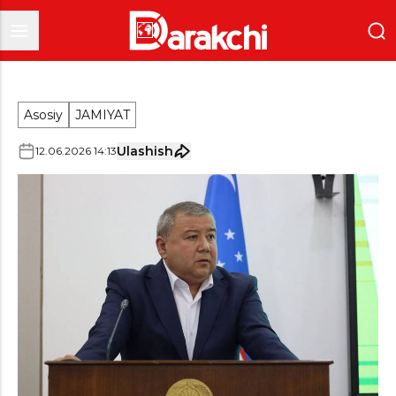
Asosiy
JAMIYAT
Ulashish
12
.
06
.
2026
14
:
13