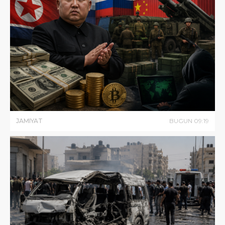
JAMIYAT
BUGUN
09
:
19