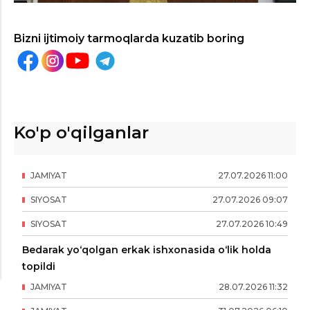
Bizni ijtimoiy tarmoqlarda kuzatib boring
Ko'p o'qilganlar
JAMIYAT
27
.
07
.
2026
11
:
00
SIYOSAT
27
.
07
.
2026
09
:
07
SIYOSAT
27
.
07
.
2026
10
:
49
Bedarak yo‘qolgan erkak ishxonasida o‘lik holda
topildi
JAMIYAT
28
.
07
.
2026
11
:
32