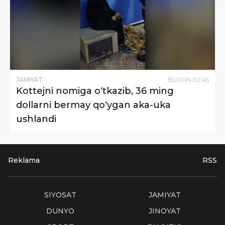
JAMIYAT
BUGUN
02
:
45
Kottejni nomiga o‘tkazib, 36 ming
dollarni bermay qo‘ygan aka-uka
ushlandi
Reklama
RSS
SIYOSAT
JAMIYAT
DUNYO
JINOYAT