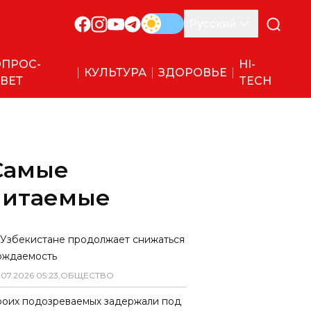
Русский
ПРОС-
HI-
КУЛЬТУРА
ЗДОРОВЬЕ
ВЕТ
TECH
Самые
читаемые
 Узбекистане продолжает снижаться
ождаемость
.
07
.
2026
05
:
23
,
ОБЩЕСТВО
роих подозреваемых задержали под