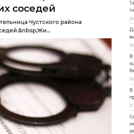
Т
их соседей
т
25
тельница Чустского района
Д
едей.&nbsp;Жи...
в
25
В
о
б
25
В
п
31
.
С
н
з