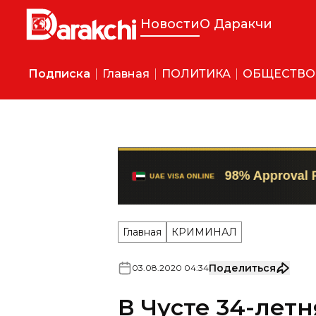
Новости
О Даракчи
Подписка
Главная
ПОЛИТИКА
ОБЩЕСТВО
Главная
КРИМИНАЛ
Поделиться
03
.
08
.
2020
04
:
34
В Чусте 34-лет