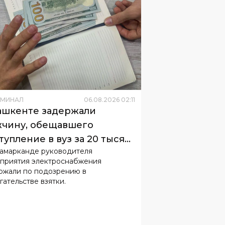
ИМИНАЛ
06
.
08
.
2026
02
:
11
ашкенте задержали
чину, обещавшего
тупление в вуз за 20 тысяч
Самарканде руководителя
ларов
приятия электроснабжения
ржали по подозрению в
гательстве взятки.