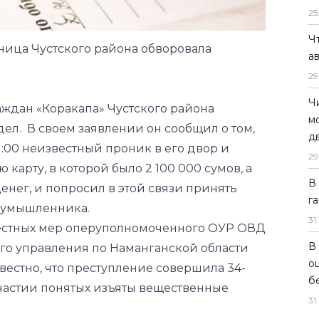
25
Ч
ница Чустского района обворовала
а
29
Ч
аждан «Коракапа» Чустского района
м
дел. В своем заявлении он сообщил о том,
д
 11:00 неизвестный проник в его двор и
29
 карту, в которой было 2 100 000 сумов, а
В
енег, и попросил в этой связи принять
г
оумышленника.
31
.
местных мер оперуполномоченного ОУР ОВД
В
го управления по Наманганской области
о
естно, что преступление совершила 34-
б
участии понятых изъяты вещественные
31
.