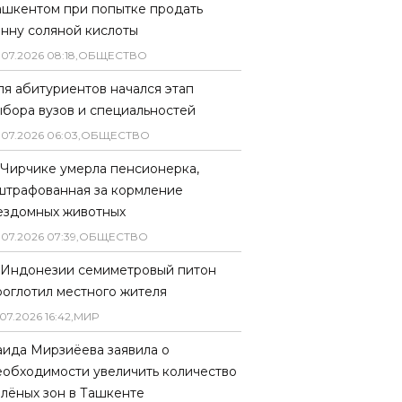
ашкентом при попытке продать
онну соляной кислоты
.
07
.
2026
08
:
18
,
ОБЩЕСТВО
ля абитуриентов начался этап
ыбора вузов и специальностей
.
07
.
2026
06
:
03
,
ОБЩЕСТВО
 Чирчике умерла пенсионерка,
штрафованная за кормление
ездомных животных
.
07
.
2026
07
:
39
,
ОБЩЕСТВО
 Индонезии семиметровый питон
роглотил местного жителя
07
.
2026
16
:
42
,
МИР
аида Мирзиёева заявила о
еобходимости увеличить количество
елёных зон в Ташкенте