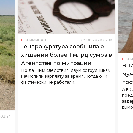
КРИМИНАЛ
06
.
08
.
2026
02
:
16
Генпрокуратура сообщила о
хищении более 1 млрд сумов в
КР
Агентстве по миграции
В Т
По данным следствия, двум сотрудникам
муж
начислили зарплату за время, когда они
пос
фактически не работали.
А в 
дол
пред
заде
вымо
02
:
24