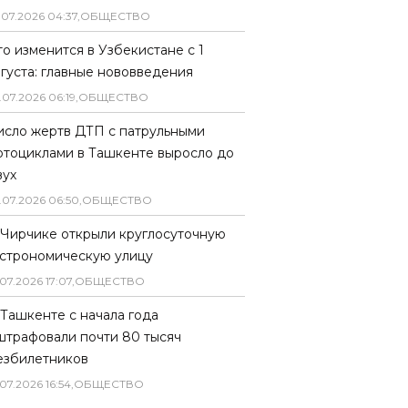
.
07
.
2026
04
:
37
,
ОБЩЕСТВО
то изменится в Узбекистане с 1
вгуста: главные нововведения
.
07
.
2026
06
:
19
,
ОБЩЕСТВО
исло жертв ДТП с патрульными
отоциклами в Ташкенте выросло до
вух
.
07
.
2026
06
:
50
,
ОБЩЕСТВО
 Чирчике открыли круглосуточную
астрономическую улицу
07
.
2026
17
:
07
,
ОБЩЕСТВО
 Ташкенте с начала года
штрафовали почти 80 тысяч
езбилетников
07
.
2026
16
:
54
,
ОБЩЕСТВО