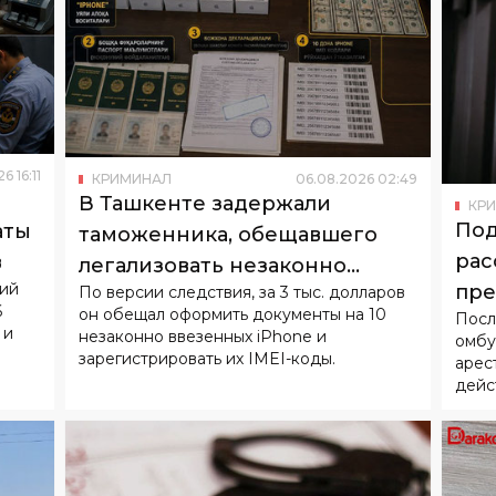
26
16
:
11
КРИМИНАЛ
06
.
08
.
2026
02
:
49
В Ташкенте задержали
КР
Под
аты
таможенника, обещавшего
рас
в
легализовать незаконно
ний
пре
По версии следствия, за 3 тыс. долларов
ввезенные iPhone
6
он обещал оформить документы на 10
Посл
нес
 и
незаконно ввезенных iPhone и
омбу
зарегистрировать их IMEI-коды.
арес
дейс