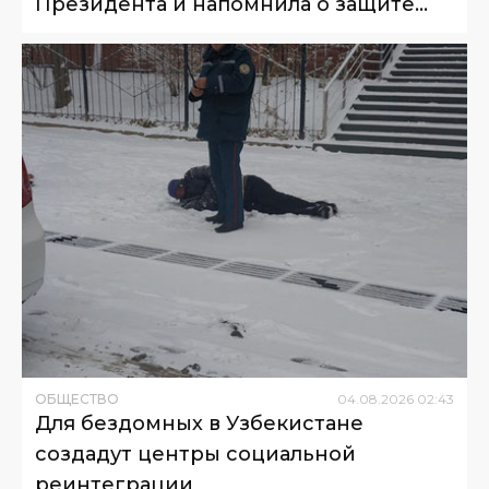
Президента и напомнила о защите
животных
ОБЩЕСТВО
04
.
08
.
2026
02
:
43
Для бездомных в Узбекистане
создадут центры социальной
реинтеграции