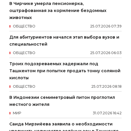
В Чирчике умерла пенсионерка,
оштрафованная за кормление бездомных
животных
ОБЩЕСТВО
25
.
07
.
2026
07
:
39
Для абитуриентов начался этап выбора вузов и
специальностей
ОБЩЕСТВО
25
.
07
.
2026
06
:
03
Троих подозреваемых задержали под
Ташкентом при попытке продать тонну соляной
кислоты
ОБЩЕСТВО
25
.
07
.
2026
08
:
18
В Индонезии семиметровый питон проглотил
местного жителя
МИР
31
.
07
.
2026
16
:
42
Саида Мирзиёева заявила о необходимости