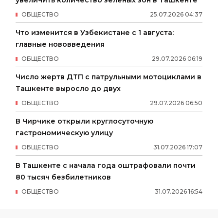
увеличить количество зелёных зон в Ташкенте
ОБЩЕСТВО
25
.
07
.
2026
04
:
37
Что изменится в Узбекистане с 1 августа:
главные нововведения
ОБЩЕСТВО
29
.
07
.
2026
06
:
19
Число жертв ДТП с патрульными мотоциклами в
Ташкенте выросло до двух
ОБЩЕСТВО
29
.
07
.
2026
06
:
50
В Чирчике открыли круглосуточную
гастрономическую улицу
ОБЩЕСТВО
31
.
07
.
2026
17
:
07
В Ташкенте с начала года оштрафовали почти
80 тысяч безбилетников
ОБЩЕСТВО
31
.
07
.
2026
16
:
54