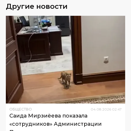
Другие новости
ОБЩЕСТВО
04
.
08
.
2026
02
:
47
Саида Мирзиёева показала
«сотрудников» Администрации