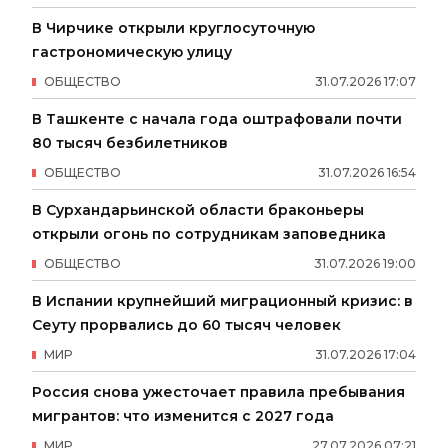
В Чирчике открыли круглосуточную
гастрономическую улицу
ОБЩЕСТВО
31
.
07
.
2026
17
:
07
В Ташкенте с начала года оштрафовали почти
80 тысяч безбилетников
ОБЩЕСТВО
31
.
07
.
2026
16
:
54
В Сурхандарьинской области браконьеры
открыли огонь по сотрудникам заповедника
ОБЩЕСТВО
31
.
07
.
2026
19
:
00
В Испании крупнейший миграционный кризис: в
Сеуту прорвались до 60 тысяч человек
МИР
31
.
07
.
2026
17
:
04
Россия снова ужесточает правила пребывания
мигрантов: что изменится с 2027 года
МИР
27
.
07
.
2026
07
:
21