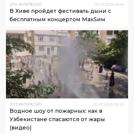
ЭТО ИНТЕРЕСНО
25
.
07
.
2026
05
:
54
В Хиве пройдет фестиваль дыни с
бесплатным концертом МакSим
ЭТО ИНТЕРЕСНО
20
.
07
.
2026
09
:
20
Водное шоу от пожарных: как в
Узбекистане спасаются от жары
(видео)