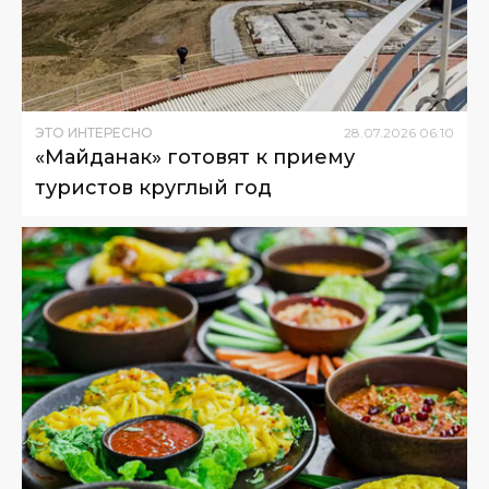
ЭТО ИНТЕРЕСНО
28
.
07
.
2026
06
:
10
«Майданак» готовят к приему
туристов круглый год