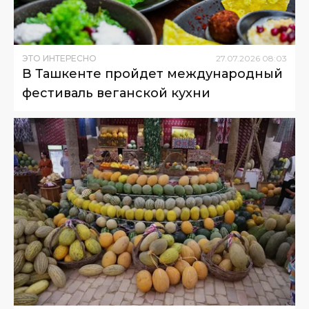
ЭТО ИНТЕРЕСНО
27
.
07
.
2026
08
:
03
В Ташкенте пройдет международный
фестиваль веганской кухни